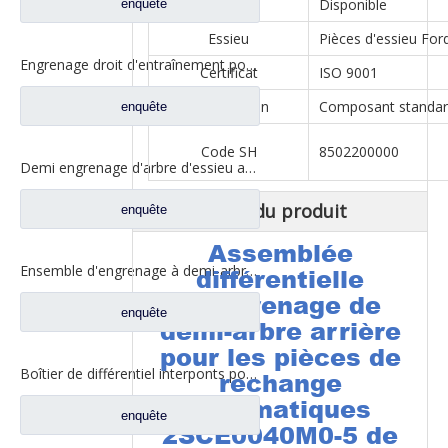
Goûter
Disponible
enquête
Essieu
Pièces d'essieu For
Engrenage droit d'entraînement pour pièces de camion Fuwa CD0406M0-2
Certificat
ISO 9001
spécification
Composant standa
enquête
Code SH
8502200000
Demi engrenage d'arbre d'essieu arrière pour pièces de rechange de camion Ford CE0402M0-9
Description du produit
enquête
Assemblée
Ensemble d'engrenage à demi-arbre arrière pour pièces de rechange de camion Ford CD0041A0-6
différentielle
d'engrenage de
enquête
demi-arbre arrière
pour les pièces de
Boîtier de différentiel interponts pour pièces de camion Fuwa AY0412M0-8
rechange
automatiques
enquête
2SCE0040M0-5 de