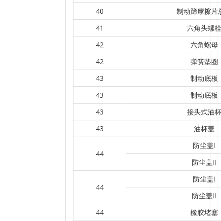
40
制动蹄摩擦片
41
六角头螺
42
六角螺母
42
弹簧垫圈
43
制动底板
43
制动底板
43
接头式油
43
油杯盖
防尘盖I
44
防尘盖II
防尘盖I
44
防尘盖II
44
橡胶堵塞