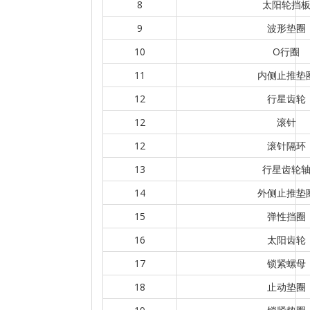
8
太阳轮挡
9
波形垫圈
10
O行圈
11
内侧止推垫
12
行星齿轮
12
滚针
12
滚针隔环
13
行星齿轮
14
外侧止推垫
15
弹性挡圈
16
太阳齿轮
17
锁紧螺母
18
止动垫圈