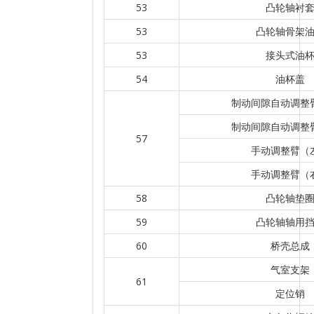
53
凸轮轴衬
53
凸轮轴骨架
53
接头式油
54
油杯盖
制动间隙自动调整
制动间隙自动调整
57
手动调整臂（
手动调整臂（
58
凸轮轴垫
59
凸轮轴轴用
60
桥壳总成
气室支架
61
定位销