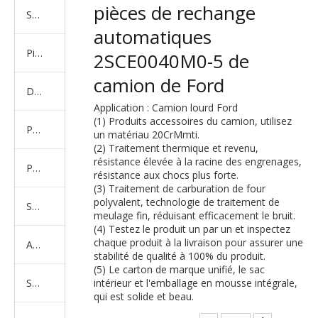
pièces de rechange
Série de camions américains, européens et japonais
automatiques
Pièces de rechange de machines d'ingénierie de camion minier
2SCE0040M0-5 de
camion de Ford
D'autres séries de camions
Application : Camion lourd Ford
(1) Produits accessoires du camion, utilisez
Produits d'essieux
un matériau 20CrMmti.
(2) Traitement thermique et revenu,
résistance élevée à la racine des engrenages,
Produits de support de châssis
résistance aux chocs plus forte.
(3) Traitement de carburation de four
polyvalent, technologie de traitement de
Série de suspension équilibrée
meulage fin, réduisant efficacement le bruit.
(4) Testez le produit un par un et inspectez
chaque produit à la livraison pour assurer une
Amortisseur Série
stabilité de qualité à 100% du produit.
(5) Le carton de marque unifié, le sac
Système de direction
intérieur et l'emballage en mousse intégrale,
qui est solide et beau.