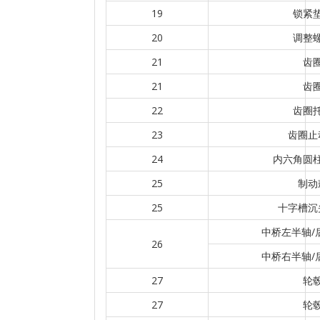
19
锁紧
20
调整
21
齿
21
齿
22
齿圈
23
齿圈止
24
内六角圆
25
制动
25
十字槽沉
中桥左半轴/
26
中桥右半轴/
27
轮
27
轮