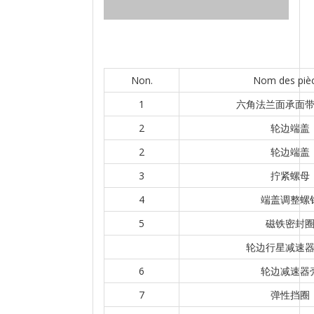
Non.
Nom des piè
1
六角法兰面承面
2
轮边端盖
2
轮边端盖
3
拧紧螺母
4
端盖调整螺
5
磁铁密封
轮边行星减速
6
轮边减速器
7
弹性挡圈