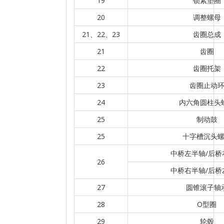
19
锁紧垫圈
20
调整螺母
21、22、23
齿圈总成
21
齿圈
22
齿圈托架
23
齿圈止动
24
内六角圆柱头
25
制动鼓
25
十字槽沉头
中桥左半轴/后桥
26
中桥右半轴/后桥
27
圆锥滚子轴
28
O型圈
29
轮毂