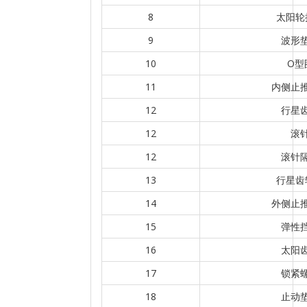
8
太阳轮
9
波形
10
O型
11
内侧止
12
行星
12
滚
12
滚针
13
行星齿
14
外侧止
15
弹性
16
太阳
17
锁紧
18
止动