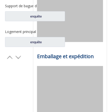
Support de bague de vitesse intérieure Fuwa 330 pour pièces de rechange de camion Fuwa 330 essieu Ford FC0040M0-8
enquête
Logement principal de réducteur pour pour les pièces de rechange 2SBA0001A0-7 de camion de Ford d'axe de Fuwa
enquête
Emballage et expédition