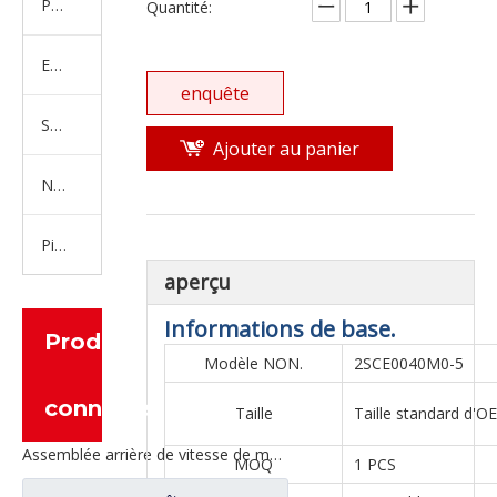
Produits en caoutchouc
Quantité:
Embrayage Série
enquête
Série de bras de réglage
Ajouter au panier
Nouvelles pièces de camion d'énergie
Pièces de moteur
aperçu
Informations de base.
Produits
Modèle NON.
2SCE0040M0-5
connexes
Taille
Taille standard d'O
Assemblée arrière de vitesse de moitié d'arbre pour les pièces de rechange CE0400A0-5 de camion de Ford
MOQ
1 PCS