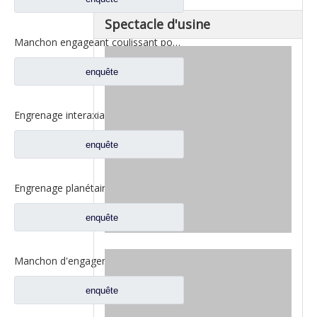
Spectacle d'usine
Manchon engageant coulissant pour les pièces de rechange BF0047M0-4 de camion de Ford d'axe de Fuwa 330
enquête
Engrenage interaxial planétaire pour pièces d'essieu arrière Fuhua CF0040M0-8
enquête
Engrenage planétaire Fuwa 420 pour pièces de camion Fuwa CF0401M0-9
enquête
Manchon d'engagement coulissant inter-essieux pour pièces de rechange de camion à essieux Fuwa 330 BF0044M0-1
enquête