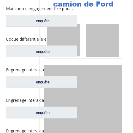
camion de Ford
Manchon d'engagement fixe pour pièces de rechange de camion Ford 2SBF0052M0-0
enquête
Coque différentielle entre les essieux pour pièces de camion Fuwa AZ0042M0-8
enquête
Engrenage interaxial planétaire pour pièces de camion Fuwa CF0001M0-5
enquête
Engrenage interaxial planétaire différentiel inter-essieux pour pièces de camion Fuwa CF0402M0-0
enquête
Engrenage interaxial planétaire pour pièces de camion Fuwa 2SCF0040M0-8