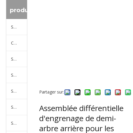
produit
Série de camions Sinotruk
Camion Shacman Série
Série de camions SAIC-lveco Hongyan
Série de camions Foton Auman
Série de camions FAW Jiefang
Partager sur:
Assemblée différentielle
Série de camions Dongfeng
d'engrenage de demi-
Série de camions North Benz Beiben
arbre arrière pour les