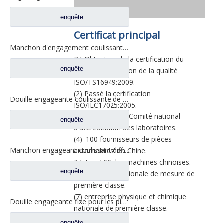
enquête
Certificat principal
Manchon d'engagement coulissant inter-essieux pour pièces de rechange de camion Ford BF0401M0-8
(1) Obtention de la certification du
enquête
système de gestion de la qualité
ISO/TS16949:2009.
(2) Passé la certification
Douille engageante coulissante de serrure différentielle pour les pièces de rechange 2SBF0053M0-1 de camion de Ford
ISO/IEC17025:2005.
(3) Certifié par le Comité national
enquête
d'accréditation des laboratoires.
(4) '100 fournisseurs de pièces
Manchon engageant coulissant différentiel pour les pièces de rechange 2SBF0051M0-9 de camion de Ford d'axe de Fuwa 470
automobiles' en Chine.
(5) Top 500 des machines chinoises.
enquête
(6) Entreprise nationale de mesure de
première classe.
(7) entreprise physique et chimique
Douille engageante fixe pour les pièces de rechange 2SBF0050M0-8 de camion de Ford d'axe de Fuwa 470
nationale de première classe.
enquête