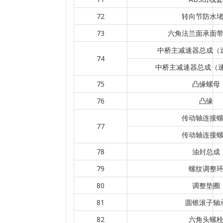
72
转向节防水
73
六角法兰面承面
中桥主减速器总成（速
74
中桥主减速器总成（速比
75
凸缘螺母
76
凸缘
传动轴连接
77
传动轴连接
78
油封总成
79
螺纹调整
80
调整垫圈
81
圆锥滚子轴
82
六角头螺