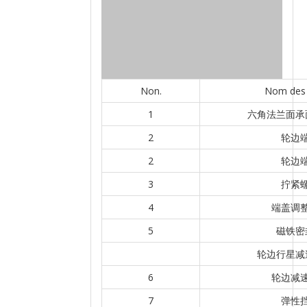
Non.
Nom des 
1
六角法兰面承
2
轮边
2
轮边
3
拧紧
4
端盖调
5
磁铁密
轮边行星减
6
轮边减
7
弹性