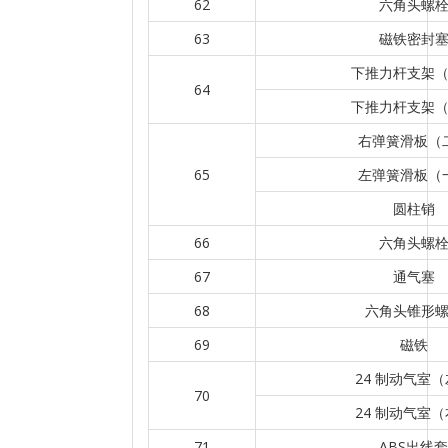
62
六角头螺
63
磁铁密封
下推力杆支架
64
下推力杆支架
右弹簧滑板（
65
左弹簧滑板（
圆柱销
66
六角头螺
67
通气塞
68
六角头锥形
69
磁铁
24 制动气室
70
24 制动气室
71
ABS出线套