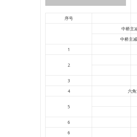
序号
中桥主减
中桥主减
1
2
3
4
六角
5
6
6