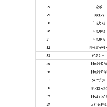
29
轮毂
29
圆柱销
30
车轮螺栓
30
车轮螺栓
31
车轮螺母
32
圆锥滚子轴
33
轮毂油封
35
制动蹄拉
36
制动蹄片
37
复位弹簧
38
弹簧固定
39
制动蹄滚
39
滚柱保持