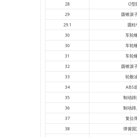
28
O型
29
圆锥滚
29.1
圆柱
30
车轮
30
车轮
31
车轮
32
圆锥滚
33
轮毂
34
ABS
35
制动蹄
36
制动蹄
37
复位
38
弹簧固