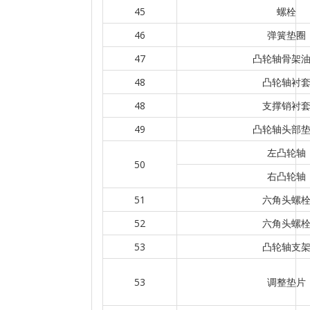
45
螺栓
46
弹簧垫圈
47
凸轮轴骨架
48
凸轮轴衬
48
支撑销衬
49
凸轮轴头部
左凸轮轴
50
右凸轮轴
51
六角头螺
52
六角头螺
53
凸轮轴支
53
调整垫片