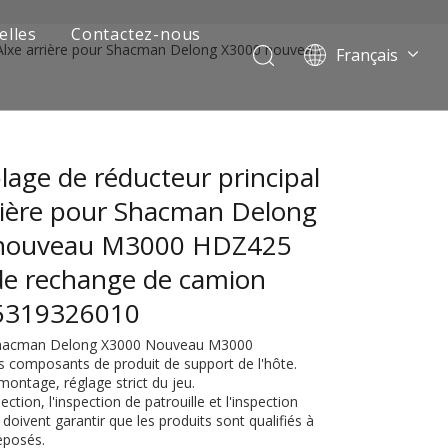
elles
Contactez-nous
 Alxe arrière pour Shacman Delong X3000 nouveau
Français
Português
Pусский
العربية
age de réducteur principal
Español
English
rière pour Shacman Delong
nouveau M3000 HDZ425
de rechange de camion
5319326010
 Shacman Delong X3000 Nouveau M3000
es composants de produit de support de l'hôte.
montage, réglage strict du jeu.
 de camion minier
ection, l'inspection de patrouille et l'inspection
oivent garantir que les produits sont qualifiés à
eposés.