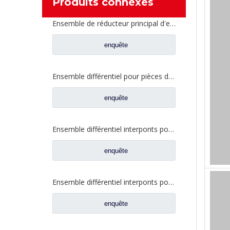
Produits connexes
Ensemble de réducteur principal d'essieu intermédiaire pour pièces de camion Shacman Delong
enquête
Ensemble différentiel pour pièces de rechange de camion Dongfeng 2510ZHS01-410
enquête
Ensemble différentiel interponts pour Prats de rechange de camion Faw Jiefang A6E 2507057-A6E/A
enquête
Ensemble différentiel interponts pour Prats de rechange de camion Faw Jiefang 2507057-A4C
enquête