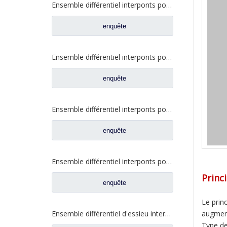
Ensemble différentiel interponts pour Prats W2502107D04A de rechange de camion de Faw Jiefang
enquête
Ensemble différentiel interponts pour Prats de rechange de camion Faw Jiefang 2507055-K5H
enquête
Ensemble différentiel interponts pour Prats de rechange de camion Faw Jiefang A0E 2507055-K5H
enquête
Ensemble différentiel interponts pour Prats de rechange de camion Faw Jiefang A0E 2507057-A6T
Princ
enquête
Le prin
Ensemble différentiel d'essieu intermédiaire pour Prats de rechange de camion Dongfeng 460 2502ZAS01-415-ZC
augment
Type de