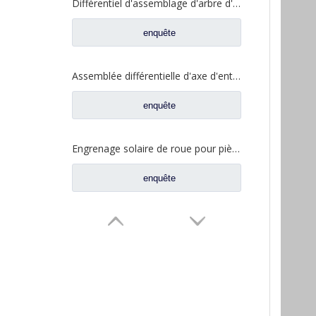
Différentiel d'assemblage d'arbre d'entrée pour pièces de rechange de camion à essieu Hi-Torque Saic Hongyan 2510-0110-5801271495
enquête
Assemblée différentielle d'axe d'entrée pour des pièces de rechange automatiques de camion de Shacman Delong 81.35100.6593
enquête
Engrenage solaire de roue pour pièces de rechange de camion Ford BN0407B0-3
enquête