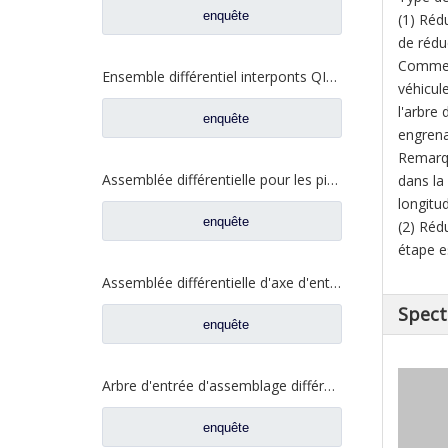
enquête
(1) Rédu
de rédu
Comme l
Ensemble différentiel interponts QINGTE pour Prats de rechange de camion Faw Jiefang A0E QT435SH0-2510050
véhicul
l'arbre
enquête
engrena
Remarqu
Assemblée différentielle pour les pièces de rechange automatiques DZ9114320706 de camion de Shacman Aolong
dans la
longitu
enquête
(2) Réd
étape e
Assemblée différentielle d'axe d'entrée pour des pièces de rechange automatiques de camion de Shacman Delong 81.35606.0008
Spect
enquête
Arbre d'entrée d'assemblage différentiel pour pièces de rechange de camion à essieu Saic Hongyan Genlyon H6A WS2510C201/3 2510-0110
enquête