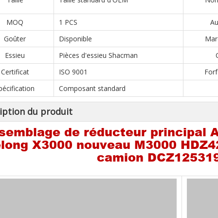
MOQ
1 PCS
Au
Goûter
Disponible
Marc
Essieu
Pièces d'essieu Shacman
Certificat
ISO 9001
Forf
pécification
Composant standard
iption du produit
semblage de réducteur principal 
long X3000 nouveau M3000 HDZ42
camion DCZ12531