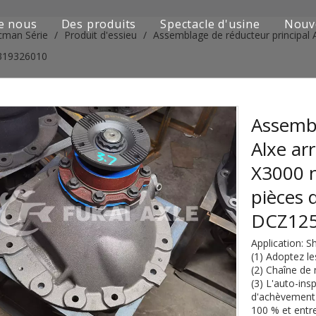
e nous
Des produits
Spectacle d'usine
Nouv
cman Série
/
Produit d'essieu
/
Assemblage de réducteur principal
Série de camions Sinotruk
319326010
Camion Shacman Série
Série de camions SAIC-lveco Hongyan
Assembl
Alxe ar
Série de camions Foton Auman
X3000 
Série de camions FAW Jiefang
pièces 
Série de camions Dongfeng
DCZ12
Application:
Série de camions européens et japonais
(1) Adoptez l
(2) Chaîne de 
Pièces de rechange de machines d'ingénierie
(3) L'auto-insp
d'achèvement d
D'autres séries de camions
100 % et entr