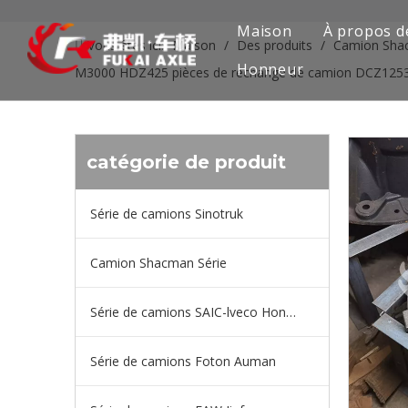
Maison
À propos d
Vous êtes ici:
Maison
/
Des produits
/
Camion Sha
Honneur
M3000 HDZ425 pièces de rechange de camion DCZ125
catégorie de produit
Série de camions Sinotruk
Camion Shacman Série
Série de camions SAIC-lveco Hongyan
Série de camions Foton Auman