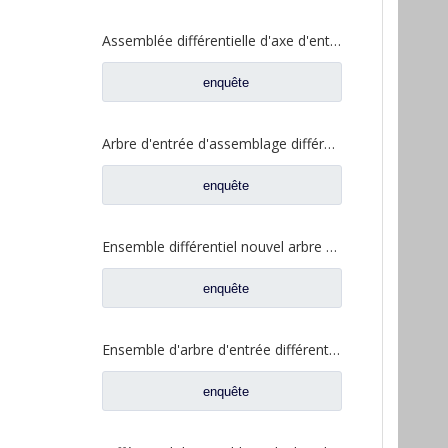
Assemblée différentielle d'axe d'entrée pour des pièces de rechange automatiques de camion de Shacman Delong 81.35100.6599
enquête
Arbre d'entrée d'assemblage différentiel pour Saic Hongyan nouveau KingKan H8B pièces de rechange de camion d'essieu 42119549 5801606629
enquête
Ensemble différentiel nouvel arbre d'entrée pour pièces de rechange de camion à essieu Saic Hongyan H8B 42119549 5801606629
enquête
Ensemble d'arbre d'entrée différentiel pour pièces de rechange automatiques de camion Shacman Delong Shacman Delong HD469-2510011
enquête