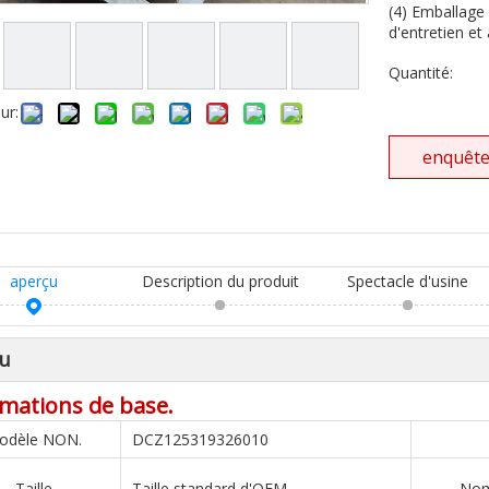
(4) Emballage
d'entretien et 
Quantité:
ur:
enquêt
aperçu
Description du produit
Spectacle d'usine
u
mations de base.
odèle NON.
DCZ125319326010
Taille
Taille standard d'OEM
Nom