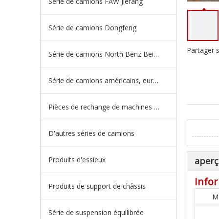
Série de camions FAW Jiefang
Série de camions Dongfeng
Partager s
Série de camions North Benz Beiben
Série de camions américains, européens et japonais
Pièces de rechange de machines d'ingénierie de camion minier
D'autres séries de camions
Produits d'essieux
aperç
Infor
Produits de support de châssis
M
Série de suspension équilibrée