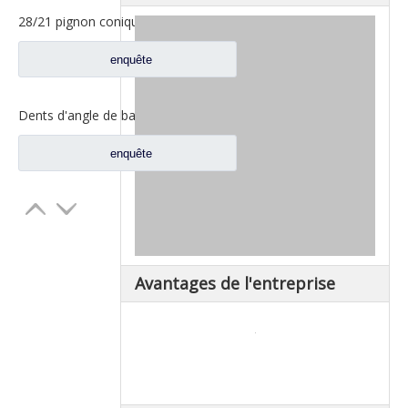
28/21 pignon conique pour les pièces de rechange A3463502939 du nord de camion de Benz Beiben
enquête
Dents d'angle de bassin d'essieu arrière pour pièces de rechange AZ9981320157 de camion de Sinotruk Howo AC16
enquête
Avantages de l'entreprise