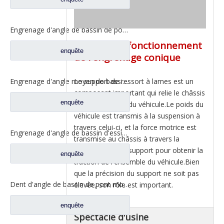
Engrenage d'angle de bassin de pont moyen pour pièces de rechange DZ9112320689 de Shamcan AulongTruck
Principe de fonctionnement
enquête
de l'engrenage conique
Le support de ressort à lames est un
Engrenage d'angle moyen de bassin de pont pour les pièces de rechange WG7121320252 de camion de Sinotruk Steyr
composant important qui relie le châssis
enquête
et la suspension du véhicule.Le poids du
véhicule est transmis à la suspension à
travers celui-ci, et la force motrice est
Engrenage d'angle de bassin d'essieu arrière pour pièces de rechange de camion Sinotruk Steyr 199012320177
transmise au châssis à travers la
suspension et le support pour obtenir la
enquête
traction de l'ensemble du véhicule.Bien
que la précision du support ne soit pas
Dent d'angle de bassin de pont moyen pour pièces de rechange AZ9981320154 de camion de Sinotruk Howo AC16
élevée, son rôle est important.
enquête
Spectacle d'usine