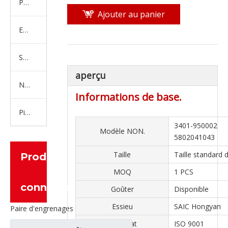
Produits en caoutchouc
Ajouter au panier
Embrayage Série
Série de bras de réglage
aperçu
Nouvelles pièces de camion d'énergie
Informations de base.
Pièces de moteur
3401-950002
Modèle NON.
5802041043
Taille
Taille standard
Produits
MOQ
1 PCS
connexes
Goûter
Disponible
Essieu
SAIC Hongyan
Paire d'engrenages coniques à essieu moyen 27/18 pour pièces de rechange de camion Ankai & BENZ Foton Auman HFF2502040/41CK1BZ
Certificat
ISO 9001