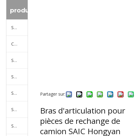
produit
Série de camions Sinotruk
Camion Shacman Série
Série de camions SAIC-lveco Hongyan
Série de camions Foton Auman
Série de camions FAW Jiefang
Partager sur:
Bras d'articulation pour
Série de camions Dongfeng
pièces de rechange de
Série de camions North Benz Beiben
camion SAIC Hongyan