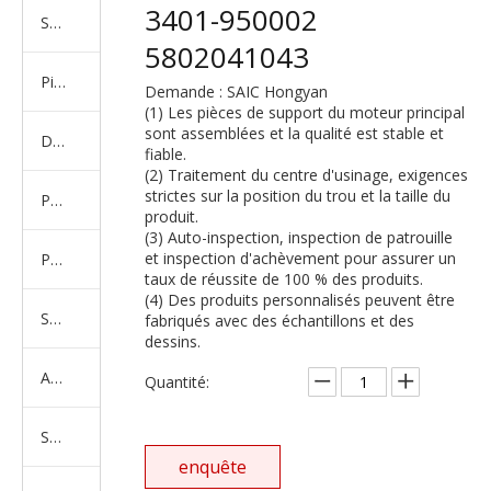
3401-950002
Série de camions américains, européens et japonais
5802041043
Pièces de rechange de machines d'ingénierie de camion minier
Demande : SAIC Hongyan
(1) Les pièces de support du moteur principal
sont assemblées et la qualité est stable et
D'autres séries de camions
fiable.
(2) Traitement du centre d'usinage, exigences
strictes sur la position du trou et la taille du
Produits d'essieux
produit.
(3) Auto-inspection, inspection de patrouille
et inspection d'achèvement pour assurer un
Produits de support de châssis
taux de réussite de 100 % des produits.
(4) Des produits personnalisés peuvent être
Série de suspension équilibrée
fabriqués avec des échantillons et des
dessins.
Amortisseur Série
Quantité:
Système de direction
enquête