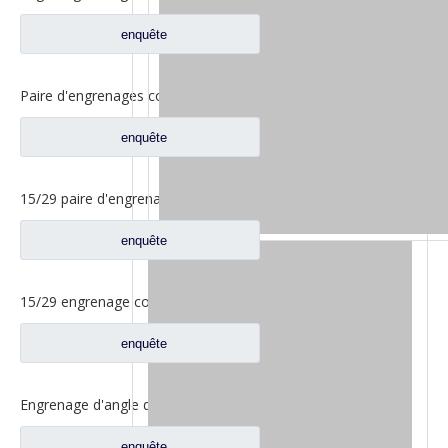
enquête
Paire d'engrenages coniques 18/27 pour pièces de rechange 2502ZHS1827-025/026 de camion de levage en T de l'essieu Dena Dongfeng
enquête
15/29 paire d'engrenages coniques à essieu moyen pour Ankai & Benz essieu Foton Auman nord Benz Beiben camion pièces de rechange A3463535310
enquête
15/29 engrenage conique d'essieu arrière pour Ankai & Benz essieu Foton Auman nord Benz Beiben camion pièces de rechange 24.02.101
enquête
Engrenage d'angle de bassin d'essieu arrière pour pièces de rechange Shamcan AulongTruck 81.35199.6532
enquête