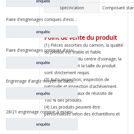
enquête
spécification
Composant sta
Paire d'engrenages coniques d'essieu arrière 21/28 pour pièces de rechange de camion Ankai & BENZ Foton Auman HFF2402038/39CK1BZ
enquête
Point de vente du produit
(1) Pièces assorties du camion, la qualité
Paire d'engrenages coniques d'essieu arrière 18/27 pour pièces de rechange de camion Ankai & BENZ Foton Auman HFF2402040/41CK1BZ
du produit est stable et fiable.
(2) Le traitement du centre d'usinage, la
enquête
position du trou et la taille du produit
sont strictement requis.
(3) Auto-inspection, inspection de
Engrenage d'angle moyen de bassin de pont pour les pièces de rechange 42104456 de camion de SAIC Hongyan
patrouille et inspection d'achèvement
pour assurer un taux de réussite de
enquête
100 % des produits.
(4) Les produits peuvent être
28/21 engrenage conique à essieu moyen pour essieu Ankai essieu Benz Foton Auman pièces de rechange de camion HFF2502038/39CK1BZ
personnalisés selon des échantillons et
des dessins.
enquête