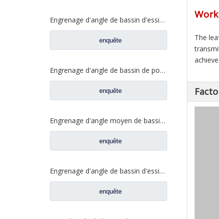
Worki
Engrenage d'angle de bassin d'essieu arrière pour pièces de rechange Shamcan AulongTruck 81.35199.6532
The lea
enquête
transmi
achieve 
Engrenage d'angle de bassin de pont moyen pour pièces de rechange DZ9112320689 de Shamcan AulongTruck
Facto
enquête
Engrenage d'angle moyen de bassin de pont pour les pièces de rechange WG7121320252 de camion de Sinotruk Steyr
enquête
Engrenage d'angle de bassin d'essieu arrière pour pièces de rechange de camion Sinotruk Steyr 199012320177
enquête