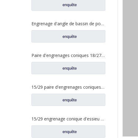
enquête
Engrenage d'angle de bassin de pont moyen pour pièces de rechange Shamcan DelongTruck 81.35199.6587
enquête
Paire d'engrenages coniques 18/27 pour pièces de rechange 2502ZHS1827-025/026 de camion de levage en T de l'essieu Dena Dongfeng
enquête
15/29 paire d'engrenages coniques à essieu moyen pour Ankai & Benz essieu Foton Auman nord Benz Beiben camion pièces de rechange A3463535310
enquête
15/29 engrenage conique d'essieu arrière pour Ankai & Benz essieu Foton Auman nord Benz Beiben camion pièces de rechange 24.02.101
enquête