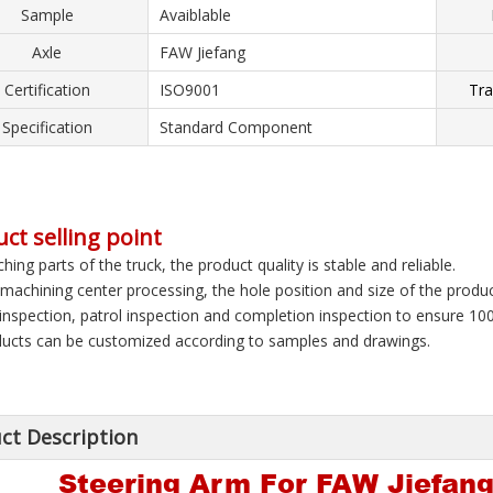
Sample
Avaiblable
Axle
FAW Jiefang
Certification
ISO9001
Tra
Specification
Standard Component
ct selling point
hing parts of the truck, the product quality is stable and reliable.
 machining center processing, the hole position and size of the product
f inspection, patrol inspection and completion inspection to ensure 10
ducts can be customized according to samples and drawings.
ct Description
Steering Arm For FAW Jiefang