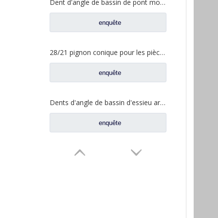
Dent d'angle de bassin de pont moyen pour pièces de rechange AZ9981320154 de camion de Sinotruk Howo AC16
enquête
28/21 pignon conique pour les pièces de rechange A3463502939 du nord de camion de Benz Beiben
enquête
Dents d'angle de bassin d'essieu arrière pour pièces de rechange AZ9981320157 de camion de Sinotruk Howo AC16
enquête