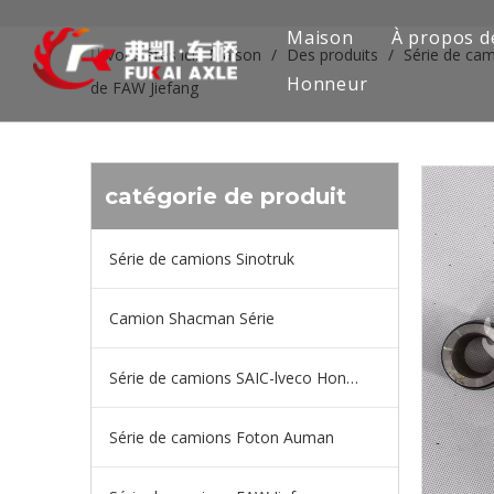
Maison
À propos d
Vous êtes ici:
Maison
/
Des produits
/
Série de ca
Honneur
de FAW Jiefang
catégorie de produit
Série de camions Sinotruk
Camion Shacman Série
Série de camions SAIC-lveco Hongyan
Série de camions Foton Auman