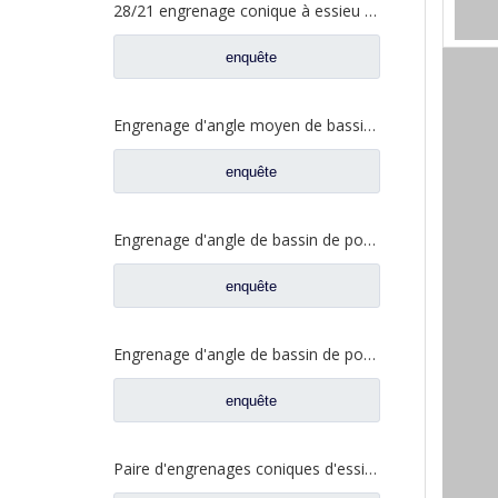
28/21 engrenage conique à essieu moyen pour essieu Ankai essieu Benz Foton Auman pièces de rechange de camion HFF2502038/39CK1BZ
enquête
Engrenage d'angle moyen de bassin de pont pour les pièces de rechange 5801845742 de camion de SAIC Hongyan
enquête
Engrenage d'angle de bassin de pont moyen pour pièces de rechange Shamcan DelongTruck 81.35199.6535
enquête
Engrenage d'angle de bassin de pont arrière pour pièces de rechange Shamcan DelongTruck 81.35199.6554
enquête
Paire d'engrenages coniques d'essieu moyen 28/21 pour pièces de rechange de camion FAW Jiefang d'essieu A0E 2502036/037-A0E