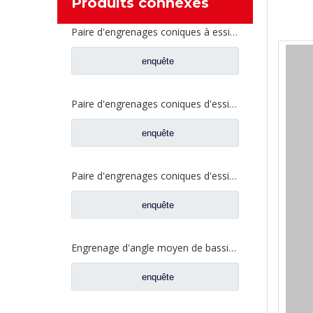
Produits connexes
Paire d'engrenages coniques à essieu moyen 27/18 pour pièces de rechange de camion Ankai & BENZ Foton Auman HFF2502040/41CK1BZ
enquête
Paire d'engrenages coniques d'essieu arrière 21/28 pour pièces de rechange de camion Ankai & BENZ Foton Auman HFF2402038/39CK1BZ
enquête
Paire d'engrenages coniques d'essieu arrière 18/27 pour pièces de rechange de camion Ankai & BENZ Foton Auman HFF2402040/41CK1BZ
enquête
Engrenage d'angle moyen de bassin de pont pour les pièces de rechange 42104456 de camion de SAIC Hongyan
enquête