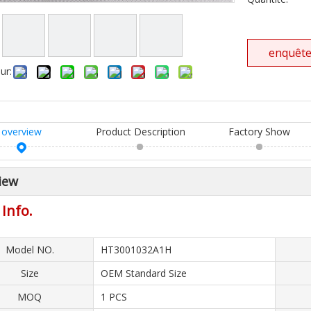
enquêt
ur:
overview
Product Description
Factory Show
iew
 Info.
Model NO.
HT3001032A1H
Size
OEM Standard Size
MOQ
1 PCS