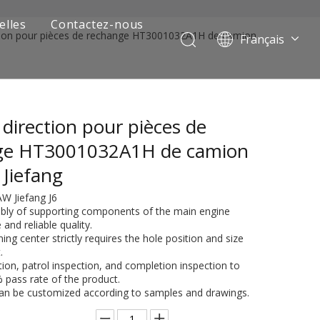
elles
Contactez-nous
tion pour pièces de rechange HT3001032A1H de camion
Français
Português
Pусский
العربية
 direction pour pièces de
Español
English
ge HT3001032A1H de camion
 Jiefang
AW Jiefang J6
bly of supporting components of the main engine
 and reliable quality.
ing center strictly requires the hole position and size
.
ction, patrol inspection, and completion inspection to
 pass rate of the product.
 de camion minier
can be customized according to samples and drawings.