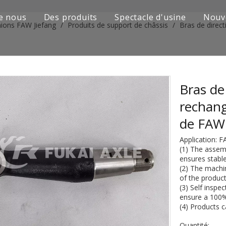
e nous
Des produits
Spectacle d'usine
Nouv
mions FAW Jiefang
/
Produits de support de châssis
/
Bras de direc
Série de camions Sinotruk
Camion Shacman Série
Série de camions SAIC-lveco Hongyan
Bras de
rechan
Série de camions Foton Auman
de FAW
Série de camions FAW Jiefang
Application: F
(1) The assem
Série de camions Dongfeng
ensures stable
(2) The machin
Série de camions européens et japonais
of the product
(3) Self inspe
ensure a 100%
Pièces de rechange de machines d'ingénierie
(4) Products 
D'autres séries de camions
Quantité: