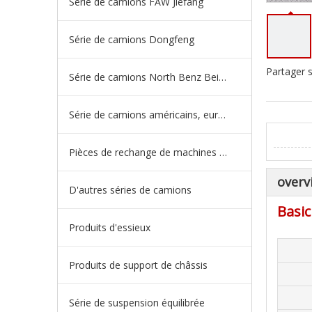
Série de camions FAW Jiefang
Série de camions Dongfeng
Partager s
Série de camions North Benz Beiben
Série de camions américains, européens et japonais
Pièces de rechange de machines d'ingénierie de camion minier
overv
D'autres séries de camions
Basic
Produits d'essieux
Produits de support de châssis
Série de suspension équilibrée