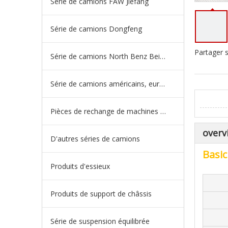
Série de camions FAW Jiefang
Série de camions Dongfeng
Partager s
Série de camions North Benz Beiben
Série de camions américains, européens et japonais
Pièces de rechange de machines d'ingénierie de camion minier
overv
D'autres séries de camions
Basic
Produits d'essieux
Produits de support de châssis
Série de suspension équilibrée