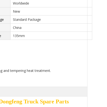
Worldwide
New
age
Standard Package
China
e
135mm
ng and tempering heat treatment.
ongfeng Truck Spare Parts