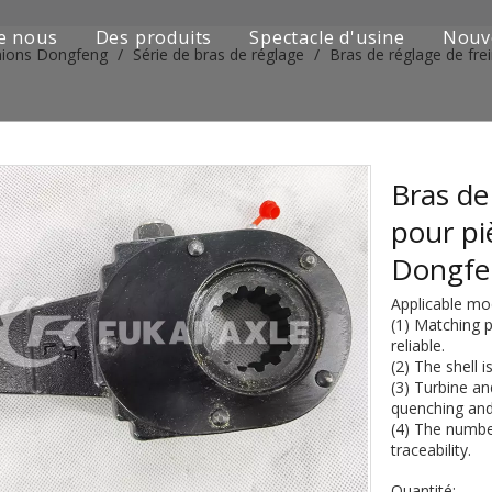
e nous
Des produits
Spectacle d'usine
Nouv
mions Dongfeng
/
Série de bras de réglage
/
Bras de réglage de fr
Série de camions Sinotruk
Camion Shacman Série
Série de camions SAIC-lveco Hongyan
Bras de
pour pi
Série de camions Foton Auman
Dongf
Série de camions FAW Jiefang
Applicable m
(1) Matching p
Série de camions Dongfeng
reliable.
(2) The shell 
Série de camions européens et japonais
(3) Turbine a
quenching and
(4) The number
Pièces de rechange de machines d'ingénierie
traceability.
D'autres séries de camions
Quantité: