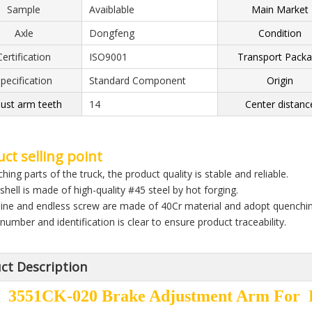
Sample
Avaiblable
Main Market
Axle
Dongfeng
Condition
Certification
ISO9001
Transport Pack
pecification
Standard Component
Origin
ust arm teeth
14
Center distanc
ct selling point
hing parts of the truck, the product quality is stable and reliable.
shell is made of high-quality #45 steel by hot forging.
bine and endless screw are made of 40Cr material and adopt quenchi
number and identification is clear to ensure product traceability.
ct Description
3551CK-020 Brake Adjustment Arm For D