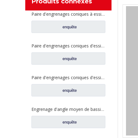
Produits connexes
Paire d'engrenages coniques à essieu moyen 27/18 pour pièces de rechange de camion Ankai & BENZ Foton Auman HFF2502040/41CK1BZ
enquête
Paire d'engrenages coniques d'essieu arrière 21/28 pour pièces de rechange de camion Ankai & BENZ Foton Auman HFF2402038/39CK1BZ
enquête
Paire d'engrenages coniques d'essieu arrière 18/27 pour pièces de rechange de camion Ankai & BENZ Foton Auman HFF2402040/41CK1BZ
enquête
Engrenage d'angle moyen de bassin de pont pour les pièces de rechange 42104456 de camion de SAIC Hongyan
enquête