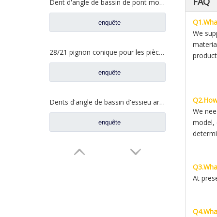
FAQ
Dent d'angle de bassin de pont moyen pour pièces de rechange AZ9981320154 de camion de Sinotruk Howo AC16
Q1.What
enquête
We supp
materia
28/21 pignon conique pour les pièces de rechange A3463502939 du nord de camion de Benz Beiben
product
enquête
Q2.How 
Dents d'angle de bassin d'essieu arrière pour pièces de rechange AZ9981320157 de camion de Sinotruk Howo AC16
We need
model, 
enquête
determi
Q3.What
At pres
Q4.What