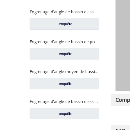
Engrenage d'angle de bassin d'essieu arrière pour pièces de rechange Shamcan AulongTruck 81.35199.6532
enquête
Engrenage d'angle de bassin de pont moyen pour pièces de rechange DZ9112320689 de Shamcan AulongTruck
enquête
Engrenage d'angle moyen de bassin de pont pour les pièces de rechange WG7121320252 de camion de Sinotruk Steyr
enquête
Comp
Engrenage d'angle de bassin d'essieu arrière pour pièces de rechange de camion Sinotruk Steyr 199012320177
enquête