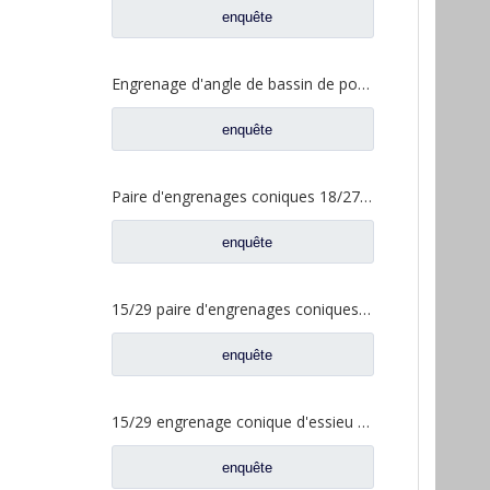
enquête
Engrenage d'angle de bassin de pont moyen pour pièces de rechange Shamcan DelongTruck 81.35199.6587
enquête
Paire d'engrenages coniques 18/27 pour pièces de rechange 2502ZHS1827-025/026 de camion de levage en T de l'essieu Dena Dongfeng
enquête
15/29 paire d'engrenages coniques à essieu moyen pour Ankai & Benz essieu Foton Auman nord Benz Beiben camion pièces de rechange A3463535310
enquête
15/29 engrenage conique d'essieu arrière pour Ankai & Benz essieu Foton Auman nord Benz Beiben camion pièces de rechange 24.02.101
enquête