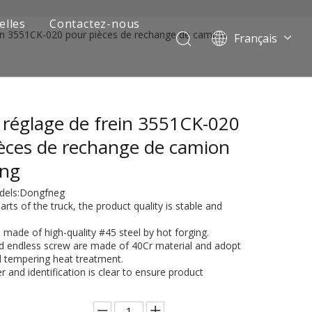
elles
Contactez-nous
ein 3551CK-020 pour pièces de rechange de camion
Français
Português
Pусский
العربية
 réglage de frein 3551CK-020
Español
English
èces de rechange de camion
eng
odels:Dongfneg
arts of the truck, the product quality is stable and
is made of high-quality #45 steel by hot forging.
nd endless screw are made of 40Cr material and adopt
 tempering heat treatment.
 and identification is clear to ensure product
 de camion minier