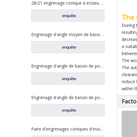
28/21 engrenage conique à essieu moyen pour essieu Ankai essieu Benz Foton Auman pièces de rechange de camion HFF2502038/39CK1BZ
The 
enquête
During 
resulti
Engrenage d'angle moyen de bassin de pont pour les pièces de rechange 5801845742 de camion de SAIC Hongyan
decrease
a suita
enquête
between
The wor
Engrenage d'angle de bassin de pont moyen pour pièces de rechange Shamcan DelongTruck 81.35199.6535
The aut
clearan
enquête
reduce 
within 
Engrenage d'angle de bassin de pont arrière pour pièces de rechange Shamcan DelongTruck 81.35199.6554
Facto
enquête
Paire d'engrenages coniques d'essieu moyen 28/21 pour pièces de rechange de camion FAW Jiefang d'essieu A0E 2502036/037-A0E