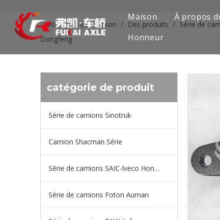
Maison
À propos d
Vous êtes ici:
Maison
/
Des produits
/
Série de ca
Honneur
Dongfeng
catégorie de produit
Série de camions Sinotruk
Camion Shacman Série
Série de camions SAIC-lveco Hongyan
Série de camions Foton Auman