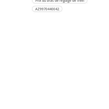
Prix ​​du bras de réglage de frein
AZ9970440042