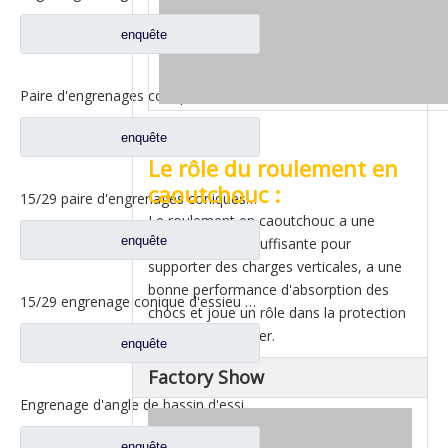
enquête
Paire d'engrenages coniques 18/27 pour pièces de rechange 2502ZHS1827-025/026 de camion de levage en T de l'essieu Dena Dongfeng
enquête
Le rôle du roulement en
caoutchouc :
15/29 paire d'engrenages coniques à essieu moyen pour Ankai & Benz essieu Foton Auman nord Benz Beiben camion pièces de rechange A3463535310
Le roulement en caoutchouc a une
enquête
rigidité verticale suffisante pour
supporter des charges verticales, a une
bonne performance d'absorption des
15/29 engrenage conique d'essieu arrière pour Ankai & Benz essieu Foton Auman nord Benz Beiben camion pièces de rechange 24.02.101
chocs et joue un rôle dans la protection
de la plaque d'acier.
enquête
Factory Show
Engrenage d'angle de bassin d'essieu arrière pour pièces de rechange Shamcan AulongTruck 81.35199.6532
enquête