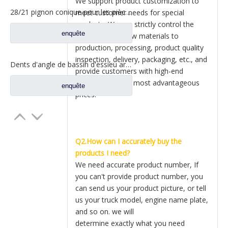
We support product customization to
28/21 pignon conique pour les pièces de rechange A3463502939 du nord de camion de Benz Beiben
meet customer needs for special
products. We can strictly control the
enquête
products from raw materials to
production, processing, product quality
inspection, delivery, packaging, etc., and
Dents d'angle de bassin d'essieu arrière pour pièces de rechange AZ9981320157 de camion de Sinotruk Howo AC16
provide customers with high-end
products and the most advantageous
enquête
prices.
Q2.How can I accurately buy the
products I need?
We need accurate product number, If
you can't provide product number, you
can send us your product picture, or tell
us your truck model, engine name plate,
and so on. we will
determine exactly what you need