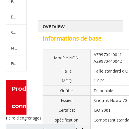
Produits en caoutchouc
Embrayage Série
overview
Série de bras de réglage
Informations de base.
Nouvelles pièces de camion d'énergie
AZ9970440041
Modèle NON.
AZ9970440042
Pièces de moteur
Taille
Taille standard d'
MOQ
1 PCS
Produits
Goûter
Disponible
Essieu
Sinotruk Howo 70
connexes
Certificat
ISO 9001
Paire d'engrenages coniques à essieu moyen 27/18 pour pièces de rechange de camion Ankai & BENZ Foton Auman HFF2502040/41CK1BZ
spécification
Composant standa