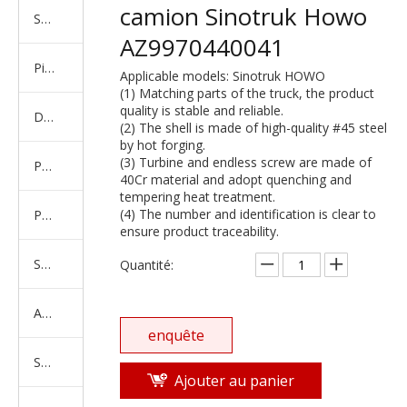
camion Sinotruk Howo
Série de camions américains, européens et japonais
AZ9970440041
Pièces de rechange de machines d'ingénierie de camion minier
Applicable models: Sinotruk HOWO
(1) Matching parts of the truck, the product
quality is stable and reliable.
D'autres séries de camions
(2) The shell is made of high-quality #45 steel
by hot forging.
(3) Turbine and endless screw are made of
Produits d'essieux
40Cr material and adopt quenching and
tempering heat treatment.
(4) The number and identification is clear to
Produits de support de châssis
ensure product traceability.
Série de suspension équilibrée
Quantité:
Amortisseur Série
enquête
Système de direction
Ajouter au panier