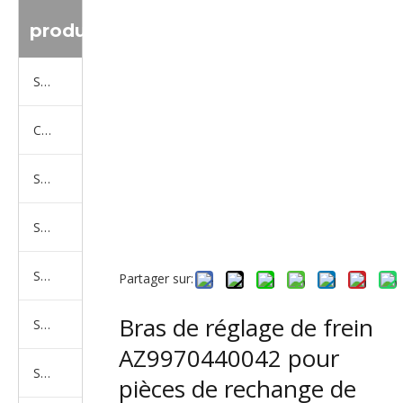
produit
Série de camions Sinotruk
Camion Shacman Série
Série de camions SAIC-lveco Hongyan
Série de camions Foton Auman
Série de camions FAW Jiefang
Partager sur:
Bras de réglage de frein
Série de camions Dongfeng
AZ9970440042 pour
Série de camions North Benz Beiben
pièces de rechange de