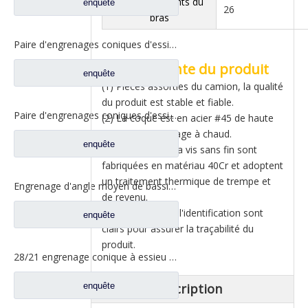
Ajuster les dents du
enquête
26
bras
Paire d'engrenages coniques d'essieu arrière 21/28 pour pièces de rechange de camion Ankai & BENZ Foton Auman HFF2402038/39CK1BZ
Point de vente du produit
enquête
(1) Pièces assorties du camion, la qualité
du produit est stable et fiable.
Paire d'engrenages coniques d'essieu arrière 18/27 pour pièces de rechange de camion Ankai & BENZ Foton Auman HFF2402040/41CK1BZ
(2) La coque est en acier #45 de haute
qualité par forgeage à chaud.
enquête
(3) La turbine et la vis sans fin sont
fabriquées en matériau 40Cr et adoptent
un traitement thermique de trempe et
Engrenage d'angle moyen de bassin de pont pour les pièces de rechange 42104456 de camion de SAIC Hongyan
de revenu.
(4) Le numéro et l'identification sont
enquête
clairs pour assurer la traçabilité du
produit.
28/21 engrenage conique à essieu moyen pour essieu Ankai essieu Benz Foton Auman pièces de rechange de camion HFF2502038/39CK1BZ
enquête
Product Description