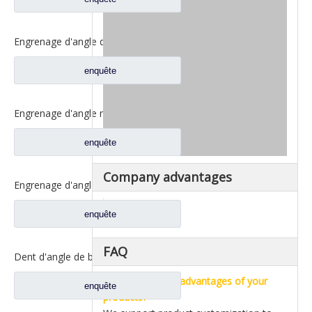
Engrenage d'angle de bassin de pont moyen pour pièces de rechange DZ9112320689 de Shamcan AulongTruck
enquête
Engrenage d'angle moyen de bassin de pont pour les pièces de rechange WG7121320252 de camion de Sinotruk Steyr
enquête
Company advantages
Engrenage d'angle de bassin d'essieu arrière pour pièces de rechange de camion Sinotruk Steyr 199012320177
enquête
FAQ
Dent d'angle de bassin de pont moyen pour pièces de rechange AZ9981320154 de camion de Sinotruk Howo AC16
Q1.What are the advantages of your
enquête
products?