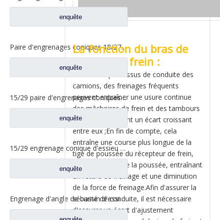
enquête
La fonction du bras de
Paire d'engrenages coniques 18/27 pour pièces de rechange 2502ZHS1827-025/026 de camion de levage en T de l'essieu Dena Dongfeng
réglage de frein :
enquête
Pendant le processus de conduite des
camions, des freinages fréquents
peuvent entraîner une usure continue
15/29 paire d'engrenages coniques à essieu moyen pour Ankai & Benz essieu Foton Auman nord Benz Beiben camion pièces de rechange A3463535310
des mâchoires de frein et des tambours
enquête
de frein, entraînant un écart croissant
entre eux ;En fin de compte, cela
entraîne une course plus longue de la
15/29 engrenage conique d'essieu arrière pour Ankai & Benz essieu Foton Auman nord Benz Beiben camion pièces de rechange 24.02.101
tige de poussée du récepteur de frein,
une diminution de la poussée, entraînant
enquête
un retard de freinage et une diminution
de la force de freinage.Afin d'assurer la
sécurité de conduite, il est nécessaire
Engrenage d'angle de bassin d'essieu arrière pour pièces de rechange Shamcan AulongTruck 81.35199.6532
d'assurer un écart d'ajustement
enquête