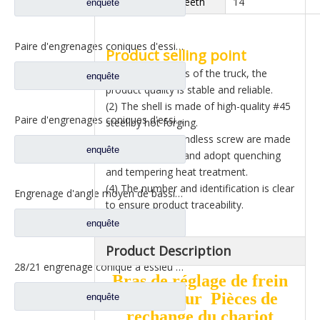
Adjust arm teeth
14
enquête
Paire d'engrenages coniques d'essieu arrière 21/28 pour pièces de rechange de camion Ankai & BENZ Foton Auman HFF2402038/39CK1BZ
Product selling point
(1) Matching parts of the truck, the
enquête
product quality is stable and reliable.
(2) The shell is made of high-quality #45
Paire d'engrenages coniques d'essieu arrière 18/27 pour pièces de rechange de camion Ankai & BENZ Foton Auman HFF2402040/41CK1BZ
steel by hot forging.
(3) Turbine and endless screw are made
enquête
of 40Cr material and adopt quenching
and tempering heat treatment.
(4) The number and identification is clear
Engrenage d'angle moyen de bassin de pont pour les pièces de rechange 42104456 de camion de SAIC Hongyan
to ensure product traceability.
enquête
Product Description
28/21 engrenage conique à essieu moyen pour essieu Ankai essieu Benz Foton Auman pièces de rechange de camion HFF2502038/39CK1BZ
Bras de réglage de frein
avant pour Pièces de
enquête
rechange du chariot