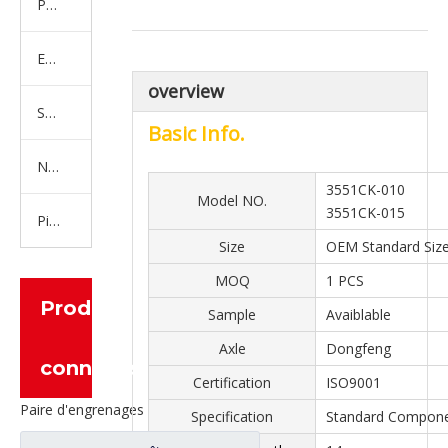
Produits en caoutchouc
Embrayage Série
overview
Série de bras de réglage
Basic Info.
Nouvelles pièces de camion d'énergie
3551CK-010
Model NO.
3551CK-015
Pièces de moteur
Size
OEM Standard Siz
MOQ
1 PCS
Produits
Sample
Avaiblable
Axle
Dongfeng
connexes
Certification
ISO9001
Paire d'engrenages coniques à essieu moyen 27/18 pour pièces de rechange de camion Ankai & BENZ Foton Auman HFF2502040/41CK1BZ
Specification
Standard Compon