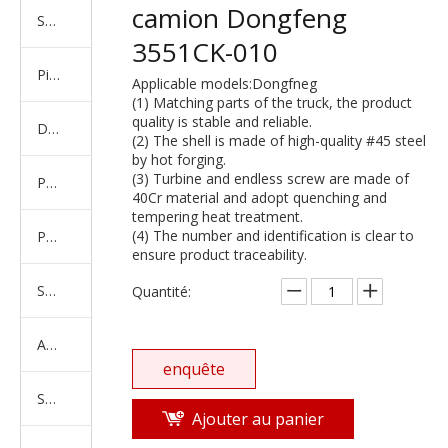
camion Dongfeng
Série de camions américains, européens et japonais
3551CK-010
Pièces de rechange de machines d'ingénierie de camion minier
Applicable models:Dongfneg
(1) Matching parts of the truck, the product
quality is stable and reliable.
D'autres séries de camions
(2) The shell is made of high-quality #45 steel
by hot forging.
(3) Turbine and endless screw are made of
Produits d'essieux
40Cr material and adopt quenching and
tempering heat treatment.
(4) The number and identification is clear to
Produits de support de châssis
ensure product traceability.
Série de suspension équilibrée
Quantité:
Amortisseur Série
enquête
Système de direction
Ajouter au panier