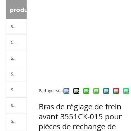
produit
Série de camions Sinotruk
Camion Shacman Série
Série de camions SAIC-lveco Hongyan
Série de camions Foton Auman
Série de camions FAW Jiefang
Partager sur:
Bras de réglage de frein
Série de camions Dongfeng
avant 3551CK-015 pour
Série de camions North Benz Beiben
pièces de rechange de