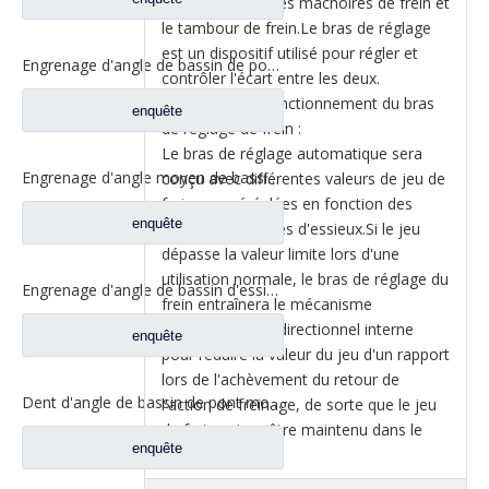
approprié entre les mâchoires de frein et
le tambour de frein.Le bras de réglage
est un dispositif utilisé pour régler et
Engrenage d'angle de bassin de pont moyen pour pièces de rechange DZ9112320689 de Shamcan AulongTruck
contrôler l'écart entre les deux.
Le principe de fonctionnement du bras
enquête
de réglage de frein :
Le bras de réglage automatique sera
Engrenage d'angle moyen de bassin de pont pour les pièces de rechange WG7121320252 de camion de Sinotruk Steyr
conçu avec différentes valeurs de jeu de
freinage préréglées en fonction des
enquête
différents modèles d'essieux.Si le jeu
dépasse la valeur limite lors d'une
utilisation normale, le bras de réglage du
Engrenage d'angle de bassin d'essieu arrière pour pièces de rechange de camion Sinotruk Steyr 199012320177
frein entraînera le mécanisme
d'embrayage unidirectionnel interne
enquête
pour réduire la valeur du jeu d'un rapport
lors de l'achèvement du retour de
Dent d'angle de bassin de pont moyen pour pièces de rechange AZ9981320154 de camion de Sinotruk Howo AC16
l'action de freinage, de sorte que le jeu
du frein puisse être maintenu dans le
enquête
bon gamme.