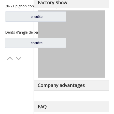
Factory Show
28/21 pignon conique pour les pièces de rechange A3463502939 du nord de camion de Benz Beiben
enquête
Dents d'angle de bassin d'essieu arrière pour pièces de rechange AZ9981320157 de camion de Sinotruk Howo AC16
enquête
Company advantages
FAQ