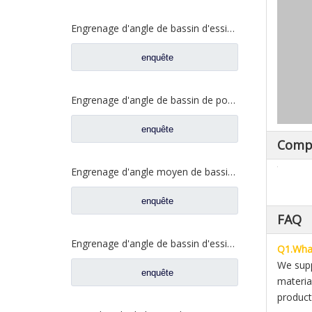
Engrenage d'angle de bassin d'essieu arrière pour pièces de rechange Shamcan AulongTruck 81.35199.6532
enquête
Engrenage d'angle de bassin de pont moyen pour pièces de rechange DZ9112320689 de Shamcan AulongTruck
enquête
Comp
Engrenage d'angle moyen de bassin de pont pour les pièces de rechange WG7121320252 de camion de Sinotruk Steyr
enquête
FAQ
Engrenage d'angle de bassin d'essieu arrière pour pièces de rechange de camion Sinotruk Steyr 199012320177
Q1.What
We supp
enquête
materia
product