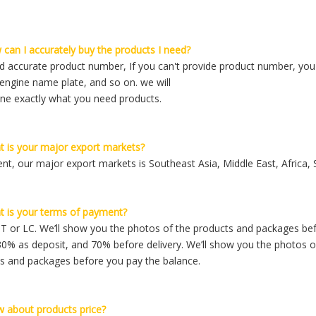
can I accurately buy the products I need?
 accurate product number, If you can't provide product number, you c
engine name plate, and so on. we will
ne exactly what you need products.
 is your major export markets?
ent, our major export markets is Southeast Asia, Middle East, Africa,
 is your terms of payment?
TT or LC. We’ll show you the photos of the products and packages be
30% as deposit, and 70% before delivery. We’ll show you the photos o
s and packages before you pay the balance.
 about products price?