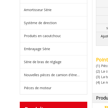
Amortisseur Série
Système de direction
s
Produits en caoutchouc
Ajus
Embrayage Série
Point
Série de bras de réglage
(1) Pièc
(2) La 
Nouvelles pièces de camion d'énergie
(3) La 
(4) Le n
Pièces de moteur
Produ