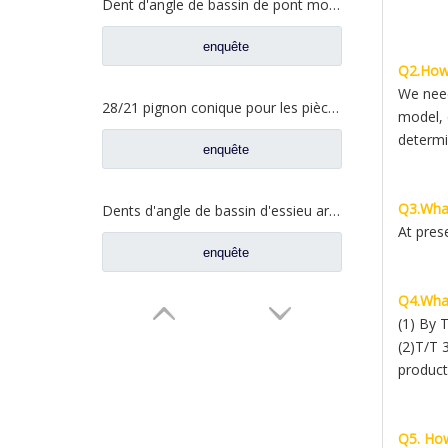
Dent d'angle de bassin de pont moyen pour pièces de rechange AZ9981320154 de camion de Sinotruk Howo AC16
enquête
Q2.How 
We need
28/21 pignon conique pour les pièces de rechange A3463502939 du nord de camion de Benz Beiben
model, 
determi
enquête
Q3.What
Dents d'angle de bassin d'essieu arrière pour pièces de rechange AZ9981320157 de camion de Sinotruk Howo AC16
At pres
enquête
Q4.What
(1) By 
(2)T/T 
product
Q5. How