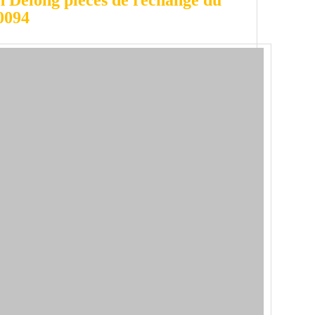
n Delong pièces de rechange du
0094