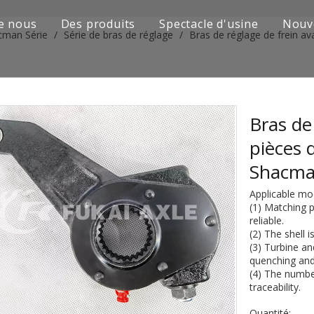
e nous
Des produits
Spectacle d'usine
Nouv
cman Série
/
Série de bras de réglage
/
Bras de réglage de frein 
Série de camions Sinotruk
Camion Shacman Série
Série de camions SAIC-lveco Hongyan
Bras de
pièces 
Série de camions Foton Auman
Shacma
Série de camions FAW Jiefang
Applicable m
(1) Matching p
Série de camions Dongfeng
reliable.
(2) The shell 
Série de camions européens et japonais
(3) Turbine a
quenching and
(4) The number
Pièces de rechange de machines d'ingénierie
traceability.
D'autres séries de camions
Quantité: