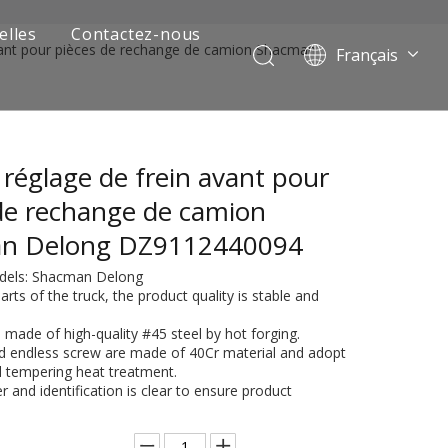
elles
Contactez-nous
avant pour pièces de rechange de camion Shacman
Français
Português
Pусский
العربية
 réglage de frein avant pour
Español
English
de rechange de camion
n Delong DZ9112440094
odels: Shacman Delong
arts of the truck, the product quality is stable and
is made of high-quality #45 steel by hot forging.
nd endless screw are made of 40Cr material and adopt
 tempering heat treatment.
 and identification is clear to ensure product
 de camion minier