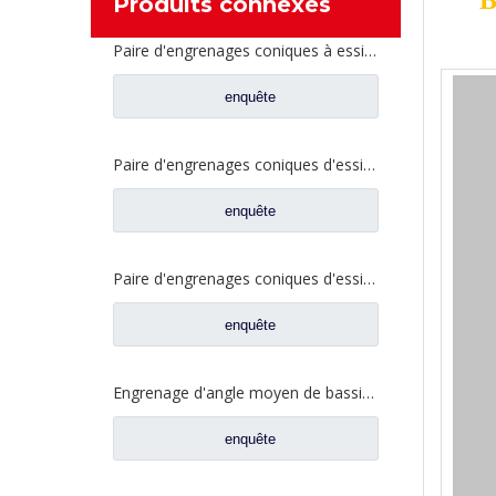
B
Produits connexes
Paire d'engrenages coniques à essieu moyen 27/18 pour pièces de rechange de camion Ankai & BENZ Foton Auman HFF2502040/41CK1BZ
enquête
Paire d'engrenages coniques d'essieu arrière 21/28 pour pièces de rechange de camion Ankai & BENZ Foton Auman HFF2402038/39CK1BZ
enquête
Paire d'engrenages coniques d'essieu arrière 18/27 pour pièces de rechange de camion Ankai & BENZ Foton Auman HFF2402040/41CK1BZ
enquête
Engrenage d'angle moyen de bassin de pont pour les pièces de rechange 42104456 de camion de SAIC Hongyan
enquête