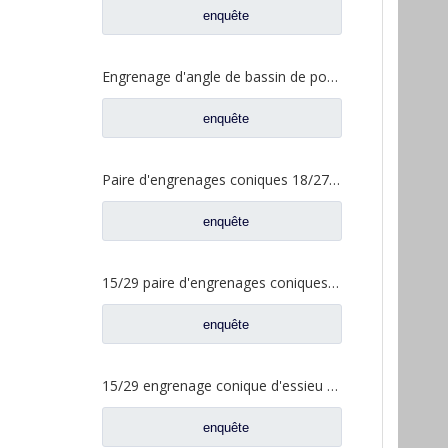
enquête
Engrenage d'angle de bassin de pont moyen pour pièces de rechange Shamcan DelongTruck 81.35199.6587
enquête
Paire d'engrenages coniques 18/27 pour pièces de rechange 2502ZHS1827-025/026 de camion de levage en T de l'essieu Dena Dongfeng
enquête
15/29 paire d'engrenages coniques à essieu moyen pour Ankai & Benz essieu Foton Auman nord Benz Beiben camion pièces de rechange A3463535310
enquête
15/29 engrenage conique d'essieu arrière pour Ankai & Benz essieu Foton Auman nord Benz Beiben camion pièces de rechange 24.02.101
enquête