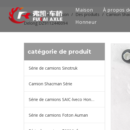
Maison
À propos d
Vous êtes ici:
Maison
/
Des produits
/
Camion Sha
Honneur
Delong DZ9112440094
catégorie de produit
Série de camions Sinotruk
Camion Shacman Série
Série de camions SAIC-lveco Hongyan
Série de camions Foton Auman