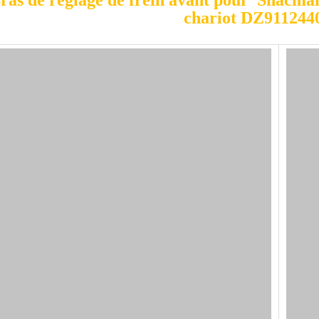
ras de réglage de frein avant pour Shacma
chariot DZ911244