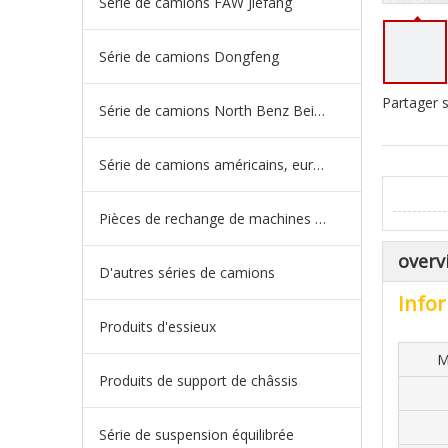
Série de camions FAW Jiefang
Série de camions Dongfeng
Partager s
Série de camions North Benz Beiben
Série de camions américains, européens et japonais
Pièces de rechange de machines d'ingénierie de camion minier
overv
D'autres séries de camions
Infor
Produits d'essieux
M
Produits de support de châssis
Série de suspension équilibrée