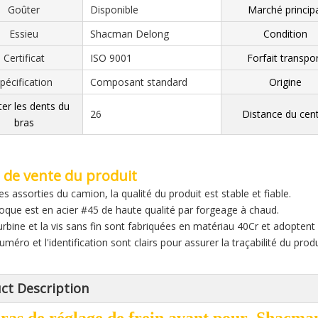
Goûter
Disponible
Marché principa
Essieu
Shacman Delong
Condition
Certificat
ISO 9001
Forfait transpo
pécification
Composant standard
Origine
ter les dents du
26
Distance du cen
bras
 de vente du produit
es assorties du camion, la qualité du produit est stable et fiable.
coque est en acier #45 de haute qualité par forgeage à chaud.
turbine et la vis sans fin sont fabriquées en matériau 40Cr et adopte
uméro et l'identification sont clairs pour assurer la traçabilité du produ
ct Description