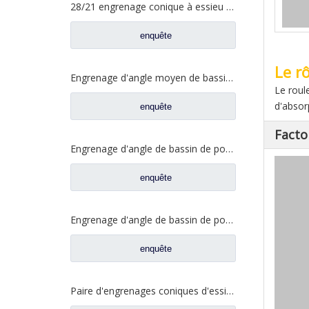
28/21 engrenage conique à essieu moyen pour essieu Ankai essieu Benz Foton Auman pièces de rechange de camion HFF2502038/39CK1BZ
enquête
Le r
Engrenage d'angle moyen de bassin de pont pour les pièces de rechange 5801845742 de camion de SAIC Hongyan
Le roul
d'absor
enquête
Facto
Engrenage d'angle de bassin de pont moyen pour pièces de rechange Shamcan DelongTruck 81.35199.6535
enquête
Engrenage d'angle de bassin de pont arrière pour pièces de rechange Shamcan DelongTruck 81.35199.6554
enquête
Paire d'engrenages coniques d'essieu moyen 28/21 pour pièces de rechange de camion FAW Jiefang d'essieu A0E 2502036/037-A0E