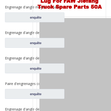
Lug For FAW Jiefang
Truck Spare Parts 50A
Engrenage d'angle moyen de bassin de pont pour les pièces de rechange 5801845742 de camion de SAIC Hongyan
enquête
Engrenage d'angle de bassin de pont moyen pour pièces de rechange Shamcan DelongTruck 81.35199.6535
enquête
Engrenage d'angle de bassin de pont arrière pour pièces de rechange Shamcan DelongTruck 81.35199.6554
enquête
Paire d'engrenages coniques d'essieu moyen 28/21 pour pièces de rechange de camion FAW Jiefang d'essieu A0E 2502036/037-A0E
enquête
Engrenage d'angle de bassin de pont moyen pour pièces de rechange Shamcan DelongTruck 81.35199.6587