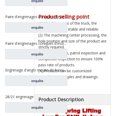
enquête
Product selling point
Paire d'engrenages coniques d'essieu arrière 21/28 pour pièces de rechange de camion Ankai & BENZ Foton Auman HFF2402038/39CK1BZ
(1) Matching parts of the truck, the
enquête
product quality is stable and reliable.
(2) The machining center processing, the
hole position and size of the product are
Paire d'engrenages coniques d'essieu arrière 18/27 pour pièces de rechange de camion Ankai & BENZ Foton Auman HFF2402040/41CK1BZ
strictly required.
(3) Self inspection, patrol inspection and
enquête
completion inspection to ensure 100%
pass rate of products.
Engrenage d'angle moyen de bassin de pont pour les pièces de rechange 42104456 de camion de SAIC Hongyan
(4) Products can be customized
according to samples and drawings.
enquête
28/21 engrenage conique à essieu moyen pour essieu Ankai essieu Benz Foton Auman pièces de rechange de camion HFF2502038/39CK1BZ
Product Description
enquête
Front Spring Lifting