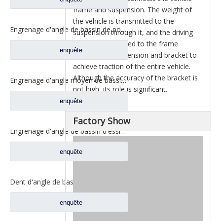
frame and suspension. The weight of
the vehicle is transmitted to the
Engrenage d'angle de bassin de pont moyen pour pièces de rechange DZ9112320689 de Shamcan AulongTruck
suspension through it, and the driving
force is transmitted to the frame
enquête
through the suspension and bracket to
achieve traction of the entire vehicle.
Although the accuracy of the bracket is
Engrenage d'angle moyen de bassin de pont pour les pièces de rechange WG7121320252 de camion de Sinotruk Steyr
not high, its role is significant.
enquête
Factory Show
Engrenage d'angle de bassin d'essieu arrière pour pièces de rechange de camion Sinotruk Steyr 199012320177
enquête
Dent d'angle de bassin de pont moyen pour pièces de rechange AZ9981320154 de camion de Sinotruk Howo AC16
enquête