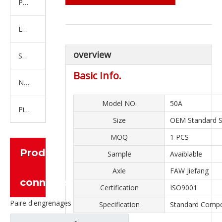
Produits en caoutchouc
Embrayage Série
overview
Série de bras de réglage
Basic Info.
Nouvelles pièces de camion d'énergie
Model NO.
50A
Pièces de moteur
Size
OEM Standard S
MOQ
1 PCS
Produits
Sample
Avaiblable
Axle
FAW Jiefang
connexes
Certification
ISO9001
Paire d'engrenages coniques à essieu moyen 27/18 pour pièces de rechange de camion Ankai & BENZ Foton Auman HFF2502040/41CK1BZ
Specification
Standard Comp