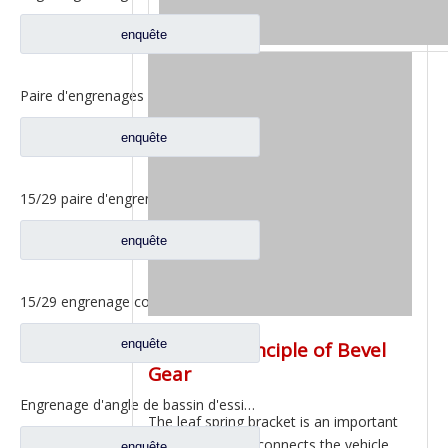
enquête
Paire d'engrenages coniques 18/27 pour pièces de rechange 2502ZHS1827-025/026 de camion de levage en T de l'essieu Dena Dongfeng
enquête
15/29 paire d'engrenages coniques à essieu moyen pour Ankai & Benz essieu Foton Auman nord Benz Beiben camion pièces de rechange A3463535310
enquête
15/29 engrenage conique d'essieu arrière pour Ankai & Benz essieu Foton Auman nord Benz Beiben camion pièces de rechange 24.02.101
enquête
Working principle of Bevel
Gear
Engrenage d'angle de bassin d'essieu arrière pour pièces de rechange Shamcan AulongTruck 81.35199.6532
The leaf spring bracket is an important
component that connects the vehicle
enquête