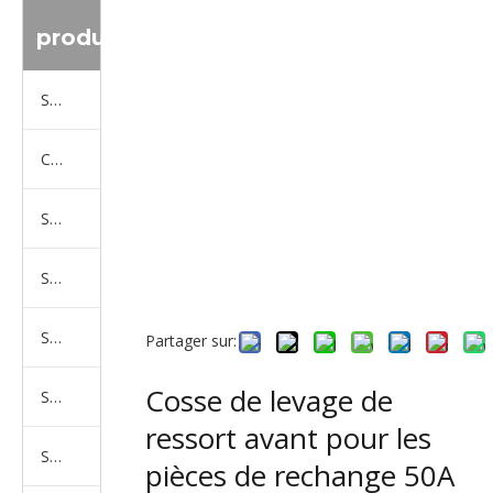
produit
Série de camions Sinotruk
Camion Shacman Série
Série de camions SAIC-lveco Hongyan
Série de camions Foton Auman
Série de camions FAW Jiefang
Partager sur:
Cosse de levage de
Série de camions Dongfeng
ressort avant pour les
Série de camions North Benz Beiben
pièces de rechange 50A