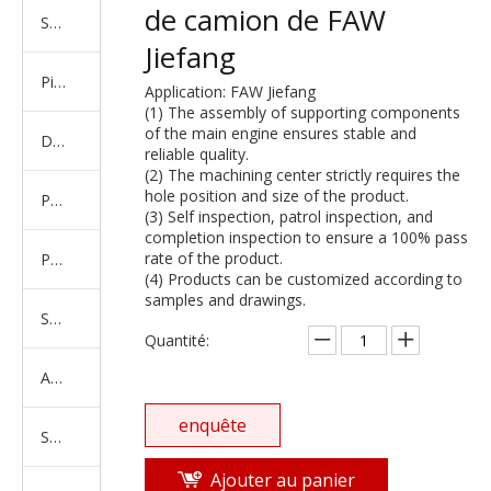
de camion de FAW
Série de camions américains, européens et japonais
Jiefang
Pièces de rechange de machines d'ingénierie de camion minier
Application: FAW Jiefang
(1) The assembly of supporting components
of the main engine ensures stable and
D'autres séries de camions
reliable quality.
(2) The machining center strictly requires the
hole position and size of the product.
Produits d'essieux
(3) Self inspection, patrol inspection, and
completion inspection to ensure a 100% pass
rate of the product.
Produits de support de châssis
(4) Products can be customized according to
samples and drawings.
Série de suspension équilibrée
Quantité:
Amortisseur Série
enquête
Système de direction
Ajouter au panier