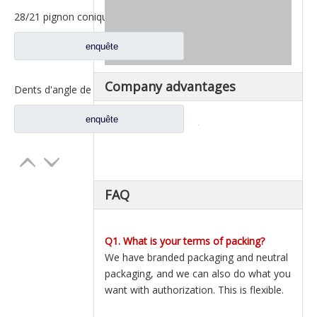
28/21 pignon conique pour les pièces de rechange A3463502939 du nord de camion de Benz Beiben
enquête
Company advantages
Dents d'angle de bassin d'essieu arrière pour pièces de rechange AZ9981320157 de camion de Sinotruk Howo AC16
enquête
FAQ
Q1. What is your terms of packing?
We have branded packaging and neutral
packaging, and we can also do what you
want with authorization. This is flexible.