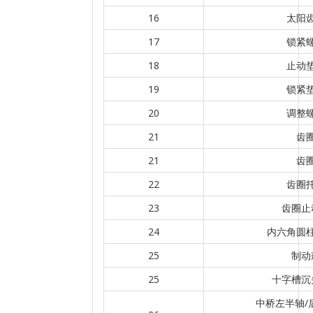
16
太阳
17
锁紧
18
止动
19
锁紧
20
调整
21
齿
21
齿
22
齿圈
23
齿圈止
24
内六角圆
25
制动
25
十字槽沉
中桥左半轴/