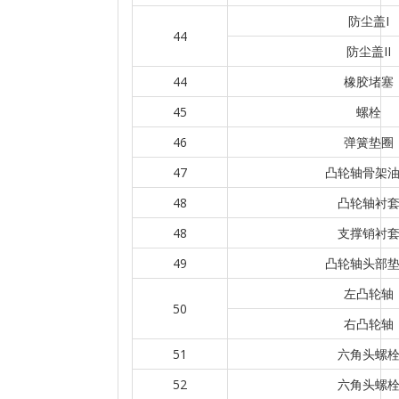
防尘盖I
44
防尘盖II
44
橡胶堵塞
45
螺栓
46
弹簧垫圈
47
凸轮轴骨架
48
凸轮轴衬
48
支撑销衬
49
凸轮轴头部
左凸轮轴
50
右凸轮轴
51
六角头螺
52
六角头螺