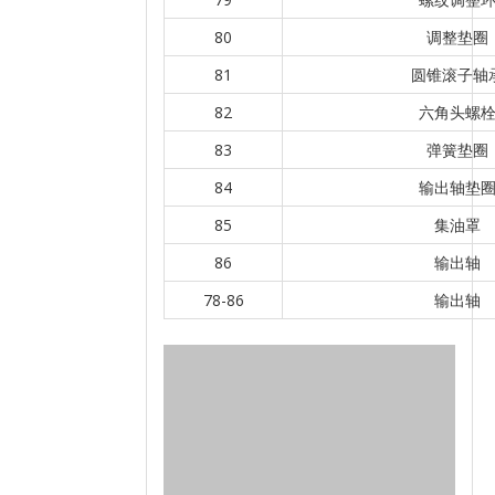
80
调整垫圈
81
圆锥滚子轴
82
六角头螺
83
弹簧垫圈
84
输出轴垫
85
集油罩
86
输出轴
78-86
输出轴