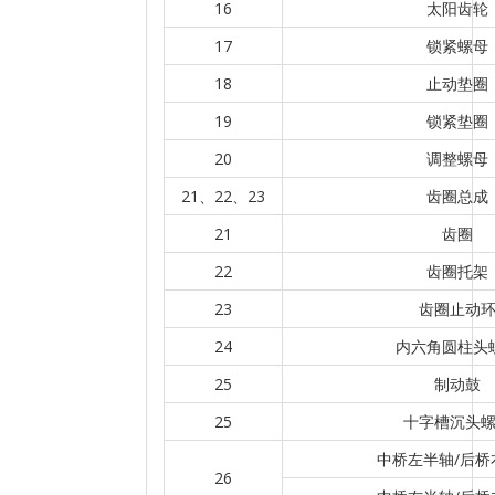
16
太阳齿轮
17
锁紧螺母
18
止动垫圈
19
锁紧垫圈
20
调整螺母
21、22、23
齿圈总成
21
齿圈
22
齿圈托架
23
齿圈止动
24
内六角圆柱头
25
制动鼓
25
十字槽沉头
中桥左半轴/后桥
26