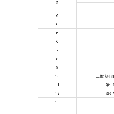
5
6
6
6
6
7
8
9
10
止推滚针轴承
11
滚针轴
12
滚针轴
13