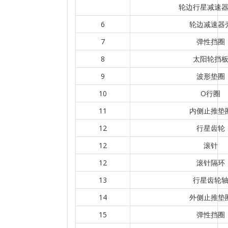
轮边行星减速
6
轮边减速器
7
弹性挡圈
8
太阳轮挡
9
波形垫圈
10
O行圈
11
内侧止推垫
12
行星齿轮
12
滚针
12
滚针隔环
13
行星齿轮
14
外侧止推垫
15
弹性挡圈