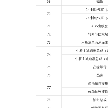
69
磁铁
24 制动气室
70
24 制动气室
71
ABS出线套
72
转向节防水
73
六角法兰面承面
中桥主减速器总成（速
74
中桥主减速器总成（速比
75
凸缘螺母
76
凸缘
传动轴连接
77
传动轴连接
78
油封总成
79
螺纹调整