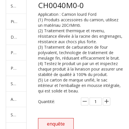
CH0040M0-0
Série de camions américains, européens et japonais
Application : Camion lourd Ford
(1) Produits accessoires du camion, utilisez
Pièces de rechange de machines d'ingénierie de camion minier
un matériau 20CrMmti.
(2) Traitement thermique et revenu,
résistance élevée à la racine des engrenages,
D'autres séries de camions
résistance aux chocs plus forte.
(3) Traitement de carburation de four
Produits d'essieux
polyvalent, technologie de traitement de
meulage fin, réduisant efficacement le bruit.
(4) Testez le produit un par un et inspectez
Produits de support de châssis
chaque produit à la livraison pour assurer une
stabilité de qualité à 100% du produit.
(5) Le carton de marque unifié, le sac
Série de suspension équilibrée
intérieur et l'emballage en mousse intégrale,
qui est solide et beau.
Amortisseur Série
Quantité:
Système de direction
enquête