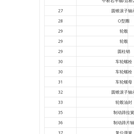
中桥右半轴/后桥
27
圆锥滚子轴
28
O型圈
29
轮毂
29
轮毂
29
圆柱销
30
车轮螺栓
30
车轮螺栓
31
车轮螺母
32
圆锥滚子轴
33
轮毂油封
35
制动蹄拉
36
制动蹄片
37
复位弹簧