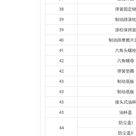
38
弹簧固定
39
制动蹄滚
39
滚柱保持
40
制动蹄摩擦片
41
六角头螺
42
六角螺母
42
弹簧垫圈
43
制动底板
43
制动底板
43
接头式油
43
油杯盖
防尘盖I
44
防尘盖II