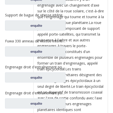
engrenage avec un changement d'axe
sur le côté de la roue solaire, c'est-à-dire
Support de bague de vitesse intérieure Fuwa 330 pour pièces de rechange de camion Fuwa 330 essieu Ford FC0040M0-8
que l'engrenage qui tourne et tourne à la
fois s'appelle la roue planétaire.La roue
enquête
planétaire a un composant de support
appelé porte-satellites, qui transmet la
puissance à l'arbre et aux autres
Fuwa 330 anneau de vitesse intérieur pour Ford camion Fuwa essieu camion pièces de rechange CJ0040M0-2
engrenages à travers le porte-
satellites.Ils sont constitués d'un
enquête
ensemble de plusieurs engrenages pour
former un train d'engrenages, appelé
Engrenage droit d'entraînement pour pièces de rechange de camion à essieu Fuwa CD0300A0-3
train épicycloïdal.Les trains
d'engrenages planétaires désignent des
enquête
trains d'engrenages épicycloïdaux à un
seul degré de liberté.Le train épicycloïdal
est un dispositif de transmission coaxial
Engrenage droit d'entraînement pour pièces de rechange CD0400A0-4 de camion d'essieu de Fuwa
avec l'axe de sortie confondu avec l'axe
d'entrée, et plusieurs engrenages
enquête
planétaires identiques sont