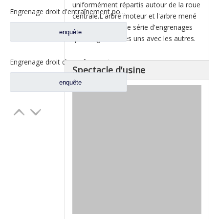
uniformément répartis autour de la roue
Engrenage droit d'entraînement pour pièces de rechange de camion à essieu Fuwa CD0400B0-5
centrale.L'arbre moteur et l'arbre mené
sont reliés par une série d'engrenages
enquête
qui s'engrènent les uns avec les autres.
Engrenage droit d'entraînement pour pièces de camion Fuwa CD0406M0-2
Spectacle d'usine
enquête