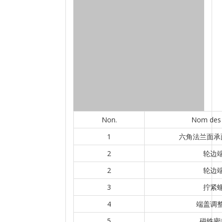
Non.
Nom des 
1
六角法兰面承
2
轮边
2
轮边
3
拧紧
4
端盖调
5
磁铁密