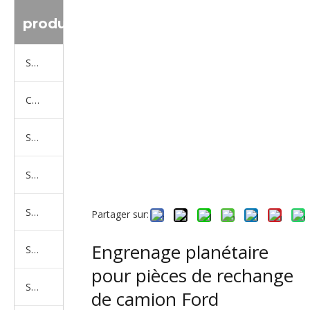
produit
Série de camions Sinotruk
Camion Shacman Série
Série de camions SAIC-lveco Hongyan
Série de camions Foton Auman
Série de camions FAW Jiefang
Partager sur:
Engrenage planétaire
Série de camions Dongfeng
pour pièces de rechange
Série de camions North Benz Beiben
de camion Ford