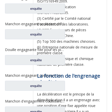
ISO/TS16949:2009.
(2) Passé la certification
enquête
ISO/IEC17025:2005.
(3) Certifié par le Comité national
Manchon engageant coulissant différentiel pour les pièces de rechange 2SBF0051M0-9 de camion de Ford d'axe de Fuwa 470
d'accréditation des laboratoires.
(4) '100 fournisseurs de pièces
enquête
automobiles' en Chine.
(5) Top 500 des machines chinoises.
(6) Entreprise nationale de mesure de
Douille engageante fixe pour les pièces de rechange 2SBF0050M0-8 de camion de Ford d'axe de Fuwa 470
première classe.
(7) entreprise physique et chimique
enquête
nationale de première classe.
La fonction de l'engrenage
Manchon engageant coulissant pour les pièces de rechange BF0047M0-4 de camion de Ford d'axe de Fuwa 330
planétaire
enquête
La décélération est le principe de la
démultiplication.Il a un engrenage avec
Manchon d'engagement coulissant inter-essieux pour pièces de rechange de camion à essieux Fuwa 330 BF0044M0-1
une position d'axe fixe appelée roue
centrale ou roue solaire.Il y a un
enquête