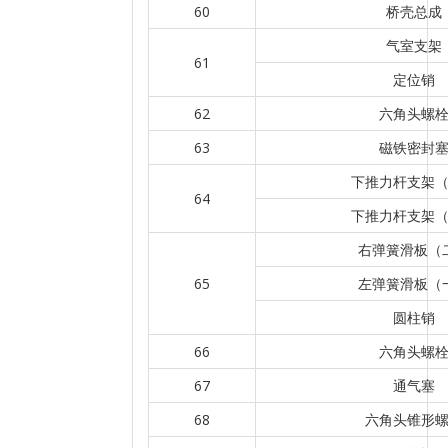
60
桥壳总成
气室支架
61
定位销
62
六角头螺
63
磁铁密封
下推力杆支架
64
下推力杆支架
右弹簧滑板（
65
左弹簧滑板（
圆柱销
66
六角头螺
67
通气塞
68
六角头锥形