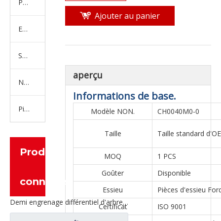
Produits en caoutchouc
Ajouter au panier
Embrayage Série
Série de bras de réglage
aperçu
Nouvelles pièces de camion d'énergie
Informations de base.
Pièces de moteur
Modèle NON.
CH0040M0-0
Taille
Taille standard d'O
Produits
MOQ
1 PCS
Goûter
Disponible
connexes
Essieu
Pièces d'essieu For
Demi engrenage différentiel d'arbre pour les pièces de rechange 2SCE0001M0-4 de camion de Ford
Certificat
ISO 9001