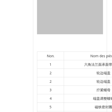
Non.
Nom des piè
1
六角法兰面承面
2
轮边端盖
2
轮边端盖
3
拧紧螺母
4
端盖调整螺
5
磁铁密封