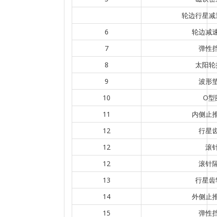
轮边行星减
6
轮边减
7
弹性
8
太阳轮
9
波形
10
O型
11
内侧止
12
行星
12
滚
12
滚针
13
行星齿
14
外侧止
15
弹性