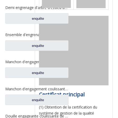
Demi engrenage d'arbre d'essieu arrière pour pièces de rechange de camion Ford CE0402M0-9
enquête
Ensemble d'engrenage à demi-arbre arrière pour pièces de rechange de camion Ford CD0041A0-6
enquête
Manchon d'engagement fixe pour pièces de rechange de camion Ford 2SBF0052M0-0
enquête
Manchon d'engagement coulissant inter-essieux pour pièces de rechange de camion Ford BF0401M0-8
Certificat principal
enquête
(1) Obtention de la certification du
système de gestion de la qualité
Douille engageante coulissante de serrure différentielle pour les pièces de rechange 2SBF0053M0-1 de camion de Ford