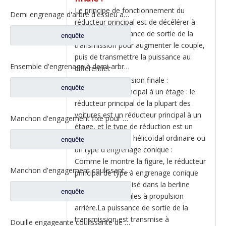
Le principe de fonctionnement du
Demi engrenage d'arbre d'essieu arrière pour pièces de rechange de camion Ford CE0402M0-9
réducteur principal est de décélérer à
nouveau la puissance de sortie de la
enquête
transmission pour augmenter le couple,
puis de transmettre la puissance au
Ensemble d'engrenage à demi-arbre arrière pour pièces de rechange de camion Ford CD0041A0-6
différentiel.
Type de transmission finale :
enquête
(1) Réducteur principal à un étage : le
réducteur principal de la plupart des
voitures est un réducteur principal à un
Manchon d'engagement fixe pour pièces de rechange de camion Ford 2SBF0052M0-0
étage, et le type de réduction est un
type d'engrenage hélicoïdal ordinaire ou
enquête
un type d'engrenage conique :
Comme le montre la figure, le réducteur
Manchon d'engagement coulissant inter-essieux pour pièces de rechange de camion Ford BF0401M0-8
principal de type à engrenage conique
est largement utilisé dans la berline
enquête
arrière des véhicules à propulsion
arrière.La puissance de sortie de la
transmission est transmise à
Douille engageante coulissante de serrure différentielle pour les pièces de rechange 2SBF0053M0-1 de camion de Ford