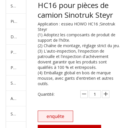
HC16 pour pièces de
Série de camions américains, européens et japonais
camion Sinotruk Steyr
Pièces de rechange de machines d'ingénierie de camion minier
Application : essieu HOWO HC16 ;Sinotruk
Steyr
(1) Adoptez les composants de produit de
D'autres séries de camions
support de l'hôte.
(2) Chaîne de montage, réglage strict du jeu.
(3) L'auto-inspection, l'inspection de
Produits d'essieux
patrouille et l'inspection d'achèvement
doivent garantir que les produits sont
qualifiés à 100 % et entreposés.
Produits de support de châssis
(4) Emballage global en bois de marque
mousse, avec gants d'entretien et autres
Série de suspension équilibrée
outils.
Quantité:
Amortisseur Série
Système de direction
enquête