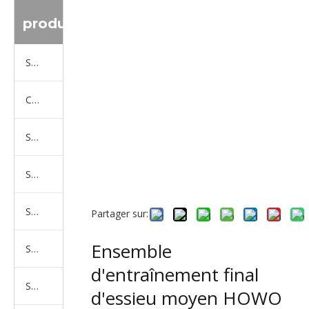
produit
Série de camions Sinotruk
Camion Shacman Série
Série de camions SAIC-lveco Hongyan
Série de camions Foton Auman
Série de camions FAW Jiefang
Partager sur:
Ensemble
Série de camions Dongfeng
d'entraînement final
Série de camions North Benz Beiben
d'essieu moyen HOWO