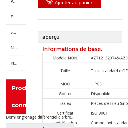
Produits en caoutchouc
Ajouter au panier
Embrayage Série
Série de bras de réglage
aperçu
Nouvelles pièces de camion d'énergie
Informations de base.
Modèle NON.
AZ7121320745/AZ9
Pièces de moteur
Taille
Taille standard d'O
MOQ
1 PCS
Produits
Goûter
Disponible
Essieu
Pièces d'essieu Sino
connexes
Certificat
ISO 9001
Demi engrenage différentiel d'arbre pour les pièces de rechange 2SCE0001M0-4 de camion de Ford
spécification
Composant standar