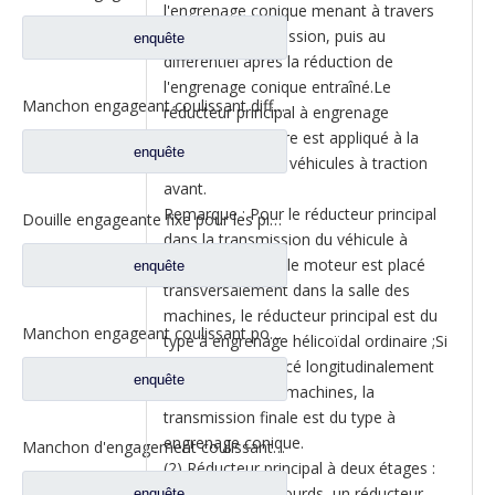
l'engrenage conique menant à travers
l'arbre de transmission, puis au
enquête
différentiel après la réduction de
l'engrenage conique entraîné.Le
Manchon engageant coulissant différentiel pour les pièces de rechange 2SBF0051M0-9 de camion de Ford d'axe de Fuwa 470
réducteur principal à engrenage
hélicoïdal ordinaire est appliqué à la
enquête
transmission des véhicules à traction
avant.
Remarque : Pour le réducteur principal
Douille engageante fixe pour les pièces de rechange 2SBF0050M0-8 de camion de Ford d'axe de Fuwa 470
dans la transmission du véhicule à
traction avant, si le moteur est placé
enquête
transversalement dans la salle des
machines, le réducteur principal est du
Manchon engageant coulissant pour les pièces de rechange BF0047M0-4 de camion de Ford d'axe de Fuwa 330
type à engrenage hélicoïdal ordinaire ;Si
le moteur est placé longitudinalement
enquête
dans la salle des machines, la
transmission finale est du type à
engrenage conique.
Manchon d'engagement coulissant inter-essieux pour pièces de rechange de camion à essieux Fuwa 330 BF0044M0-1
(2) Réducteur principal à deux étages :
sur les camions lourds, un réducteur
enquête