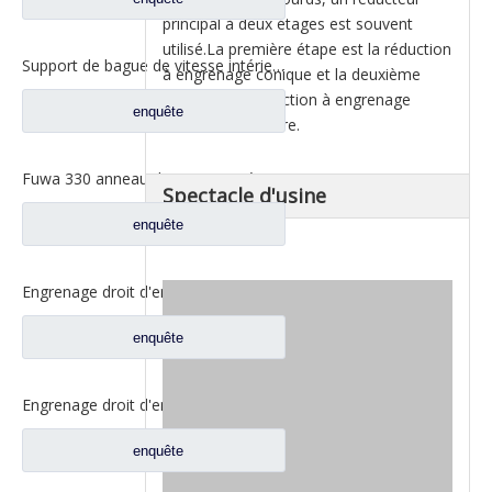
principal à deux étages est souvent
utilisé.La première étape est la réduction
Support de bague de vitesse intérieure Fuwa 330 pour pièces de rechange de camion Fuwa 330 essieu Ford FC0040M0-8
à engrenage conique et la deuxième
étape est la réduction à engrenage
enquête
hélicoïdal ordinaire.
Fuwa 330 anneau de vitesse intérieur pour Ford camion Fuwa essieu camion pièces de rechange CJ0040M0-2
Spectacle d'usine
enquête
Engrenage droit d'entraînement pour pièces de rechange de camion à essieu Fuwa CD0300A0-3
enquête
Engrenage droit d'entraînement pour pièces de rechange CD0400A0-4 de camion d'essieu de Fuwa
enquête