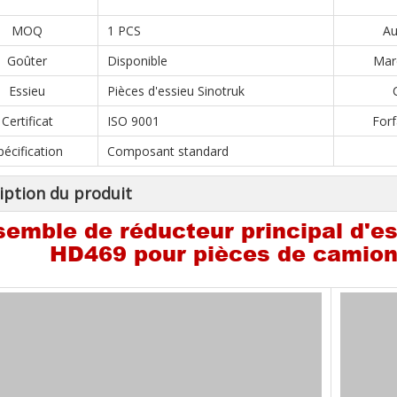
MOQ
1 PCS
Au
Goûter
Disponible
Marc
Essieu
Pièces d'essieu Sinotruk
Certificat
ISO 9001
Forf
pécification
Composant standard
iption du produit
emble de réducteur principal d'e
HD469 pour pièces de cami