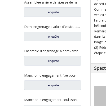
Assemblée arrière de vitesse de moitié d'arbre pour les pièces de rechange CE0400A0-5 de camion de Ford
de rédu
Comme l
enquête
véhicul
l'arbre
hélicoïd
Demi engrenage d'arbre d'essieu arrière pour pièces de rechange de camion Ford CE0402M0-9
Remarqu
dans la
enquête
longitu
(2) Réd
Ensemble d'engrenage à demi-arbre arrière pour pièces de rechange de camion Ford CD0041A0-6
étape e
enquête
Spect
Manchon d'engagement fixe pour pièces de rechange de camion Ford 2SBF0052M0-0
enquête
Manchon d'engagement coulissant inter-essieux pour pièces de rechange de camion Ford BF0401M0-8