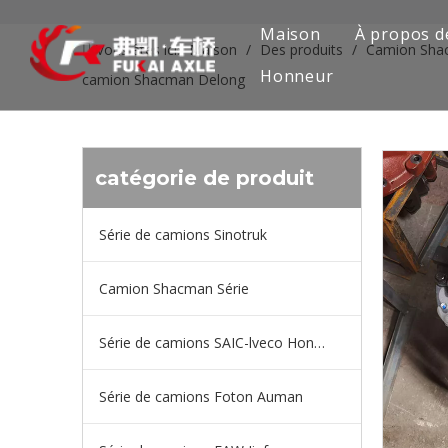
Maison
À propos d
Vous êtes ici:
Maison
/
Des produits
/
Camion Sha
Honneur
camion Shacman Delong
catégorie de produit
Série de camions Sinotruk
Camion Shacman Série
Série de camions SAIC-lveco Hongyan
Série de camions Foton Auman