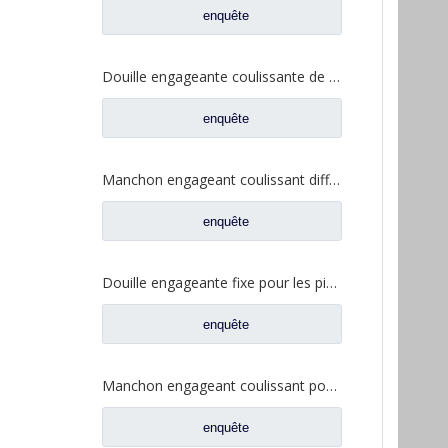
enquête
Douille engageante coulissante de serrure différentielle pour les pièces de rechange 2SBF0053M0-1 de camion de Ford
enquête
Manchon engageant coulissant différentiel pour les pièces de rechange 2SBF0051M0-9 de camion de Ford d'axe de Fuwa 470
enquête
Douille engageante fixe pour les pièces de rechange 2SBF0050M0-8 de camion de Ford d'axe de Fuwa 470
enquête
Manchon engageant coulissant pour les pièces de rechange BF0047M0-4 de camion de Ford d'axe de Fuwa 330
enquête