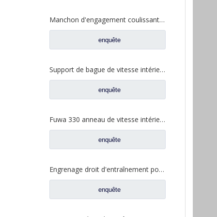
Manchon d'engagement coulissant inter-essieux pour pièces de rechange de camion à essieux Fuwa 330 BF0044M0-1
enquête
Support de bague de vitesse intérieure Fuwa 330 pour pièces de rechange de camion Fuwa 330 essieu Ford FC0040M0-8
enquête
Fuwa 330 anneau de vitesse intérieur pour Ford camion Fuwa essieu camion pièces de rechange CJ0040M0-2
enquête
Engrenage droit d'entraînement pour pièces de rechange de camion à essieu Fuwa CD0300A0-3
enquête