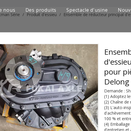
e nous
Des produits
Spectacle d'usine
Nouv
cman Série
/
Produit d'essieu
/
Ensemble de réducteur principal d'
Série de camions Sinotruk
Camion Shacman Série
Série de camions SAIC-lveco Hongyan
Ensembl
d'essie
Série de camions Foton Auman
pour p
Série de camions FAW Jiefang
Delon
Série de camions Dongfeng
Demande : S
(1) Adoptez l
Série de camions européens et japonais
(2) Chaîne de 
(3) L'auto-insp
d'achèvement d
Pièces de rechange de machines d'ingénierie
100 % et entr
(4) Emballage
D'autres séries de camions
d'entretien et 