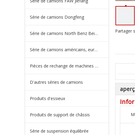
Série de camions FAW Jiefang
Série de camions Dongfeng
Partager s
Série de camions North Benz Beiben
Série de camions américains, européens et japonais
Pièces de rechange de machines d'ingénierie de camion minier
D'autres séries de camions
aperç
Produits d'essieux
Infor
M
Produits de support de châssis
Série de suspension équilibrée