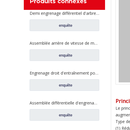
Produits connexes
Demi engrenage différentiel d'arbre pour les pièces de rechange 2SCE0001M0-4 de camion de Ford
enquête
Assemblée arrière de vitesse de moitié d'arbre renforcée pour les pièces de rechange CE0401A0-6 de camion de Ford
enquête
Engrenage droit d'entraînement pour pièces de rechange de camion Ford 2SCD0040A0-4
enquête
Princ
Assemblée différentielle d'engrenage de demi-arbre arrière pour les pièces de rechange automatiques 2SCE0040M0-5 de camion de Ford
Le prin
augment
enquête
Type de
(1) Rédu