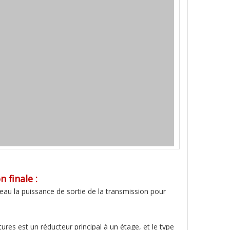
 finale :
eau la puissance de sortie de la transmission pour
itures est un réducteur principal à un étage, et le type