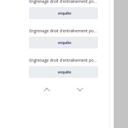
Engrenage droit d'entraînement pour pièces de rechange CD0400A0-4 de camion d'essieu de Fuwa
enquête
Engrenage droit d'entraînement pour pièces de rechange de camion à essieu Fuwa CD0400B0-5
enquête
Engrenage droit d'entraînement pour pièces de camion Fuwa CD0406M0-2
enquête