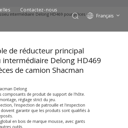
elles
Contactez-nous
essieu intermédiaire Delong HD469 pour pièces de
Français
Português
Pусский
العربية
e de réducteur principal
Español
English
u intermédiaire Delong HD469
ièces de camion Shacman
g
hacman Delong
es composants de produit de support de l'hôte.
montage, réglage strict du jeu.
ection, l'inspection de patrouille et l'inspection
oivent garantir que les produits sont qualifiés à
 de camion minier
eposés.
 global en bois de marque mousse, avec gants
autres outils.