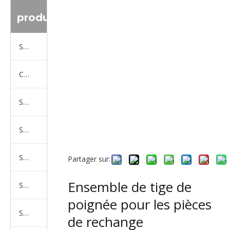
produit
Série de camions Sinotruk
Camion Shacman Série
Série de camions SAIC-lveco Hongyan
Série de camions Foton Auman
Série de camions FAW Jiefang
Partager sur:
Ensemble de tige de
Série de camions Dongfeng
poignée pour les pièces
Série de camions North Benz Beiben
de rechange