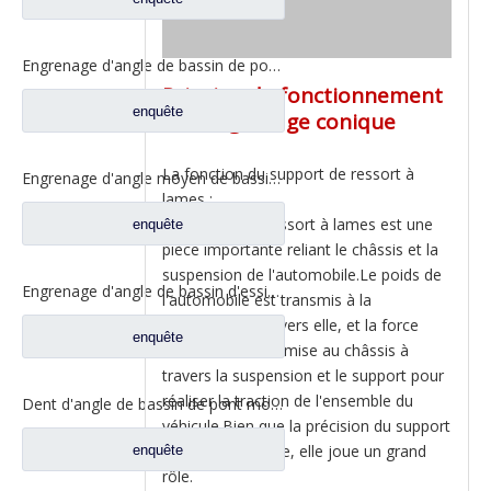
Engrenage d'angle de bassin de pont moyen pour pièces de rechange DZ9112320689 de Shamcan AulongTruck
Principe de fonctionnement
enquête
de l'engrenage conique
La fonction du support de ressort à
Engrenage d'angle moyen de bassin de pont pour les pièces de rechange WG7121320252 de camion de Sinotruk Steyr
lames :
Le support de ressort à lames est une
enquête
pièce importante reliant le châssis et la
suspension de l'automobile.Le poids de
Engrenage d'angle de bassin d'essieu arrière pour pièces de rechange de camion Sinotruk Steyr 199012320177
l'automobile est transmis à la
suspension à travers elle, et la force
enquête
motrice est transmise au châssis à
travers la suspension et le support pour
réaliser la traction de l'ensemble du
Dent d'angle de bassin de pont moyen pour pièces de rechange AZ9981320154 de camion de Sinotruk Howo AC16
véhicule.Bien que la précision du support
ne soit pas élevée, elle joue un grand
enquête
rôle.