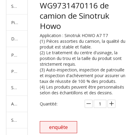
WG9731470116 de
Série de camions américains, européens et japonais
camion de Sinotruk
Pièces de rechange de machines d'ingénierie de camion minier
Howo
Application : Sinotruk HOWO A7 T7
D'autres séries de camions
(1) Pièces assorties du camion, la qualité du
produit est stable et fiable.
(2) Le traitement du centre d'usinage, la
Produits d'essieux
position du trou et la taille du produit sont
strictement requis.
(3) Auto-inspection, inspection de patrouille
Produits de support de châssis
et inspection d'achèvement pour assurer un
taux de réussite de 100 % des produits.
(4) Les produits peuvent être personnalisés
Série de suspension équilibrée
selon des échantillons et des dessins.
Amortisseur Série
Quantité:
Système de direction
enquête