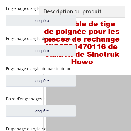
Engrenage d'angle moyen de bassin de pont pour les pièces de rechange 5801845742 de camion de SAIC Hongyan
Description du produit
enquête
Ensemble de tige
de poignée pour les
pièces de rechange
Engrenage d'angle de bassin de pont moyen pour pièces de rechange Shamcan DelongTruck 81.35199.6535
WG9731470116 de
enquête
camion de Sinotruk
Howo
Engrenage d'angle de bassin de pont arrière pour pièces de rechange Shamcan DelongTruck 81.35199.6554
enquête
Paire d'engrenages coniques d'essieu moyen 28/21 pour pièces de rechange de camion FAW Jiefang d'essieu A0E 2502036/037-A0E
enquête
Engrenage d'angle de bassin de pont moyen pour pièces de rechange Shamcan DelongTruck 81.35199.6587