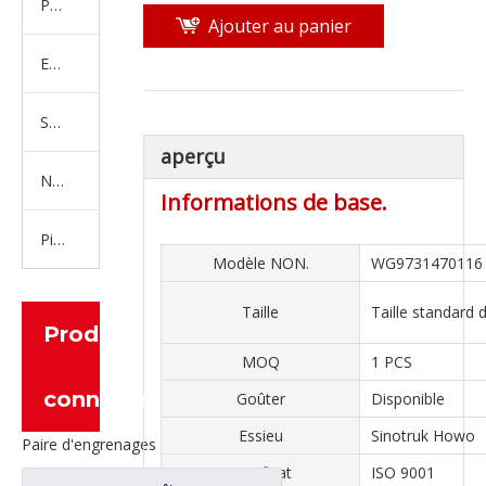
Produits en caoutchouc
Ajouter au panier
Embrayage Série
Série de bras de réglage
aperçu
Nouvelles pièces de camion d'énergie
Informations de base.
Pièces de moteur
Modèle NON.
WG9731470116
Taille
Taille standard
Produits
MOQ
1 PCS
connexes
Goûter
Disponible
Essieu
Sinotruk Howo
Paire d'engrenages coniques à essieu moyen 27/18 pour pièces de rechange de camion Ankai & BENZ Foton Auman HFF2502040/41CK1BZ
Certificat
ISO 9001