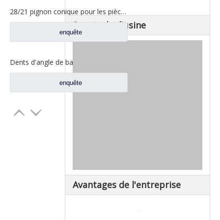
28/21 pignon conique pour les pièces de rechange A3463502939 du nord de camion de Benz Beiben
Spectacle d'usine
enquête
Dents d'angle de bassin d'essieu arrière pour pièces de rechange AZ9981320157 de camion de Sinotruk Howo AC16
enquête
Avantages de l'entreprise