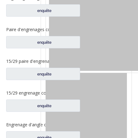
enquête
Paire d'engrenages coniques 18/27 pour pièces de rechange 2502ZHS1827-025/026 de camion de levage en T de l'essieu Dena Dongfeng
enquête
15/29 paire d'engrenages coniques à essieu moyen pour Ankai & Benz essieu Foton Auman nord Benz Beiben camion pièces de rechange A3463535310
enquête
15/29 engrenage conique d'essieu arrière pour Ankai & Benz essieu Foton Auman nord Benz Beiben camion pièces de rechange 24.02.101
enquête
Engrenage d'angle de bassin d'essieu arrière pour pièces de rechange Shamcan AulongTruck 81.35199.6532
enquête