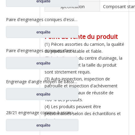
enquête
spécification
Composant sta
Paire d'engrenages coniques d'essieu arrière 21/28 pour pièces de rechange de camion Ankai & BENZ Foton Auman HFF2402038/39CK1BZ
enquête
Point de vente du produit
(1) Pièces assorties du camion, la qualité
Paire d'engrenages coniques d'essieu arrière 18/27 pour pièces de rechange de camion Ankai & BENZ Foton Auman HFF2402040/41CK1BZ
du produit est stable et fiable.
(2) Le traitement du centre d'usinage, la
enquête
position du trou et la taille du produit
sont strictement requis.
(3) Auto-inspection, inspection de
Engrenage d'angle moyen de bassin de pont pour les pièces de rechange 42104456 de camion de SAIC Hongyan
patrouille et inspection d'achèvement
pour assurer un taux de réussite de
enquête
100 % des produits.
(4) Les produits peuvent être
28/21 engrenage conique à essieu moyen pour essieu Ankai essieu Benz Foton Auman pièces de rechange de camion HFF2502038/39CK1BZ
personnalisés selon des échantillons et
des dessins.
enquête