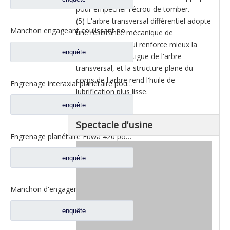
pour empêcher l'écrou de tomber.
(5) L'arbre transversal différentiel adopte
Manchon engageant coulissant pour les pièces de rechange BF0047M0-4 de camion de Ford d'axe de Fuwa 330
une résistance mécanique de
22CrMnMo, ce qui renforce mieux la
enquête
résistance à la fatigue de l'arbre
transversal, et la structure plane du
corps de l'arbre rend l'huile de
Engrenage interaxial planétaire pour pièces d'essieu arrière Fuhua CF0040M0-8
lubrification plus lisse.
enquête
Spectacle d'usine
Engrenage planétaire Fuwa 420 pour pièces de camion Fuwa CF0401M0-9
enquête
Manchon d'engagement coulissant inter-essieux pour pièces de rechange de camion à essieux Fuwa 330 BF0044M0-1
enquête