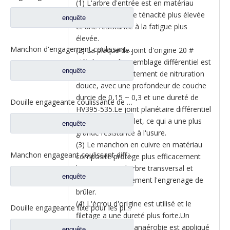
(1) L'arbre d'entrée est en matériau
42Crmo, qui a une ténacité plus élevée
enquête
et une résistance à la fatigue plus
élevée.
Manchon d'engagement coulissant inter-essieux pour pièces de rechange de camion Ford BF0401M0-8
(2) La plaque de joint d'origine 20 #
utilisée pour l'assemblage différentiel est
enquête
soumise à un traitement de nitruration
douce, avec une profondeur de couche
durcie de 0,15 ~ 0,3 et une dureté de
Douille engageante coulissante de serrure différentielle pour les pièces de rechange 2SBF0053M0-1 de camion de Ford
HV395-535.Le joint planétaire différentiel
a un radian complet, ce qui a une plus
enquête
grande résistance à l'usure.
(3) Le manchon en cuivre en matériau
Manchon engageant coulissant différentiel pour les pièces de rechange 2SBF0051M0-9 de camion de Ford d'axe de Fuwa 470
composite protège plus efficacement
l'engrenage et l'arbre transversal et
enquête
empêche efficacement l'engrenage de
brûler.
(4) L'écrou d'origine est utilisé et le
Douille engageante fixe pour les pièces de rechange 2SBF0050M0-8 de camion de Ford d'axe de Fuwa 470
filetage a une dureté plus forte.Un
adhésif frein-filet anaérobie est appliqué
enquête