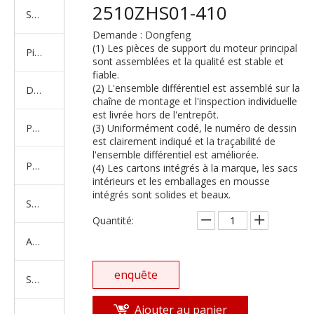
2510ZHS01-410
Série de camions américains, européens et japonais
Demande : Dongfeng
(1) Les pièces de support du moteur principal
Pièces de rechange de machines d'ingénierie de camion minier
sont assemblées et la qualité est stable et
fiable.
(2) L'ensemble différentiel est assemblé sur la
D'autres séries de camions
chaîne de montage et l'inspection individuelle
est livrée hors de l'entrepôt.
Produits d'essieux
(3) Uniformément codé, le numéro de dessin
est clairement indiqué et la traçabilité de
l'ensemble différentiel est améliorée.
Produits de support de châssis
(4) Les cartons intégrés à la marque, les sacs
intérieurs et les emballages en mousse
intégrés sont solides et beaux.
Série de suspension équilibrée
Quantité:
Amortisseur Série
enquête
Système de direction
Ajouter au panier