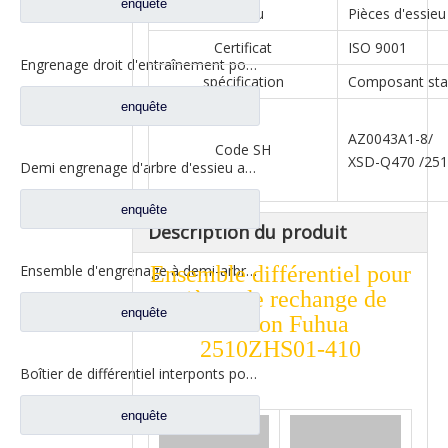
enquête
Essieu
Pièces d'essieu
Certificat
ISO 9001
Engrenage droit d'entraînement pour pièces de camion Fuwa CD0406M0-2
spécification
Composant sta
enquête
AZ0043A1-8/
Code SH
XSD-Q470 /25
Demi engrenage d'arbre d'essieu arrière pour pièces de rechange de camion Ford CE0402M0-9
enquête
Description du produit
Ensemble différentiel pour
Ensemble d'engrenage à demi-arbre arrière pour pièces de rechange de camion Ford CD0041A0-6
pièces de rechange de
enquête
camion Fuhua
2510ZHS01-410
Boîtier de différentiel interponts pour pièces de camion Fuwa AY0412M0-8
enquête