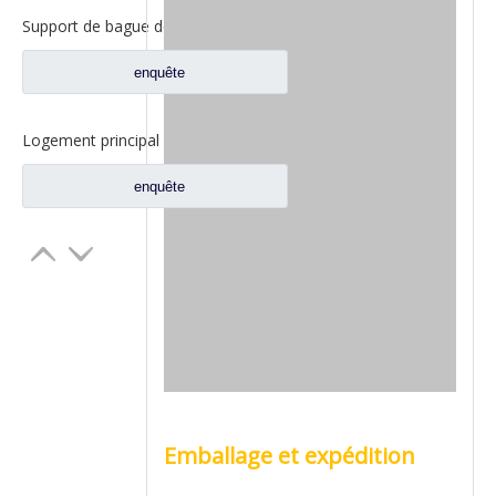
Support de bague de vitesse intérieure Fuwa 330 pour pièces de rechange de camion Fuwa 330 essieu Ford FC0040M0-8
enquête
Logement principal de réducteur pour pour les pièces de rechange 2SBA0001A0-7 de camion de Ford d'axe de Fuwa
enquête
Emballage et expédition