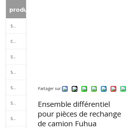
produit
Série de camions Sinotruk
Camion Shacman Série
Série de camions SAIC-lveco Hongyan
Série de camions Foton Auman
Série de camions FAW Jiefang
Partager sur:
Ensemble différentiel
Série de camions Dongfeng
pour pièces de rechange
Série de camions North Benz Beiben
de camion Fuhua