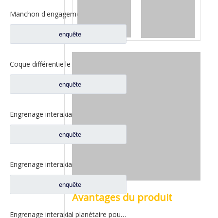
Manchon d'engagement fixe pour pièces de rechange de camion Ford 2SBF0052M0-0
enquête
Coque différentielle entre les essieux pour pièces de camion Fuwa AZ0042M0-8
enquête
Engrenage interaxial planétaire pour pièces de camion Fuwa CF0001M0-5
enquête
Engrenage interaxial planétaire différentiel inter-essieux pour pièces de camion Fuwa CF0402M0-0
enquête
Avantages du produit
Engrenage interaxial planétaire pour pièces de camion Fuwa 2SCF0040M0-8