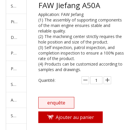
FAW Jiefang A50A
Série de camions américains, européens et japonais
Application: FAW Jiefang
(1) The assembly of supporting components
Pièces de rechange de machines d'ingénierie de camion minier
of the main engine ensures stable and
reliable quality.
(2) The machining center strictly requires the
D'autres séries de camions
hole position and size of the product.
(3) Self inspection, patrol inspection, and
Produits d'essieux
completion inspection to ensure a 100% pass
rate of the product.
(4) Products can be customized according to
Produits de support de châssis
samples and drawings.
Quantité:
Série de suspension équilibrée
Amortisseur Série
enquête
Système de direction
Ajouter au panier