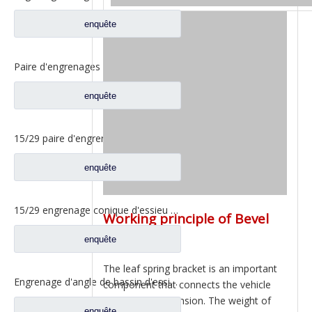
enquête
Paire d'engrenages coniques 18/27 pour pièces de rechange 2502ZHS1827-025/026 de camion de levage en T de l'essieu Dena Dongfeng
enquête
15/29 paire d'engrenages coniques à essieu moyen pour Ankai & Benz essieu Foton Auman nord Benz Beiben camion pièces de rechange A3463535310
enquête
15/29 engrenage conique d'essieu arrière pour Ankai & Benz essieu Foton Auman nord Benz Beiben camion pièces de rechange 24.02.101
Working principle of Bevel
Gear
enquête
The leaf spring bracket is an important
Engrenage d'angle de bassin d'essieu arrière pour pièces de rechange Shamcan AulongTruck 81.35199.6532
component that connects the vehicle
frame and suspension. The weight of
enquête