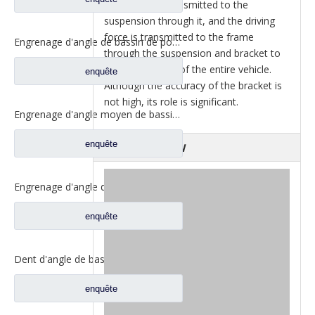
the vehicle is transmitted to the
suspension through it, and the driving
force is transmitted to the frame
Engrenage d'angle de bassin de pont moyen pour pièces de rechange DZ9112320689 de Shamcan AulongTruck
through the suspension and bracket to
achieve traction of the entire vehicle.
enquête
Although the accuracy of the bracket is
not high, its role is significant.
Engrenage d'angle moyen de bassin de pont pour les pièces de rechange WG7121320252 de camion de Sinotruk Steyr
enquête
Factory Show
Engrenage d'angle de bassin d'essieu arrière pour pièces de rechange de camion Sinotruk Steyr 199012320177
enquête
Dent d'angle de bassin de pont moyen pour pièces de rechange AZ9981320154 de camion de Sinotruk Howo AC16
enquête