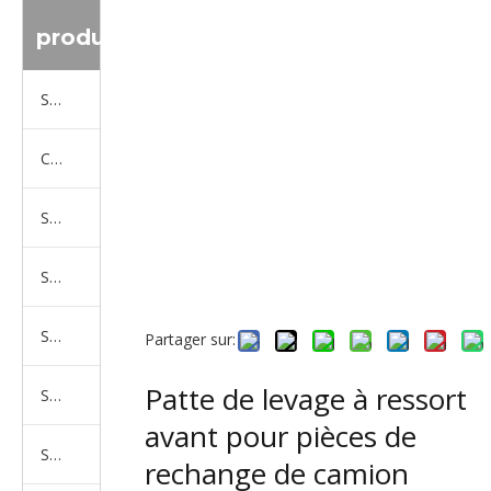
produit
Série de camions Sinotruk
Camion Shacman Série
Série de camions SAIC-lveco Hongyan
Série de camions Foton Auman
Série de camions FAW Jiefang
Partager sur:
Patte de levage à ressort
Série de camions Dongfeng
avant pour pièces de
Série de camions North Benz Beiben
rechange de camion