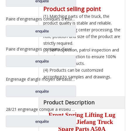
enquête
Product selling point
(1) Matching parts of the truck, the
Paire d'engrenages coniques d'essieu arrière 21/28 pour pièces de rechange de camion Ankai & BENZ Foton Auman HFF2402038/39CK1BZ
product quality is stable and reliable.
(2) The machining center processing, the
enquête
hole position and size of the product are
strictly required.
Paire d'engrenages coniques d'essieu arrière 18/27 pour pièces de rechange de camion Ankai & BENZ Foton Auman HFF2402040/41CK1BZ
(3) Self inspection, patrol inspection and
completion inspection to ensure 100%
enquête
pass rate of products.
(4) Products can be customized
according to samples and drawings.
Engrenage d'angle moyen de bassin de pont pour les pièces de rechange 42104456 de camion de SAIC Hongyan
enquête
Product Description
28/21 engrenage conique à essieu moyen pour essieu Ankai essieu Benz Foton Auman pièces de rechange de camion HFF2502038/39CK1BZ
Front Spring Lifting Lug
For FAW Jiefang Truck
enquête
Spare Parts A50A