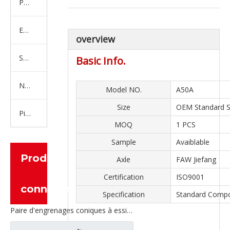
Produits en caoutchouc
Embrayage Série
overview
Série de bras de réglage
Basic Info.
Nouvelles pièces de camion d'énergie
Model NO.
A50A
Size
OEM Standard S
Pièces de moteur
MOQ
1 PCS
Sample
Avaiblable
Produits
Axle
FAW Jiefang
Certification
ISO9001
connexes
Specification
Standard Comp
Paire d'engrenages coniques à essieu moyen 27/18 pour pièces de rechange de camion Ankai & BENZ Foton Auman HFF2502040/41CK1BZ