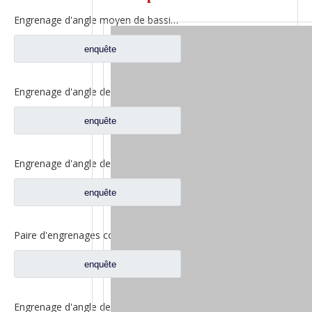
Engrenage d'angle moyen de bassin de pont pour les pièces de rechange 5801845742 de camion de SAIC Hongyan
enquête
Engrenage d'angle de bassin de pont moyen pour pièces de rechange Shamcan DelongTruck 81.35199.6535
enquête
Engrenage d'angle de bassin de pont arrière pour pièces de rechange Shamcan DelongTruck 81.35199.6554
enquête
Paire d'engrenages coniques d'essieu moyen 28/21 pour pièces de rechange de camion FAW Jiefang d'essieu A0E 2502036/037-A0E
enquête
Engrenage d'angle de bassin de pont moyen pour pièces de rechange Shamcan DelongTruck 81.35199.6587