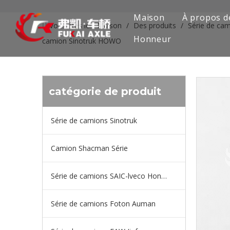
Maison
À propos d
Vous êtes ici:
Maison
/
Des produits
/
Série de cam
Honneur
camion Sinotruk HOWO
catégorie de produit
Série de camions Sinotruk
Camion Shacman Série
Série de camions SAIC-lveco Hongyan
Série de camions Foton Auman