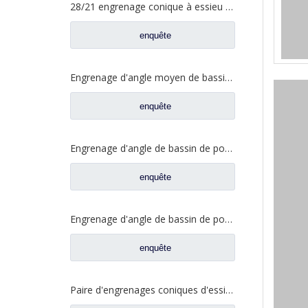
28/21 engrenage conique à essieu moyen pour essieu Ankai essieu Benz Foton Auman pièces de rechange de camion HFF2502038/39CK1BZ
enquête
Engrenage d'angle moyen de bassin de pont pour les pièces de rechange 5801845742 de camion de SAIC Hongyan
enquête
Engrenage d'angle de bassin de pont moyen pour pièces de rechange Shamcan DelongTruck 81.35199.6535
enquête
Engrenage d'angle de bassin de pont arrière pour pièces de rechange Shamcan DelongTruck 81.35199.6554
enquête
Paire d'engrenages coniques d'essieu moyen 28/21 pour pièces de rechange de camion FAW Jiefang d'essieu A0E 2502036/037-A0E