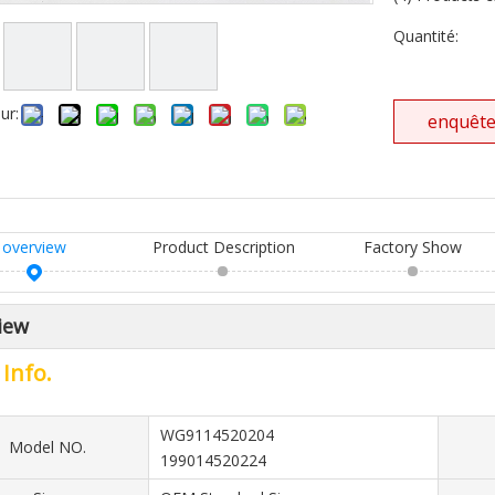
Quantité:
ur:
enquêt
overview
Product Description
Factory Show
iew
 Info.
WG9114520204
Model NO.
199014520224