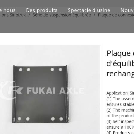
e nous
Des produits
Spectacle d'usine
Nouv
ions Sinotruk
/
Série de suspension équilibrée
/
Plaque de connexio
Série de camions Sinotruk
Camion Shacman Série
Série de camions SAIC-lveco Hongyan
Plaque 
d'équil
Série de camions Foton Auman
rechan
Série de camions FAW Jiefang
Série de camions Dongfeng
Application: 
(1) The assem
Série de camions européens et japonais
ensures stable
(2) The machin
of the product
Pièces de rechange de machines d'ingénierie
(3) Self inspe
ensure a 100%
D'autres séries de camions
(4) Products 