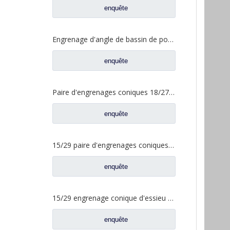
enquête
Engrenage d'angle de bassin de pont moyen pour pièces de rechange Shamcan DelongTruck 81.35199.6587
enquête
Paire d'engrenages coniques 18/27 pour pièces de rechange 2502ZHS1827-025/026 de camion de levage en T de l'essieu Dena Dongfeng
enquête
15/29 paire d'engrenages coniques à essieu moyen pour Ankai & Benz essieu Foton Auman nord Benz Beiben camion pièces de rechange A3463535310
enquête
15/29 engrenage conique d'essieu arrière pour Ankai & Benz essieu Foton Auman nord Benz Beiben camion pièces de rechange 24.02.101
enquête