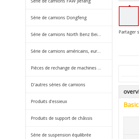
Série de camions FAW Jiefang
Série de camions Dongfeng
Partager s
Série de camions North Benz Beiben
Série de camions américains, européens et japonais
Pièces de rechange de machines d'ingénierie de camion minier
D'autres séries de camions
overv
Produits d'essieux
Basic
Produits de support de châssis
Série de suspension équilibrée