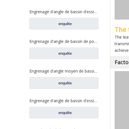
Engrenage d'angle de bassin d'essieu arrière pour pièces de rechange Shamcan AulongTruck 81.35199.6532
enquête
The 
The lea
Engrenage d'angle de bassin de pont moyen pour pièces de rechange DZ9112320689 de Shamcan AulongTruck
transmi
achieve 
enquête
Facto
Engrenage d'angle moyen de bassin de pont pour les pièces de rechange WG7121320252 de camion de Sinotruk Steyr
enquête
Engrenage d'angle de bassin d'essieu arrière pour pièces de rechange de camion Sinotruk Steyr 199012320177
enquête