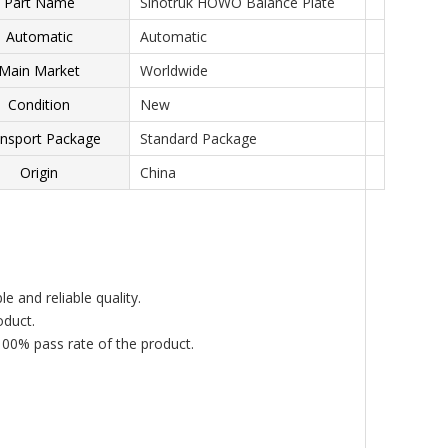
Part Name
Sinotruk HOWO Balance Plate
Automatic
Automatic
Main Market
Worldwide
Condition
New
nsport Package
Standard Package
Origin
China
 and reliable quality.
oduct.
 100% pass rate of the product.