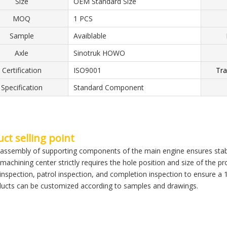
Size
OEM Standard Size
MOQ
1 PCS
Sample
Avaiblable
Axle
Sinotruk HOWO
Certification
ISO9001
Tra
Specification
Standard Component
ct selling point
 assembly of supporting components of the main engine ensures stable
 machining center strictly requires the hole position and size of the pr
f inspection, patrol inspection, and completion inspection to ensure a
ducts can be customized according to samples and drawings.