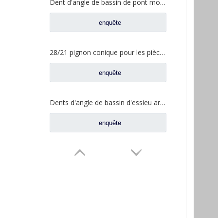
Dent d'angle de bassin de pont moyen pour pièces de rechange AZ9981320154 de camion de Sinotruk Howo AC16
enquête
28/21 pignon conique pour les pièces de rechange A3463502939 du nord de camion de Benz Beiben
enquête
Dents d'angle de bassin d'essieu arrière pour pièces de rechange AZ9981320157 de camion de Sinotruk Howo AC16
enquête