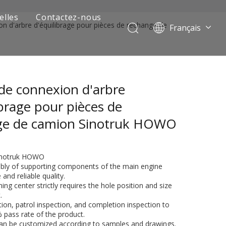
elles
Contactez-nous
n d'arbre d'équilibrage pour pièces de rechange de
Français
Português
Pусский
العربية
de connexion d'arbre
Español
English
ibrage pour pièces de
ge de camion Sinotruk HOWO
Sinotruk HOWO
bly of supporting components of the main engine
 and reliable quality.
ing center strictly requires the hole position and size
.
 de camion minier
ction, patrol inspection, and completion inspection to
 pass rate of the product.
can be customized according to samples and drawings.