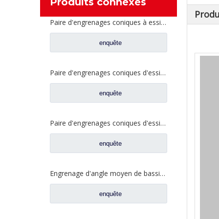
Produits connexes
Produ
Paire d'engrenages coniques à essieu moyen 27/18 pour pièces de rechange de camion Ankai & BENZ Foton Auman HFF2502040/41CK1BZ
enquête
Paire d'engrenages coniques d'essieu arrière 21/28 pour pièces de rechange de camion Ankai & BENZ Foton Auman HFF2402038/39CK1BZ
enquête
Paire d'engrenages coniques d'essieu arrière 18/27 pour pièces de rechange de camion Ankai & BENZ Foton Auman HFF2402040/41CK1BZ
enquête
Engrenage d'angle moyen de bassin de pont pour les pièces de rechange 42104456 de camion de SAIC Hongyan
enquête