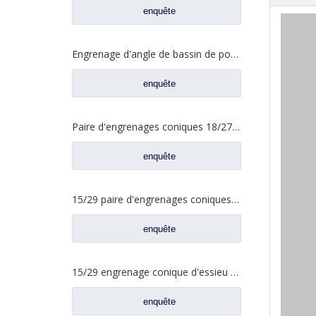
enquête
Engrenage d'angle de bassin de pont moyen pour pièces de rechange Shamcan DelongTruck 81.35199.6587
enquête
Paire d'engrenages coniques 18/27 pour pièces de rechange 2502ZHS1827-025/026 de camion de levage en T de l'essieu Dena Dongfeng
enquête
15/29 paire d'engrenages coniques à essieu moyen pour Ankai & Benz essieu Foton Auman nord Benz Beiben camion pièces de rechange A3463535310
enquête
15/29 engrenage conique d'essieu arrière pour Ankai & Benz essieu Foton Auman nord Benz Beiben camion pièces de rechange 24.02.101
enquête