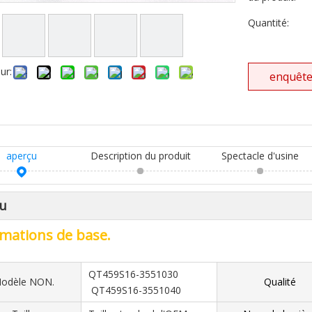
Quantité:
ur:
enquêt
aperçu
Description du produit
Spectacle d'usine
u
mations de base.
QT459S16-3551030
odèle NON.
Qualité
QT459S16-3551040