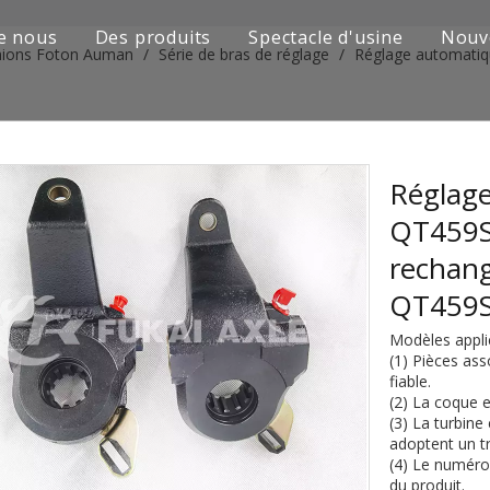
e nous
Des produits
Spectacle d'usine
Nouv
mions Foton Auman
/
Série de bras de réglage
/
Réglage automatiq
Série de camions Sinotruk
Camion Shacman Série
Série de camions SAIC-lveco Hongyan
Réglage
QT459S
Série de camions Foton Auman
rechan
Série de camions FAW Jiefang
QT459
Série de camions Dongfeng
Modèles appl
(1) Pièces ass
Série de camions européens et japonais
fiable.
(2) La coque e
(3) La turbine
Pièces de rechange de machines d'ingénierie
adoptent un t
(4) Le numéro e
D'autres séries de camions
du produit.