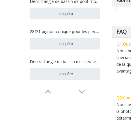
Avant
Dent d'angle de bassin de pont moyen pour pièces de rechange AZ9981320154 de camion de Sinotruk Howo AC16
enquête
FAQ
28/21 pignon conique pour les pièces de rechange A3463502939 du nord de camion de Benz Beiben
Q1.Quel
enquête
Nous pr
spéciau
Dents d'angle de bassin d'essieu arrière pour pièces de rechange AZ9981320157 de camion de Sinotruk Howo AC16
de la qu
avantag
enquête
Q2.Comm
Nous av
la phot
détermi