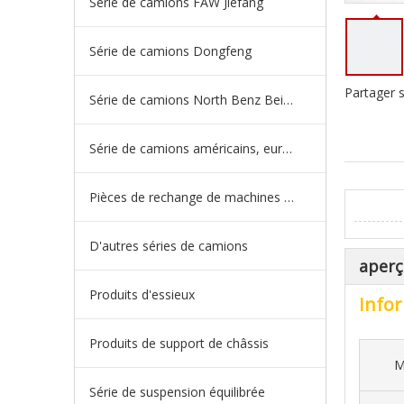
Série de camions FAW Jiefang
Série de camions Dongfeng
Partager s
Série de camions North Benz Beiben
Série de camions américains, européens et japonais
Pièces de rechange de machines d'ingénierie de camion minier
D'autres séries de camions
aperç
Produits d'essieux
Infor
Produits de support de châssis
M
Série de suspension équilibrée