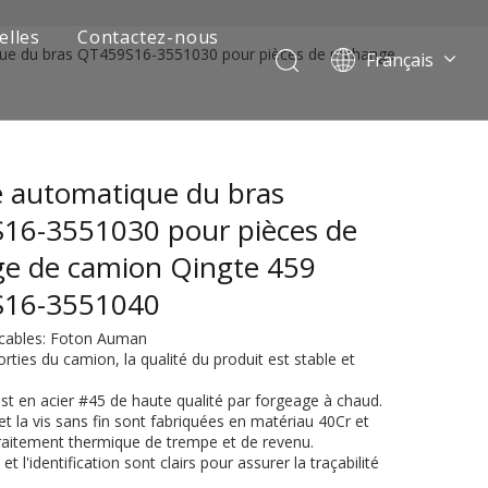
elles
Contactez-nous
ue du bras QT459S16-3551030 pour pièces de rechange
Français
Português
Pусский
العربية
 automatique du bras
Español
English
16-3551030 pour pièces de
ge de camion Qingte 459
S16-3551040
icables: Foton Auman
orties du camion, la qualité du produit est stable et
st en acier #45 de haute qualité par forgeage à chaud.
 et la vis sans fin sont fabriquées en matériau 40Cr et
 de camion minier
raitement thermique de trempe et de revenu.
t l'identification sont clairs pour assurer la traçabilité