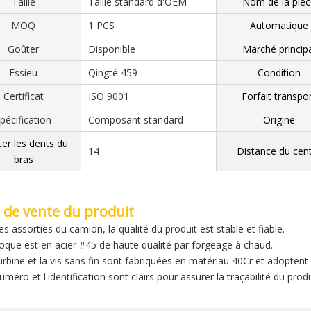
Taille
Taille standard d'OEM
Nom de la pièc
MOQ
1 PCS
Automatique
Goûter
Disponible
Marché principa
Essieu
Qingté 459
Condition
Certificat
ISO 9001
Forfait transpo
pécification
Composant standard
Origine
ter les dents du
14
Distance du cen
bras
 de vente du produit
es assorties du camion, la qualité du produit est stable et fiable.
coque est en acier #45 de haute qualité par forgeage à chaud.
turbine et la vis sans fin sont fabriquées en matériau 40Cr et adopte
uméro et l'identification sont clairs pour assurer la traçabilité du produ