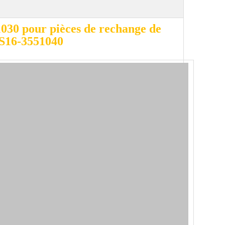
30 pour pièces de rechange de
S16-3551040