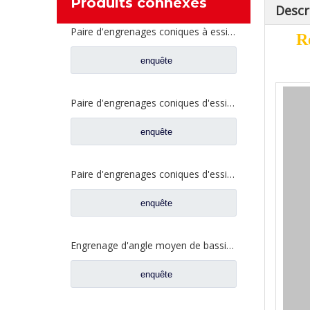
Produits connexes
Descr
Paire d'engrenages coniques à essieu moyen 27/18 pour pièces de rechange de camion Ankai & BENZ Foton Auman HFF2502040/41CK1BZ
R
enquête
Paire d'engrenages coniques d'essieu arrière 21/28 pour pièces de rechange de camion Ankai & BENZ Foton Auman HFF2402038/39CK1BZ
enquête
Paire d'engrenages coniques d'essieu arrière 18/27 pour pièces de rechange de camion Ankai & BENZ Foton Auman HFF2402040/41CK1BZ
enquête
Engrenage d'angle moyen de bassin de pont pour les pièces de rechange 42104456 de camion de SAIC Hongyan
enquête