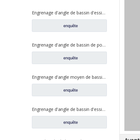
Engrenage d'angle de bassin d'essieu arrière pour pièces de rechange Shamcan AulongTruck 81.35199.6532
enquête
Engrenage d'angle de bassin de pont moyen pour pièces de rechange DZ9112320689 de Shamcan AulongTruck
enquête
Engrenage d'angle moyen de bassin de pont pour les pièces de rechange WG7121320252 de camion de Sinotruk Steyr
enquête
Engrenage d'angle de bassin d'essieu arrière pour pièces de rechange de camion Sinotruk Steyr 199012320177
enquête