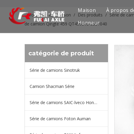
Maison
À propos d
Vous êtes ici:
Maison
/
Des produits
/
Série de ca
Honneur
de camion Qingte 459 QT459S16-3551040
catégorie de produit
Série de camions Sinotruk
Camion Shacman Série
Série de camions SAIC-lveco Hongyan
Série de camions Foton Auman