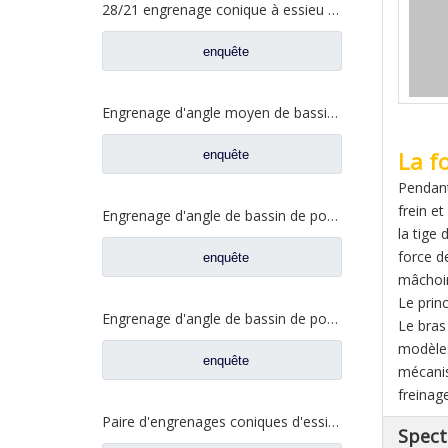
28/21 engrenage conique à essieu moyen pour essieu Ankai essieu Benz Foton Auman pièces de rechange de camion HFF2502038/39CK1BZ
enquête
Engrenage d'angle moyen de bassin de pont pour les pièces de rechange 5801845742 de camion de SAIC Hongyan
La f
enquête
Pendant
frein e
Engrenage d'angle de bassin de pont moyen pour pièces de rechange Shamcan DelongTruck 81.35199.6535
la tige
force d
enquête
mâchoire
Le prin
Engrenage d'angle de bassin de pont arrière pour pièces de rechange Shamcan DelongTruck 81.35199.6554
Le bras
modèles 
enquête
mécanis
freinag
Paire d'engrenages coniques d'essieu moyen 28/21 pour pièces de rechange de camion FAW Jiefang d'essieu A0E 2502036/037-A0E
Spect