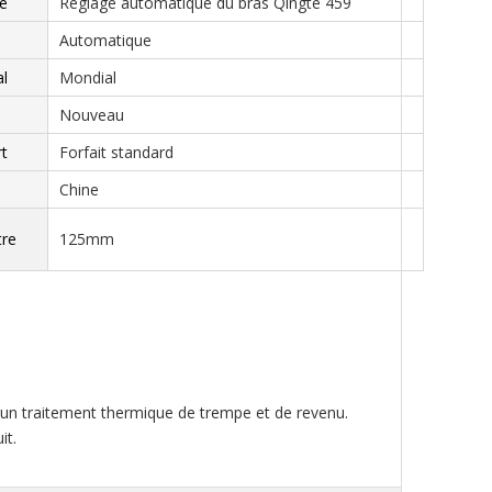
e
Réglage automatique du bras Qingte 459
Automatique
l
Mondial
Nouveau
rt
Forfait standard
Chine
tre
125mm
nt un traitement thermique de trempe et de revenu.
it.