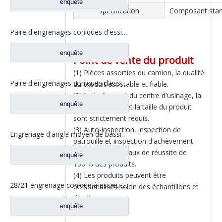
enquête
spécification
Composant sta
Paire d'engrenages coniques d'essieu arrière 21/28 pour pièces de rechange de camion Ankai & BENZ Foton Auman HFF2402038/39CK1BZ
enquête
Point de vente du produit
(1) Pièces assorties du camion, la qualité
Paire d'engrenages coniques d'essieu arrière 18/27 pour pièces de rechange de camion Ankai & BENZ Foton Auman HFF2402040/41CK1BZ
du produit est stable et fiable.
(2) Le traitement du centre d'usinage, la
enquête
position du trou et la taille du produit
sont strictement requis.
(3) Auto-inspection, inspection de
Engrenage d'angle moyen de bassin de pont pour les pièces de rechange 42104456 de camion de SAIC Hongyan
patrouille et inspection d'achèvement
pour assurer un taux de réussite de
enquête
100 % des produits.
(4) Les produits peuvent être
28/21 engrenage conique à essieu moyen pour essieu Ankai essieu Benz Foton Auman pièces de rechange de camion HFF2502038/39CK1BZ
personnalisés selon des échantillons et
des dessins.
enquête