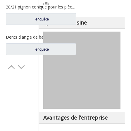
rôle.
28/21 pignon conique pour les pièces de rechange A3463502939 du nord de camion de Benz Beiben
enquête
Spectacle d'usine
Dents d'angle de bassin d'essieu arrière pour pièces de rechange AZ9981320157 de camion de Sinotruk Howo AC16
enquête
Avantages de l'entreprise