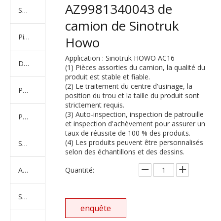
AZ9981340043 de
Série de camions américains, européens et japonais
camion de Sinotruk
Pièces de rechange de machines d'ingénierie de camion minier
Howo
Application : Sinotruk HOWO AC16
D'autres séries de camions
(1) Pièces assorties du camion, la qualité du
produit est stable et fiable.
(2) Le traitement du centre d'usinage, la
Produits d'essieux
position du trou et la taille du produit sont
strictement requis.
(3) Auto-inspection, inspection de patrouille
Produits de support de châssis
et inspection d'achèvement pour assurer un
taux de réussite de 100 % des produits.
(4) Les produits peuvent être personnalisés
Série de suspension équilibrée
selon des échantillons et des dessins.
Amortisseur Série
Quantité:
Système de direction
enquête