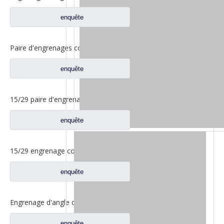
enquête
Paire d'engrenages coniques 18/27 pour pièces de rechange 2502ZHS1827-025/026 de camion de levage en T de l'essieu Dena Dongfeng
enquête
15/29 paire d'engrenages coniques à essieu moyen pour Ankai & Benz essieu Foton Auman nord Benz Beiben camion pièces de rechange A3463535310
enquête
15/29 engrenage conique d'essieu arrière pour Ankai & Benz essieu Foton Auman nord Benz Beiben camion pièces de rechange 24.02.101
enquête
Engrenage d'angle de bassin d'essieu arrière pour pièces de rechange Shamcan AulongTruck 81.35199.6532
enquête