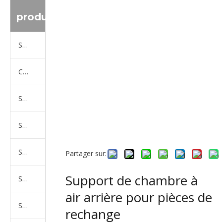
produit
Série de camions Sinotruk
Camion Shacman Série
Série de camions SAIC-lveco Hongyan
Série de camions Foton Auman
Série de camions FAW Jiefang
Partager sur:
Support de chambre à
Série de camions Dongfeng
air arrière pour pièces de
Série de camions North Benz Beiben
rechange