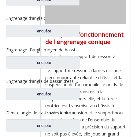
Engrenage d'angle de bassin de pont moyen pour pièces de rechange DZ9112320689 de Shamcan AulongTruck
enquête
Principe de fonctionnement
de l'engrenage conique
Engrenage d'angle moyen de bassin de pont pour les pièces de rechange WG7121320252 de camion de Sinotruk Steyr
La fonction du support de ressort à
enquête
lames :
Le support de ressort à lames est une
pièce importante reliant le châssis et la
Engrenage d'angle de bassin d'essieu arrière pour pièces de rechange de camion Sinotruk Steyr 199012320177
suspension de l'automobile.Le poids de
l'automobile est transmis à la
enquête
suspension à travers elle, et la force
motrice est transmise au châssis à
travers la suspension et le support pour
Dent d'angle de bassin de pont moyen pour pièces de rechange AZ9981320154 de camion de Sinotruk Howo AC16
réaliser la traction de l'ensemble du
enquête
véhicule.Bien que la précision du support
ne soit pas élevée, elle joue un grand