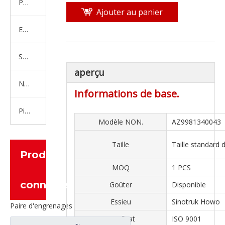
Produits en caoutchouc
Ajouter au panier
Embrayage Série
Série de bras de réglage
aperçu
Nouvelles pièces de camion d'énergie
Informations de base.
Pièces de moteur
Modèle NON.
AZ9981340043
Taille
Taille standard
Produits
MOQ
1 PCS
connexes
Goûter
Disponible
Essieu
Sinotruk Howo
Paire d'engrenages coniques à essieu moyen 27/18 pour pièces de rechange de camion Ankai & BENZ Foton Auman HFF2502040/41CK1BZ
Certificat
ISO 9001