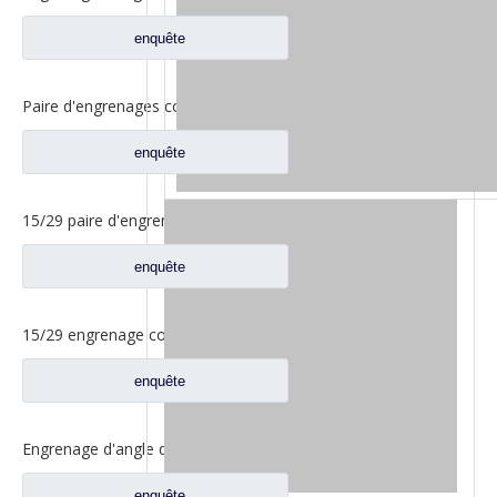
enquête
Paire d'engrenages coniques 18/27 pour pièces de rechange 2502ZHS1827-025/026 de camion de levage en T de l'essieu Dena Dongfeng
enquête
15/29 paire d'engrenages coniques à essieu moyen pour Ankai & Benz essieu Foton Auman nord Benz Beiben camion pièces de rechange A3463535310
enquête
15/29 engrenage conique d'essieu arrière pour Ankai & Benz essieu Foton Auman nord Benz Beiben camion pièces de rechange 24.02.101
enquête
Engrenage d'angle de bassin d'essieu arrière pour pièces de rechange Shamcan AulongTruck 81.35199.6532
enquête