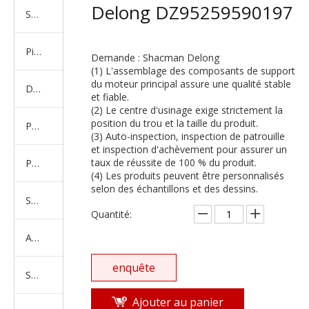
Delong DZ95259590197
Série de camions américains, européens et japonais
Pièces de rechange de machines d'ingénierie de camion minier
Demande : Shacman Delong
(1) L'assemblage des composants de support
du moteur principal assure une qualité stable
D'autres séries de camions
et fiable.
(2) Le centre d'usinage exige strictement la
position du trou et la taille du produit.
Produits d'essieux
(3) Auto-inspection, inspection de patrouille
et inspection d'achèvement pour assurer un
taux de réussite de 100 % du produit.
Produits de support de châssis
(4) Les produits peuvent être personnalisés
selon des échantillons et des dessins.
Série de suspension équilibrée
Quantité:
Amortisseur Série
enquête
Système de direction
Ajouter au panier