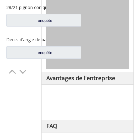
28/21 pignon conique pour les pièces de rechange A3463502939 du nord de camion de Benz Beiben
enquête
Dents d'angle de bassin d'essieu arrière pour pièces de rechange AZ9981320157 de camion de Sinotruk Howo AC16
enquête
Avantages de l'entreprise
FAQ