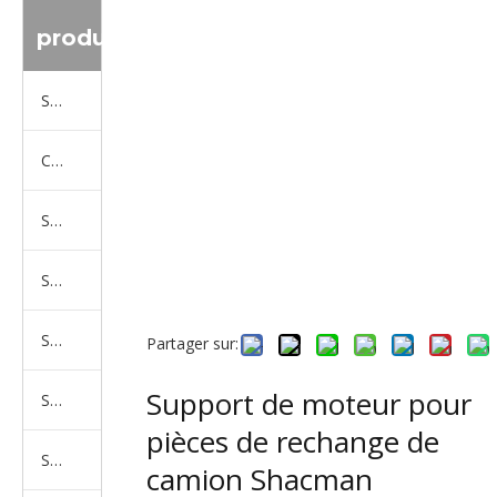
produit
Série de camions Sinotruk
Camion Shacman Série
Série de camions SAIC-lveco Hongyan
Série de camions Foton Auman
Série de camions FAW Jiefang
Partager sur:
Support de moteur pour
Série de camions Dongfeng
pièces de rechange de
Série de camions North Benz Beiben
camion Shacman