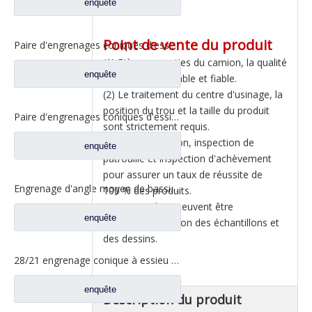
enquête
Point de vente du produit
Paire d'engrenages coniques d'essieu arrière 21/28 pour pièces de rechange de camion Ankai & BENZ Foton Auman HFF2402038/39CK1BZ
(1) Pièces assorties du camion, la qualité
enquête
du produit est stable et fiable.
(2) Le traitement du centre d'usinage, la
position du trou et la taille du produit
Paire d'engrenages coniques d'essieu arrière 18/27 pour pièces de rechange de camion Ankai & BENZ Foton Auman HFF2402040/41CK1BZ
sont strictement requis.
(3) Auto-inspection, inspection de
enquête
patrouille et inspection d'achèvement
pour assurer un taux de réussite de
Engrenage d'angle moyen de bassin de pont pour les pièces de rechange 42104456 de camion de SAIC Hongyan
100 % des produits.
(4) Les produits peuvent être
enquête
personnalisés selon des échantillons et
des dessins.
28/21 engrenage conique à essieu moyen pour essieu Ankai essieu Benz Foton Auman pièces de rechange de camion HFF2502038/39CK1BZ
enquête
Description du produit