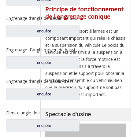
Principe de fonctionnement
de l'engrenage conique
Engrenage d'angle de bassin de pont moyen pour pièces de rechange DZ9112320689 de Shamcan AulongTruck
Le support de ressort à lames est un
enquête
composant important qui relie le châssis
et la suspension du véhicule.Le poids du
Engrenage d'angle moyen de bassin de pont pour les pièces de rechange WG7121320252 de camion de Sinotruk Steyr
véhicule est transmis à la suspension à
travers celle-ci, et la force motrice est
enquête
transmise au châssis à travers la
suspension et le support pour obtenir la
traction de l'ensemble du véhicule.Bien
Engrenage d'angle de bassin d'essieu arrière pour pièces de rechange de camion Sinotruk Steyr 199012320177
que la précision du support ne soit pas
élevée, son rôle est important.
enquête
Dent d'angle de bassin de pont moyen pour pièces de rechange AZ9981320154 de camion de Sinotruk Howo AC16
Spectacle d'usine
enquête