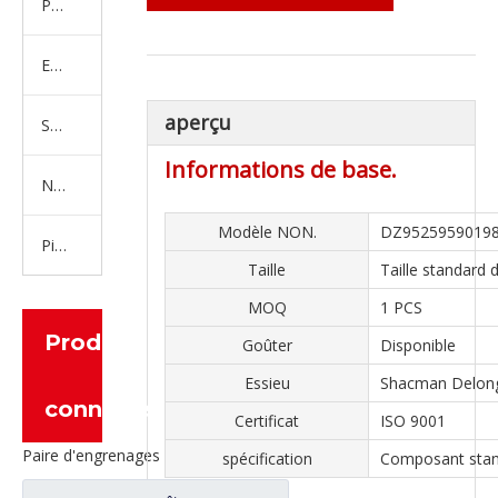
Produits en caoutchouc
Embrayage Série
aperçu
Série de bras de réglage
Informations de base.
Nouvelles pièces de camion d'énergie
Modèle NON.
DZ95259590198
Pièces de moteur
Taille
Taille standard
MOQ
1 PCS
Produits
Goûter
Disponible
Essieu
Shacman Delon
connexes
Certificat
ISO 9001
Paire d'engrenages coniques à essieu moyen 27/18 pour pièces de rechange de camion Ankai & BENZ Foton Auman HFF2502040/41CK1BZ
spécification
Composant sta