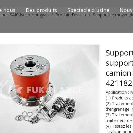
e nous
Des produits
Spectacle d'usine
Nouv
mions SAIC-lveco Hongyan
/
Produit d'essieu
/
Support de moyeu de
Série de camions Sinotruk
Camion Shacman Série
Série de camions SAIC-lveco Hongyan
Support
support
Série de camions Foton Auman
camion 
Série de camions FAW Jiefang
42118
Série de camions Dongfeng
Application : 
(1) Produits a
Série de camions européens et japonais
(2) Traitement
d'engrenage, r
(3) Traitement
Pièces de rechange de machines d'ingénierie
traitement de 
(4) Testez les
D'autres séries de camions
livraison pour