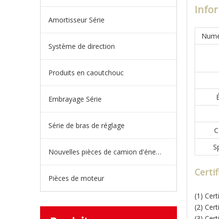
Infor
Amortisseur Série
Numé
Système de direction
Produits en caoutchouc
É
Embrayage Série
Série de bras de réglage
C
S
Nouvelles pièces de camion d'énergie
Certi
Pièces de moteur
(1) Cer
(2) Cer
(3) Cert