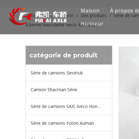
Maison
À propos d
Vous êtes ici:
Maison
/
Des produits
/
Série de ca
Honneur
à benne basculante Iveco 42118227
catégorie de produit
Série de camions Sinotruk
Camion Shacman Série
Série de camions SAIC-lveco Hongyan
Série de camions Foton Auman