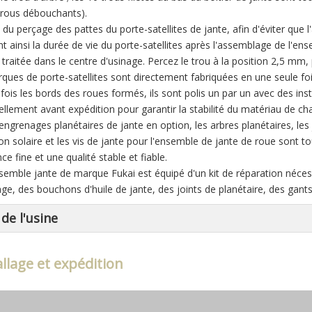
trous débouchants).
 du perçage des pattes du porte-satellites de jante, afin d'éviter que l
nt ainsi la durée de vie du porte-satellites après l'assemblage de l'e
 traitée dans le centre d'usinage. Percez le trou à la position 2,5 mm, 
ques de porte-satellites sont directement fabriquées en une seule foi
 fois les bords des roues formés, ils sont polis un par un avec des i
uellement avant expédition pour garantir la stabilité du matériau de ch
engrenages planétaires de jante en option, les arbres planétaires, les j
on solaire et les vis de jante pour l'ensemble de jante de roue sont t
e fine et une qualité stable et fiable.
nsemble jante de marque Fukai est équipé d'un kit de réparation nécessa
age, des bouchons d'huile de jante, des joints de planétaire, des gants,
de l'usine
lage et expédition