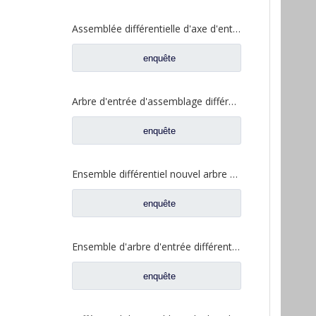
Assemblée différentielle d'axe d'entrée pour des pièces de rechange automatiques de camion de Shacman Delong 81.35100.6599
enquête
Arbre d'entrée d'assemblage différentiel pour Saic Hongyan nouveau KingKan H8B pièces de rechange de camion d'essieu 42119549 5801606629
enquête
Ensemble différentiel nouvel arbre d'entrée pour pièces de rechange de camion à essieu Saic Hongyan H8B 42119549 5801606629
enquête
Ensemble d'arbre d'entrée différentiel pour pièces de rechange automatiques de camion Shacman Delong Shacman Delong HD469-2510011
enquête