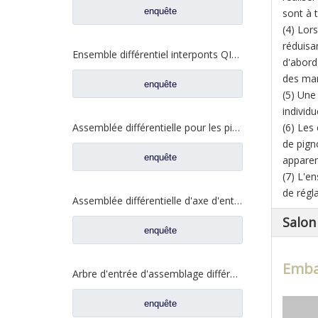
enquête
sont à 
(4) Lors
réduisa
Ensemble différentiel interponts QINGTE pour Prats de rechange de camion Faw Jiefang A0E QT435SH0-2510050
d'abord
des mar
enquête
(5) Une
individ
Assemblée différentielle pour les pièces de rechange automatiques DZ9114320706 de camion de Shacman Aolong
(6) Les 
de pign
enquête
apparenc
(7) L'e
de régl
Assemblée différentielle d'axe d'entrée pour des pièces de rechange automatiques de camion de Shacman Delong 81.35606.0008
Salon 
enquête
Embal
Arbre d'entrée d'assemblage différentiel pour pièces de rechange de camion à essieu Saic Hongyan Genlyon H6A WS2510C201/3 2510-0110
enquête