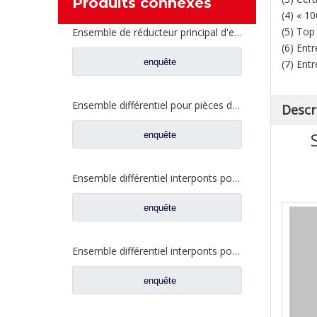
Produits connexes
(4) « 1
(5) Top
Ensemble de réducteur principal d'essieu intermédiaire pour pièces de camion Shacman Delong
(6) Ent
enquête
(7) Ent
Ensemble différentiel pour pièces de rechange de camion Dongfeng 2510ZHS01-410
Descr
enquête
Ensemble différentiel interponts pour Prats de rechange de camion Faw Jiefang A6E 2507057-A6E/A
enquête
Ensemble différentiel interponts pour Prats de rechange de camion Faw Jiefang 2507057-A4C
enquête