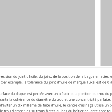
récision du joint d'huile, du joint, de la position de la bague en acier, 
par exemple, la tolérance du joint d'huile de marque Fukai est de 0 à 8
surface du disque est percée avec un alésoir et la position du trou du p
rantir la cohérence du diamètre du trou et une concentricité parfaite.
 d'éviter un dix millième de fuite d'huile, le centre d'usinage utilise u
 le trou d'arbre ; les 10 trous filetés au bas du boîtier de jante sont