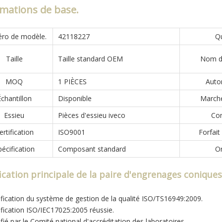
mations de base.
ro de modèle.
42118227
Qu
Taille
Taille standard OEM
Nom de
MOQ
1 PIÈCES
Auto
chantillon
Disponible
Marché
Essieu
Pièces d'essieu iveco
Con
ertification
ISO9001
Forfait
pécification
Composant standard
Or
fication principale de la paire d'engrenages coniques
tification du système de gestion de la qualité ISO/TS16949:2009.
tification ISO/IEC17025:2005 réussie.
ifié par le Comité national d'accréditation des laboratoires.