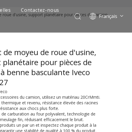
elles
Contactez-nous
 roue d'usine, support planétaire pour pièces de camion
Français
Português
Pусский
العربية
 de moyeu de roue d'usine,
Español
English
 planétaire pour pièces de
à benne basculante Iveco
227
Iveco
ccessoires du camion, utilisez un matériau 20CrMmti.
 thermique et revenu, résistance élevée des racines
ésistance aux chocs plus forte.
 de carburation au four polyvalent, technologie de
 de camion minier
meulage fin, réduisant efficacement le bruit.
 produits un par un et inspectez chaque produit à la
 garantir une stabilité de qualité à 100 % du produit.