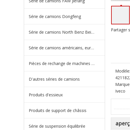
Série de camions FAW Jiefang
Série de camions Dongfeng
Partager s
Série de camions North Benz Beiben
Série de camions américains, européens et japonais
Pièces de rechange de machines d'ingénierie de camion minier
Modèle
421182
D'autres séries de camions
Marque 
Iveco
Produits d'essieux
Produits de support de châssis
aperç
Série de suspension équilibrée