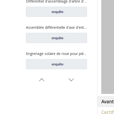
Différentiel d'assemblage d'arbre d'entrée pour pièces de rechange de camion à essieu Hi-Torque Saic Hongyan 2510-0110-5801271495
enquête
Assemblée différentielle d'axe d'entrée pour des pièces de rechange automatiques de camion de Shacman Delong 81.35100.6593
enquête
Engrenage solaire de roue pour pièces de rechange de camion Ford BN0407B0-3
enquête
Avant
Certif