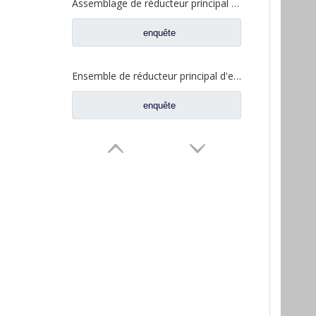
Assemblage de réducteur principal Alxe arrière pour Shacman Delong X3000 nouveau M3000 HDZ425 pièces de rechange de camion DCZ125319326010
enquête
Ensemble de réducteur principal d'essieu intermédiaire pour pièces de camion Shacman Delong
enquête