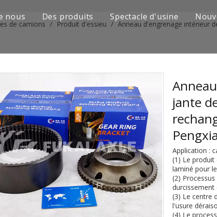
e nous
Des produits
Spectacle d'usine
Nouv
ies de camions
/
Produit d'essieu
/
Anneau d'engrenage intérieur d
Série de camions Sinotruk
Camion Shacman Série
Série de camions SAIC-lveco Hongyan
Anneau 
jante d
Série de camions Foton Auman
rechang
Série de camions FAW Jiefang
Pengxi
Série de camions Dongfeng
Application :
(1) Le produit
Série de camions européens et japonais
laminé pour l
(2) Processus
durcissement 
Pièces de rechange de machines d'ingénierie
(3) Le centre d
l'usure dérais
D'autres séries de camions
(4) Le proces