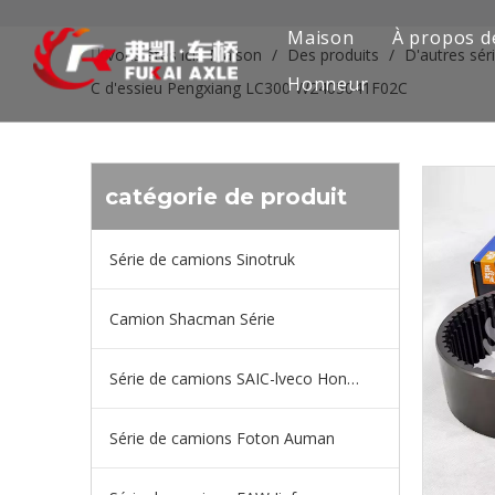
Maison
À propos d
Vous êtes ici:
Maison
/
Des produits
/
D'autres sér
Honneur
C d'essieu Pengxiang LC300 W2405041F02C
catégorie de produit
Série de camions Sinotruk
Camion Shacman Série
Série de camions SAIC-lveco Hongyan
Série de camions Foton Auman