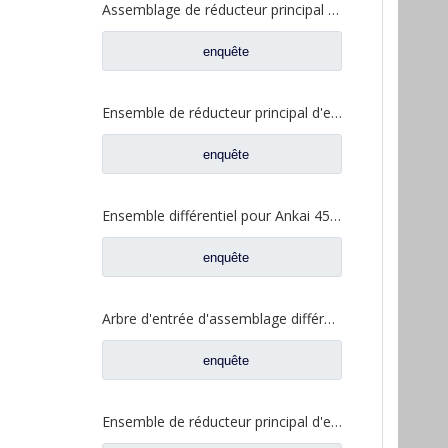
Assemblage de réducteur principal pour essieu Pengxiang Qingdao Jiefang C & C XCMG Dongfeng Liuqi pièces de rechange de camion 2502010A0090J 2502015A00900
enquête
Ensemble de réducteur principal d'essieu intermédiaire pour pièces de rechange de camion Faw Jiefang 2502010AA6E
enquête
Ensemble différentiel pour Ankai 459 essieu Meritor 160 essieu Fangsheng 160 essieu Qingte 458 essieu Foton Auman camion pièces de rechange HFF2510111CK2MC
enquête
Arbre d'entrée d'assemblage différentiel pour pièces de rechange de camion d'essieu Foton Auman Qingte ZL300 ZL300S1-2510300A
enquête
Ensemble de réducteur principal d'essieu arrière Qingte 398 pour pièces de rechange de camion Foton Auman QT440SH1-2402000