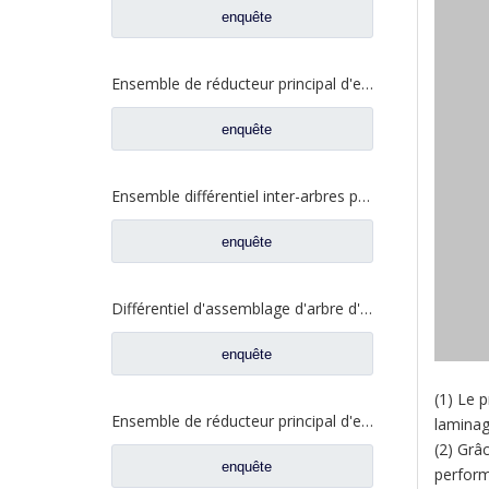
enquête
Ensemble de réducteur principal d'essieu intermédiaire Qingte 398 pour pièces de rechange de camion Foton Auman QT398S0-2502000
enquête
Ensemble différentiel inter-arbres pour pièces de rechange de camion d'essieu Foton Auman Qingte ZL300 ZL300S1-2510300A
enquête
Différentiel d'assemblage d'arbre d'entrée pour Foton Auman Ankai essieu BENZ essieu camion pièces de rechange HFF2510100 CK 1BZ
enquête
(1) Le 
Ensemble de réducteur principal d'essieu arrière Qingte 398 pour pièces de rechange de camion Foton Auman QT398S3-2402000
laminag
(2) Grâ
enquête
perform