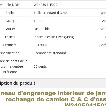
Modèle NON.
W2405041F02C
Taille
Taille standard d'OEM
Nom
MOQ
1 PCS
Au
Goûter
Disponible
Marc
Essieu
Pièces d'essieu Pengxiang
Certificat
ISO 9001
Forf
spécification
Composant standard
re de dents de la
ouronne dentée
56 dents
intérieure
iption du produit
neau d'engrenage intérieur de jan
rechange de camion C & C d'es
W2405041F0