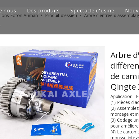
e nous
Des produits
Spectacle d'usine
Nouv
mions Foton Auman
/
Produit d'essieu
/
Arbre d'entrée d'assemblag
Série de camions Sinotruk
A
Camion Shacman Série
Série de camions SAIC-lveco Hongyan
Arbre d
différe
Série de camions Foton Auman
de cam
Série de camions FAW Jiefang
Qingte
Série de camions Dongfeng
Application :
(1) Pièces d'a
Série de camions européens et japonais
(2) Assemblez 
montage et ins
(3) Codage uni
Pièces de rechange de machines d'ingénierie
pour améliorer 
(4) Le carton 
D'autres séries de camions
mousse intégra