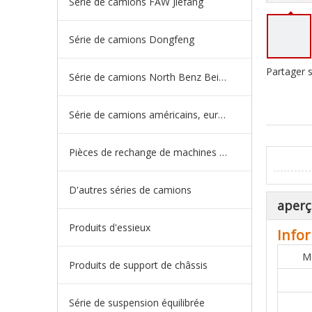
Série de camions FAW Jiefang
Série de camions Dongfeng
Partager s
Série de camions North Benz Beiben
Série de camions américains, européens et japonais
Pièces de rechange de machines d'ingénierie de camion minier
D'autres séries de camions
aperç
Produits d'essieux
Infor
M
Produits de support de châssis
Série de suspension équilibrée