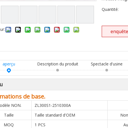
Quantité:
ur:
enquêt
aperçu
Description du produit
Spectacle d'usine
u
mations de base.
odèle NON.
ZL300S1-2510300A
Taille
Taille standard d'OEM
Nom
MOQ
1 PCS
Au