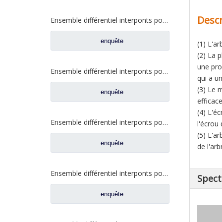
Descr
Ensemble différentiel interponts pour Prats de rechange de camion Faw Jiefang A6E 2507057-A6E/A
enquête
(1) L'a
(2) La 
une pro
Ensemble différentiel interponts pour Prats de rechange de camion Faw Jiefang 2507057-A4C
qui a u
(3) Le 
enquête
efficac
(4) L'éc
Ensemble différentiel interponts pour Prats W2502107D04A de rechange de camion de Faw Jiefang
l'écrou
(5) L'a
enquête
de l'arb
Ensemble différentiel interponts pour Prats de rechange de camion Faw Jiefang 2507055-K5H
Spect
enquête