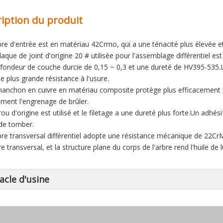
iption du produit
rbre d'entrée est en matériau 42Crmo, qui a une ténacité plus élevée et
plaque de joint d'origine 20 # utilisée pour l'assemblage différentiel e
fondeur de couche durcie de 0,15 ~ 0,3 et une dureté de HV395-535.Le 
ne plus grande résistance à l'usure.
manchon en cuivre en matériau composite protège plus efficacement l
ement l'engrenage de brûler.
rou d'origine est utilisé et le filetage a une dureté plus forte.Un adhé
 de tomber.
rbre transversal différentiel adopte une résistance mécanique de 22Cr
re transversal, et la structure plane du corps de l'arbre rend l'huile de lu
acle d'usine