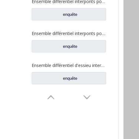
Ensemble différentiel interponts pour Prats de rechange de camion Faw Jiefang A0E 2507055-K5H
enquête
Ensemble différentiel interponts pour Prats de rechange de camion Faw Jiefang A0E 2507057-A6T
enquête
Ensemble différentiel d'essieu intermédiaire pour Prats de rechange de camion Dongfeng 460 2502ZAS01-415-ZC
enquête