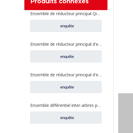
Produits connexes
Ensemble de réducteur principal Qingte 440 pont dans l'essieu pour pièces de rechange de camion Foton Auman QT440SH2-2502000
enquête
Ensemble de réducteur principal d'essieu arrière Qingte 398 pour pièces de rechange de camion Foton Auman QT440SH1-2402000
enquête
Ensemble de réducteur principal d'essieu intermédiaire Qingte 398 pour pièces de rechange de camion Foton Auman QT398S0-2502000
enquête
Ensemble différentiel inter-arbres pour pièces de rechange de camion d'essieu Foton Auman Qingte ZL300 ZL300S1-2510300A
enquête