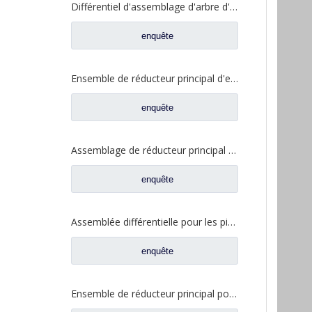
Différentiel d'assemblage d'arbre d'entrée pour Foton Auman Ankai essieu BENZ essieu camion pièces de rechange HFF2510100 CK 1BZ
enquête
Ensemble de réducteur principal d'essieu arrière Qingte 398 pour pièces de rechange de camion Foton Auman QT398S3-2402000
enquête
Assemblage de réducteur principal d'essieu arrière pour pièces de rechange de camion Foton Auman JY2402R782-010-FT2 R2402R782-010FT2A1383
enquête
Assemblée différentielle pour les pièces de rechange QT440SH0-2510050 de camion d'Auman Qingte 440 QT440
enquête
Ensemble de réducteur principal pour pièces de rechange de camion Foton Auman HFF2502200CK2MC