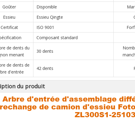
Goûter
Disponible
Marc
Essieu
Essieu Qingte
Certificat
ISO 9001
Forf
pécification
Composant standard
re de dents du
Nombr
30 dents
gnon menant
manch
re de dents de
42 dents
arbre d'entrée
iption du produit
Arbre d'entrée d'assemblage diffé
rechange de camion d'essieu Fot
ZL300S1-2510