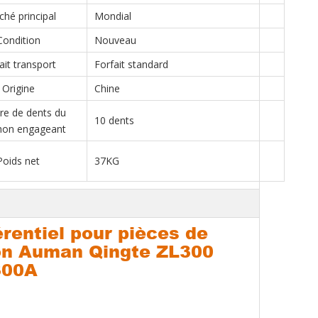
hé principal
Mondial
Condition
Nouveau
ait transport
Forfait standard
Origine
Chine
e de dents du
10 dents
on engageant
Poids net
37KG
rentiel pour pièces de
on Auman Qingte ZL300
300A