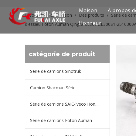
Maison
À propos d
Vous êtes ici:
Maison
/
Des produits
/
Série de ca
Honneur
d'essieu Foton Auman Qingte ZL300 ZL300S1-2510300
catégorie de produit
Série de camions Sinotruk
Camion Shacman Série
Série de camions SAIC-lveco Hongyan
Série de camions Foton Auman