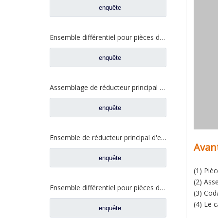
enquête
Ensemble différentiel pour pièces de rechange de camion Fuhua 2510ZHS01-410
enquête
Assemblage de réducteur principal Alxe arrière pour Shacman Delong X3000 nouveau M3000 HDZ425 pièces de rechange de camion DCZ125319326010
enquête
Ensemble de réducteur principal d'essieu intermédiaire pour pièces de camion Shacman Delong
Avan
enquête
(1) Piè
(2) Ass
Ensemble différentiel pour pièces de rechange de camion Dongfeng 2510ZHS01-410
(3) Cod
(4) Le 
enquête