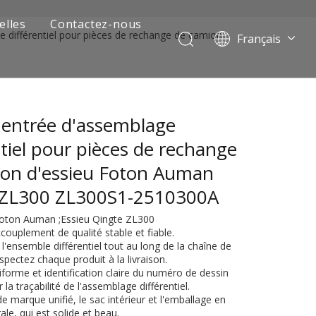
elles
Contactez-nous
e différentiel pour pièces de rechange de camion
Français
Português
Pусский
العربية
'entrée d'assemblage
Español
English
ntiel pour pièces de rechange
ion d'essieu Foton Auman
 ZL300 ZL300S1-2510300A
 Foton Auman ;Essieu Qingte ZL300
ccouplement de qualité stable et fiable.
l'ensemble différentiel tout au long de la chaîne de
pectez chaque produit à la livraison.
forme et identification claire du numéro de dessin
 de camion minier
la traçabilité de l'assemblage différentiel.
de marque unifié, le sac intérieur et l'emballage en
le, qui est solide et beau.