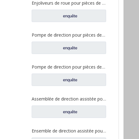
Enjoliveurs de roue pour pièces de rechange de camion Sinotruk Howo WG9981340001
enquête
Pompe de direction pour pièces de rechange de camion Sinotruk Howo13042340M3014
enquête
Pompe de direction pour pièces de rechange de camion Shacman Delong F2000 F3000 DZ9100130045
enquête
Assemblée de direction assistée pour les pièces de rechange WG9925477132 de camion de Sinotruk Howo
enquête
Ensemble de direction assistée pour pièces de rechange 8098957111 de camion de Sinotruk Howo