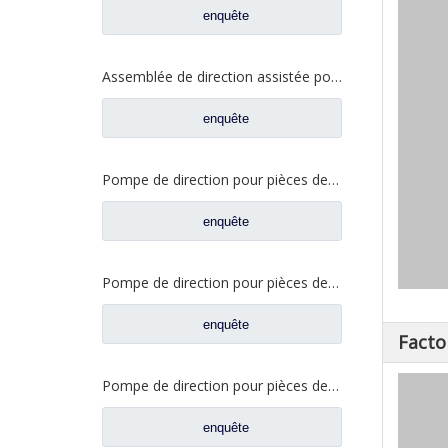
enquête
Assemblée de direction assistée pour les pièces de rechange WG8780478228 de camion de Sinotruk Howo
enquête
Pompe de direction pour pièces de rechange de camion Sinotruk Howo WG99314761371
enquête
Pompe de direction pour pièces de rechange de camion Sinotruk Howo WG9731471220
enquête
Facto
Pompe de direction pour pièces de rechange de camion Sinotruk Howo WG9619470080
enquête