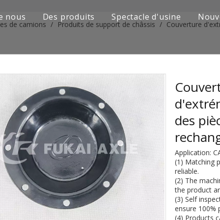
e nous
Des produits
Spectacle d'usine
Nouv
ies de camions
/
Produits de support de châssis
/
Couverture d'ext
Série de camions Sinotruk
Camion Shacman Série
Série de camions SAIC-lveco Hongyan
Couvert
d'extré
Série de camions Foton Auman
des piè
Série de camions FAW Jiefang
rechan
Série de camions Dongfeng
Application: 
(1) Matching p
Série de camions européens et japonais
reliable.
(2) The machin
the product are
Pièces de rechange de machines d'ingénierie
(3) Self inspe
ensure 100% p
D'autres séries de camions
(4) Products 