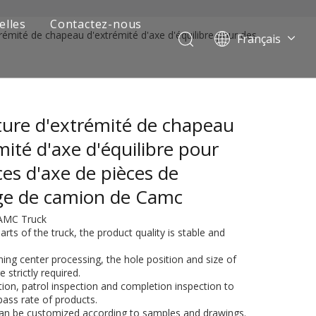
elles
Contactez-nous
rémité de chapeau d'extrémité d'axe d'équilibre pour des
Français
Português
Pусский
العربية
ure d'extrémité de chapeau
Español
English
mité d'axe d'équilibre pour
ces d'axe de pièces de
ge de camion de Camc
CAMC Truck
arts of the truck, the product quality is stable and
ing center processing, the hole position and size of
 strictly required.
 de camion minier
ction, patrol inspection and completion inspection to
ass rate of products.
can be customized according to samples and drawings.