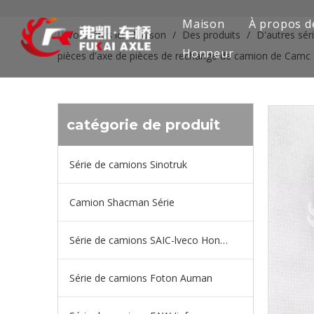
Maison
À propos d
Vous êtes ici:
Maison
/
Des produits
/
D'autres sér
Honneur
pièces d'axe de pièces de rechange de camion de Camc
catégorie de produit
Série de camions Sinotruk
Camion Shacman Série
Série de camions SAIC-lveco Hongyan
Série de camions Foton Auman