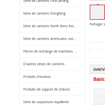
Série de camions FAW Jiefang
Série de camions Dongfeng
Partager s
Série de camions North Benz Beiben
Série de camions américains, européens et japonais
Pièces de rechange de machines d'ingénierie de camion minier
D'autres séries de camions
overv
Produits d'essieux
Basic
Produits de support de châssis
Série de suspension équilibrée