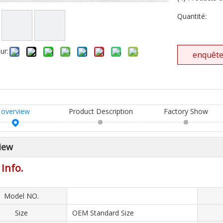
Quantité:
ur:
enquêt
overview
Product Description
Factory Show
iew
 Info.
Model NO.
Size
OEM Standard Size