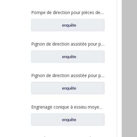
Pompe de direction pour pièces de rechange de camion Sinotruk Howo WG9719470037
enquête
Pignon de direction assistée pour pièces de rechange de camion Shacman Delong F2000 F3000 DZ95259470095
enquête
Pignon de direction assistée pour pièces de rechange de camion Shacman Delong DZ9325470085
enquête
Engrenage conique à essieu moyen 24/29 pour pièces de rechange de camion Ankai & BENZ Foton Auman HFF2502044/45CK2BZ
enquête