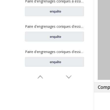
Paire d'engrenages coniques à essieu moyen 27/18 pour pièces de rechange de camion Ankai & BENZ Foton Auman HFF2502040/41CK1BZ
enquête
Paire d'engrenages coniques d'essieu arrière 21/28 pour pièces de rechange de camion Ankai & BENZ Foton Auman HFF2402038/39CK1BZ
enquête
Paire d'engrenages coniques d'essieu arrière 18/27 pour pièces de rechange de camion Ankai & BENZ Foton Auman HFF2402040/41CK1BZ
enquête
Compa