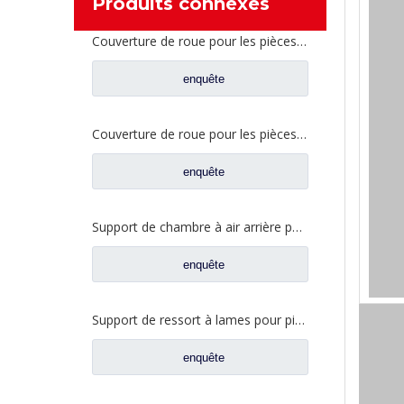
Produits connexes
Couverture de roue pour les pièces de rechange WG9981340001 de camion de Sinotruk Howo
enquête
Couverture de roue pour les pièces de rechange WG9981340401 de camion de Sinotruk Howo
enquête
Support de chambre à air arrière pour pièces de rechange AZ9981340043 de camion de Sinotruk Howo
enquête
Support de ressort à lames pour pièces de rechange WG9925520307 de camion de Sinotruk Howo
enquête