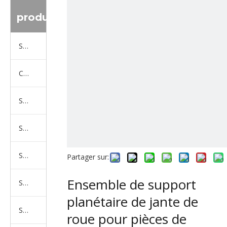
produit
Série de camions Sinotruk
Camion Shacman Série
Série de camions SAIC-lveco Hongyan
Série de camions Foton Auman
Série de camions FAW Jiefang
Partager sur:
Ensemble de support
Série de camions Dongfeng
planétaire de jante de
Série de camions North Benz Beiben
roue pour pièces de