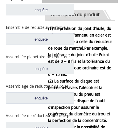
enquête
Description du produit
Ensemble de réducteur de moyeu de roue pour pièces de rechange de camion SAIC-Iveco Hongyan H8B 2405-5801824432
(1) La précision du joint d'huile, du
robinet et de l'anneau en acier est
enquête
1/3 supérieure à celle du réducteur
de roue du marché.Par exemple,
la tolérance du joint d'huile Fukai
Assemblée planétaire de réducteur pour les pièces de rechange A463500609 du nord de camion de BENZ Beiben
est de 0 ~ 8 fils et la tolérance du
réducteur de roue ordinaire est de
enquête
0 ~ 15 fils.
(2) La surface du disque est
Assemblage de réducteur de roue pour pièces de rechange de camion Dongfeng T-LIFT 2405ZHS01-010
percée à travers l'alésoir et la
position du trou du pneu est
enquête
vérifiée avec le disque de l'outil
d'inspection pour assurer la
cohérence du diamètre du trou et
Assemblée de réducteur de roue pour les pièces de rechange HFF2405054CK2BZ-1 de camion de Foton Auman
la perfection de la concentricité.
(3) Afin d'éviter la possibilité de
enquête