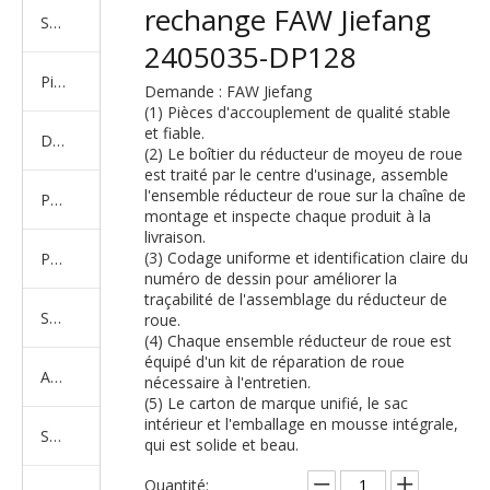
rechange FAW Jiefang
Série de camions américains, européens et japonais
2405035-DP128
Pièces de rechange de machines d'ingénierie de camion minier
Demande : FAW Jiefang
(1) Pièces d'accouplement de qualité stable
et fiable.
D'autres séries de camions
(2) Le boîtier du réducteur de moyeu de roue
est traité par le centre d'usinage, assemble
l'ensemble réducteur de roue sur la chaîne de
Produits d'essieux
montage et inspecte chaque produit à la
livraison.
(3) Codage uniforme et identification claire du
Produits de support de châssis
numéro de dessin pour améliorer la
traçabilité de l'assemblage du réducteur de
Série de suspension équilibrée
roue.
(4) Chaque ensemble réducteur de roue est
équipé d'un kit de réparation de roue
Amortisseur Série
nécessaire à l'entretien.
(5) Le carton de marque unifié, le sac
intérieur et l'emballage en mousse intégrale,
Système de direction
qui est solide et beau.
Quantité: