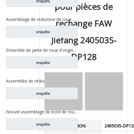
enquête
pour pièces de
Assemblage de réducteur de roue de haute qualité pour pièces de rechange FAW Aowei 2405035-A6E
rechange FAW
enquête
Jiefang 2405035-
Ensemble de jante de roue d'origine pour pièces de rechange de camion automatique FAW Aowei 2405035-AOE
DP128
enquête
Assemblée de réducteur de roue pour les pièces de rechange 2405-5801824432 de camion de Saic Hongyan H8B
enquête
Nouvel assemblage de bord de roue AC16 pour pièces de camion automatique Sinotruk HOWO AZ9981340370
enquête
Modèle NON.
2405035-DP12