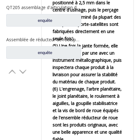
positionné à 2,5 mm dans le
QT205 assemblage d'articulation de direction d'essieu moteur avant pour pièces de rechange de camion Foton d'essieu Qingte QT205Q0-2304011
centre d'usinage, puis le perçage
vertical est terminé (la plupart des
enquête
marques de porte-satellites sont
fabriquées directement en une
seule fois).
Assemblée de réducteur de roue pour les pièces de rechange AZ9981340370 de camion de Sinotruk HOWO AC16
(5) Une fois la jante formée, elle
sera polie une par une avec un
enquête
instrument métallographique, puis
inspectera chaque produit à la
livraison pour assurer la stabilité
du matériau de chaque produit.
(6) L'engrenage, l'arbre planétaire,
le joint planétaire, le roulement à
aiguilles, la goupille stabilisatrice
et la vis de bord de roue équipés
de l'ensemble réducteur de roue
sont les produits originaux, avec
une belle apparence et une qualité
fiable.