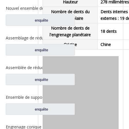
Hauteur
278 millimètres
Nouvel ensemble de bord de roue AC16 pour pièces de camion automatique Sinotruk HOWO AZ7129340070
Nombre de dents du
Dents internes 
pignon solaire
externes : 19 d
enquête
Nombre de dents de
18 dents
l'engrenage planétaire
Assemblage de réducteur côté roue pour Shacman Delong F3000 Hande Man essieu pièces de rechange 81.35114.6113
Origine
Chine
enquête
Assemblée de réducteur de roue pour les pièces de rechange automatiques AZ7121345129 de Sinotruk HOWO Steyr
enquête
Ensemble de support planétaire de jante de roue pour pièces de rechange de camion automatique Sinotruk HOWO Steyr AZ9231340329
enquête
Engrenage conique planétaire différentiel FUWA FUWA 330 pour pièces de rechange de camion Ford CF0041M0-9