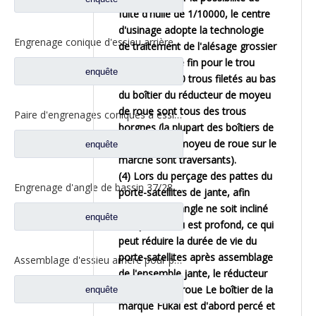
fuite d'huile de 1/10000, le centre
d'usinage adopte la technologie
Engrenage conique d'essieu arrière pour pièces de rechange AZ9981320157 de camion d'essieu de Sinotruk HOWO AC16
de traitement de l'alésage grossier
et de l'alésage fin pour le trou
enquête
d'arbre ;Les 10 trous filetés au bas
du boîtier du réducteur de moyeu
de roue sont tous des trous
Paire d'engrenages coniques à essieu moyen 28/21 pour pièces de rechange de camion à essieu Foton Auman Ankai HFF2502038/39CK1BZ
borgnes (la plupart des boîtiers de
réducteur de moyeu de roue sur le
enquête
marché sont traversants).
(4) Lors du perçage des pattes du
Engrenage d'angle de bassin 37/28 pour pièces de rechange de camion SAIC-Iveco Hongyan GENLYON H8B 42104456
porte-satellites de jante, afin
d'éviter que l'angle ne soit incliné
enquête
lorsque le trou est profond, ce qui
peut réduire la durée de vie du
porte-satellites après assemblage
Assemblage d'essieu arrière pour pièces de rechange AH71131551957 de camion de Sinotruk HOWO
de l'ensemble jante, le réducteur
de moyeu de roue Le boîtier de la
enquête
marque Fukai est d'abord percé et