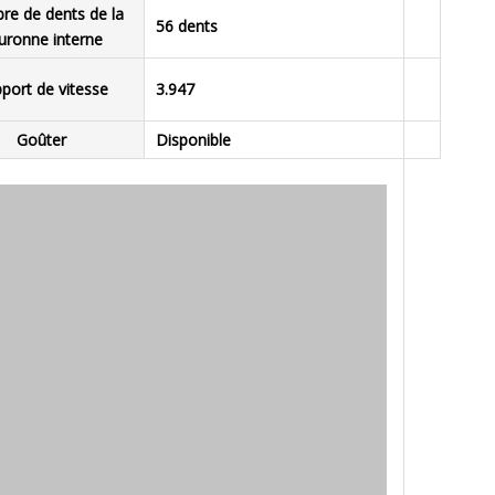
e de dents de la
56 dents
uronne interne
port de vitesse
3.947
Goûter
Disponible