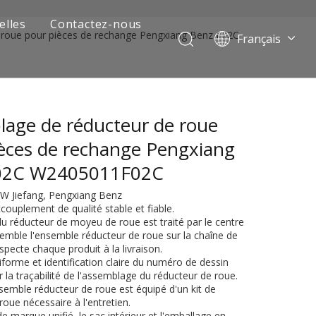
elles
Contactez-nous
 roue pour pièces de rechange Pengxiang Benz F02C
Français
Português
Pусский
العربية
age de réducteur de roue
Español
English
èces de rechange Pengxiang
02C W2405011F02C
W Jiefang, Pengxiang Benz
ccouplement de qualité stable et fiable.
 du réducteur de moyeu de roue est traité par le centre
semble l'ensemble réducteur de roue sur la chaîne de
pecte chaque produit à la livraison.
forme et identification claire du numéro de dessin
 la traçabilité de l'assemblage du réducteur de roue.
 de camion minier
semble réducteur de roue est équipé d'un kit de
roue nécessaire à l'entretien.
de marque unifié, le sac intérieur et l'emballage en