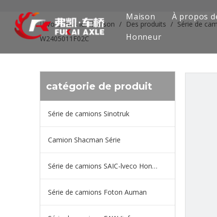
Maison
À propos d
Vous êtes ici:
Maison
/
Des produits
/
Série de ca
Honneur
W2405011F02C
catégorie de produit
Série de camions Sinotruk
Camion Shacman Série
Série de camions SAIC-lveco Hongyan
Série de camions Foton Auman