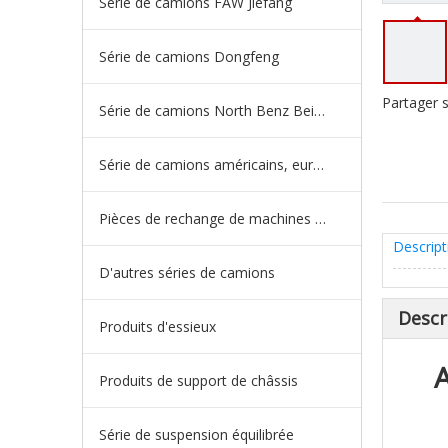
Série de camions FAW Jiefang
Série de camions Dongfeng
Partager s
Série de camions North Benz Beiben
Série de camions américains, européens et japonais
Pièces de rechange de machines d'ingénierie de camion minier
Descript
D'autres séries de camions
Descr
Produits d'essieux
Produits de support de châssis
Série de suspension équilibrée