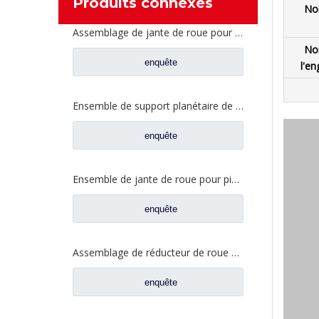
Produits connexes
No
Assemblage de jante de roue pour pièces de camion Foton Auman HFF2405054CK2BZ
No
enquête
l'en
Ensemble de support planétaire de jante de roue pour pièces de rechange FAW Jiefang 2405035-DP128
enquête
Ensemble de jante de roue pour pièces de camion Foton Auman HFF2405054CK2BZ-1
enquête
Assemblage de réducteur de roue de haute qualité pour pièces de rechange FAW Aowei 2405035-A6E
enquête