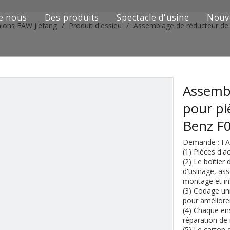
e nous
Des produits
Spectacle d'usine
Nouv
mions FAW Jiefang
/
Produit d'essieu
/
Assemblage de réducteur de
Série de camions Sinotruk
Camion Shacman Série
Série de camions SAIC-lveco Hongyan
Assembl
pour pi
Série de camions Foton Auman
Benz F
Série de camions FAW Jiefang
Demande : FA
(1) Pièces d'a
Série de camions Dongfeng
(2) Le boîtier
d'usinage, as
Série de camions européens et japonais
montage et ins
(3) Codage uni
pour améliorer
Pièces de rechange de machines d'ingénierie
(4) Chaque en
réparation de 
D'autres séries de camions
(5) Le carton 