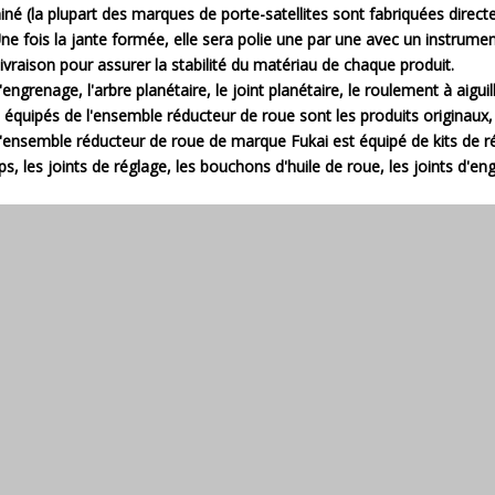
iné (la plupart des marques de porte-satellites sont fabriquées direct
Une fois la jante formée, elle sera polie une par une avec un instrum
 livraison pour assurer la stabilité du matériau de chaque produit.
'engrenage, l'arbre planétaire, le joint planétaire, le roulement à aiguill
 équipés de l'ensemble réducteur de roue sont les produits originaux, 
L'ensemble réducteur de roue de marque Fukai est équipé de kits de rép
lips, les joints de réglage, les bouchons d'huile de roue, les joints d'en