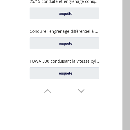
25/15 conduite et engrenage conique entraîné pour pièces de camion à essieu Foton Qingte QT205D3-2402020 QT205D3-2402026
enquête
Conduire l'engrenage différentiel à engrenage cylindrique pour les pièces de rechange AZ9981320130 de camion d'essieu de Sinotruk HOWO AC16
enquête
FUWA 330 conduisant la vitesse cylindrique pour les pièces de rechange CD0043M0-9 de camion de Ford
enquête