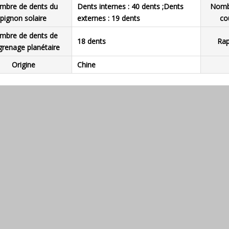
mbre de dents du
Dents internes : 40 dents ;Dents
Nombr
pignon solaire
externes : 19 dents
co
mbre de dents de
18 dents
Rap
grenage planétaire
Origine
Chine