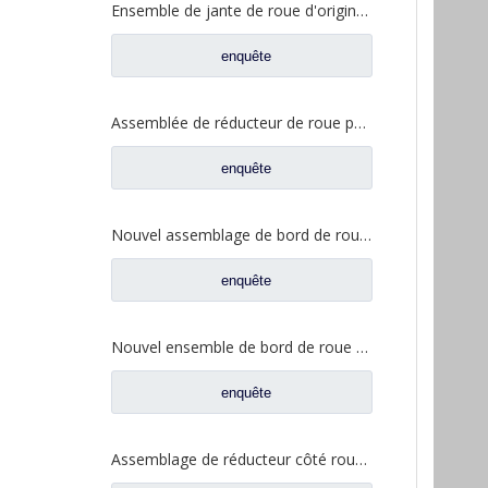
Ensemble de jante de roue d'origine pour pièces de rechange de camion automatique FAW Aowei 2405035-AOE
enquête
Assemblée de réducteur de roue pour les pièces de rechange 2405-5801824432 de camion de Saic Hongyan H8B
enquête
Nouvel assemblage de bord de roue AC16 pour pièces de camion automatique Sinotruk HOWO AZ9981340370
enquête
Nouvel ensemble de bord de roue AC16 pour pièces de camion automatique Sinotruk HOWO AZ7129340070
enquête
Assemblage de réducteur côté roue pour Shacman Delong F3000 Hande Man essieu pièces de rechange 81.35114.6113