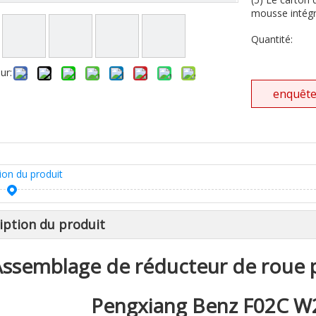
mousse intégra
Quantité:
ur:
enquêt
ion du produit
iption du produit
Assemblage de réducteur de roue 
Pengxiang Benz F02C 