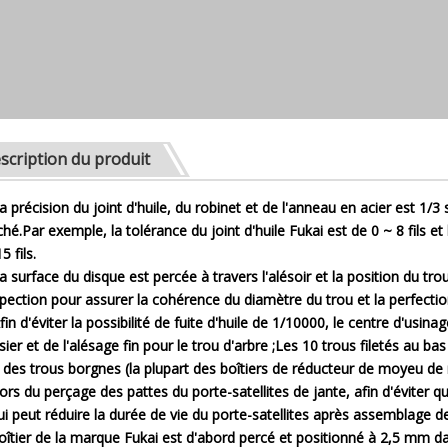
scription du produit
La précision du joint d'huile, du robinet et de l'anneau en acier est 1/
hé.Par exemple, la tolérance du joint d'huile Fukai est de 0 ~ 8 fils et
5 fils.
La surface du disque est percée à travers l'alésoir et la position du trou
spection pour assurer la cohérence du diamètre du trou et la perfection
Afin d'éviter la possibilité de fuite d'huile de 1/10000, le centre d'usi
sier et de l'alésage fin pour le trou d'arbre ;Les 10 trous filetés au 
 des trous borgnes (la plupart des boîtiers de réducteur de moyeu de 
Lors du perçage des pattes du porte-satellites de jante, afin d'éviter qu
ui peut réduire la durée de vie du porte-satellites après assemblage 
oîtier de la marque Fukai est d'abord percé et positionné à 2,5 mm dan