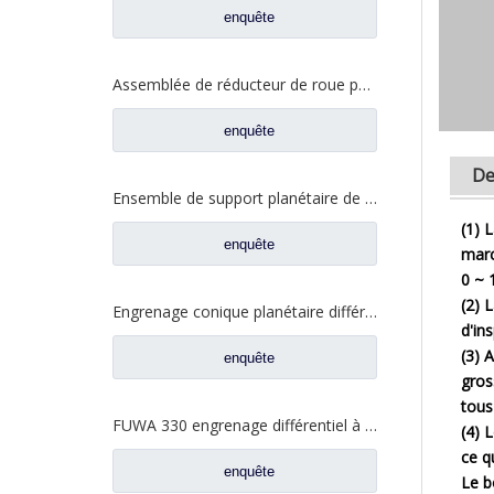
enquête
Assemblée de réducteur de roue pour les pièces de rechange automatiques AZ7121345129 de Sinotruk HOWO Steyr
enquête
De
Ensemble de support planétaire de jante de roue pour pièces de rechange de camion automatique Sinotruk HOWO Steyr AZ9231340329
(1) 
enquête
marc
0 ~ 1
(2) 
Engrenage conique planétaire différentiel FUWA FUWA 330 pour pièces de rechange de camion Ford CF0041M0-9
d'in
(3) 
enquête
gros
tous
FUWA 330 engrenage différentiel à demi-arbre arrière pour pièces de rechange de camion Ford CE0041A0-6
(4) 
ce q
enquête
Le b