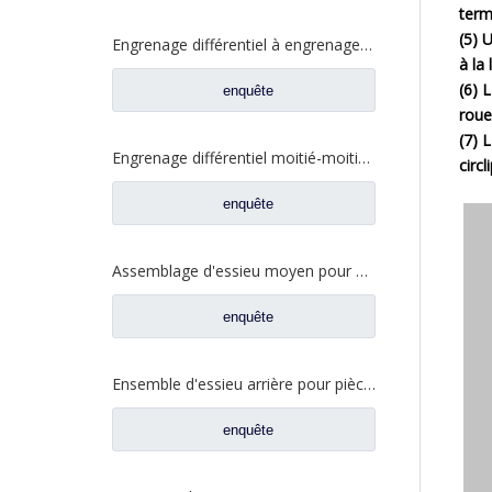
term
(5) 
Engrenage différentiel à engrenage cylindrique entraîné par FUWA 330 pour pièces de rechange de camion Ford CD0044M0-0
à la
(6) L
enquête
roue
(7) 
Engrenage différentiel moitié-moitié pour pièces de rechange CE0042M0-9 de camion de Ford FUWA 330
circ
enquête
Assemblage d'essieu moyen pour pièces de rechange de camion Sinotruk HOWO AH71131540128 AZ9231320745
enquête
Ensemble d'essieu arrière pour pièces de rechange AH71131550536 de camion de Sinotruk Steyr
enquête