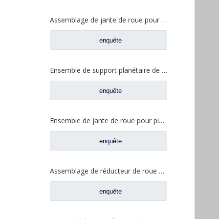
Assemblage de jante de roue pour pièces de camion Foton Auman HFF2405054CK2BZ
enquête
Ensemble de support planétaire de jante de roue pour pièces de rechange FAW Jiefang 2405035-DP128
enquête
Ensemble de jante de roue pour pièces de camion Foton Auman HFF2405054CK2BZ-1
enquête
Assemblage de réducteur de roue de haute qualité pour pièces de rechange FAW Aowei 2405035-A6E
enquête