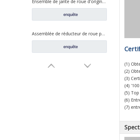
Ensemble de jante de roue d'origine pour pièces de rechange de camion automatique FAW Aowei 2405035-AOE
enquête
Assemblée de réducteur de roue pour les pièces de rechange 2405-5801824432 de camion de Saic Hongyan H8B
enquête
Certi
(1) Obt
(2) Obt
(3) Cert
(4) '10
(5) Top
(6) Ent
(7) ent
Spect