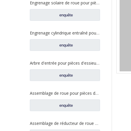
Engrenage solaire de roue pour pièces de camion Fuwa DN0301M0-7
enquête
Engrenage cylindrique entraîné pour pièces de camion Fuhua CD0044M0-0
enquête
Arbre d'entrée pour pièces d'essieu Fuwa EP0043M0-3032422
enquête
Assemblage de roue pour pièces de camion North Benz A463500609
enquête
Assemblage de réducteur de roue pour Dongfeng Liuqi Balong Fangsheng pièces de rechange de camion automatique d'essieu JY2405R043-054-LQ