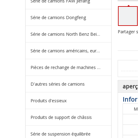
Série de camions FAW Jiefang
Série de camions Dongfeng
Partager s
Série de camions North Benz Beiben
Série de camions américains, européens et japonais
Pièces de rechange de machines d'ingénierie de camion minier
D'autres séries de camions
aperç
Infor
Produits d'essieux
M
Produits de support de châssis
Série de suspension équilibrée