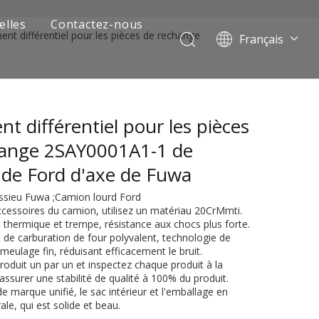
elles
Contactez-nous
nt différentiel pour les pièces de rechange
Français
Português
Pусский
العربية
t différentiel pour les pièces
Español
English
hange 2SAY0001A1-1 de
de Ford d'axe de Fuwa
 Essieu Fuwa ;Camion lourd Ford
ccessoires du camion, utilisez un matériau 20CrMmti.
 thermique et trempe, résistance aux chocs plus forte.
 de carburation de four polyvalent, technologie de
meulage fin, réduisant efficacement le bruit.
produit un par un et inspectez chaque produit à la
 assurer une stabilité de qualité à 100% du produit.
 de camion minier
de marque unifié, le sac intérieur et l'emballage en
le, qui est solide et beau.