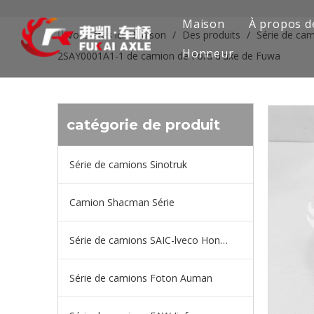
Maison
À propos d
Vous êtes ici:
Maison
/
Des produits
/
Série de cam
Honneur
2SAY0001A1-1 de camion de Ford d'axe de Fuwa
catégorie de produit
Série de camions Sinotruk
Camion Shacman Série
Série de camions SAIC-lveco Hongyan
Série de camions Foton Auman