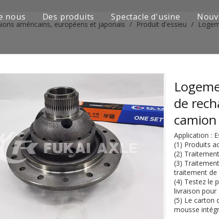
e nous
Des produits
Spectacle d'usine
Nouv
ions américains, européens et japonais
/
Produit d'essieu
/
Logeme
Série de camions Sinotruk
Camion Shacman Série
Série de camions SAIC-lveco Hongyan
Logemen
de rec
Série de camions Foton Auman
camion 
Série de camions FAW Jiefang
Application :
(1) Produits a
Série de camions Dongfeng
(2) Traitement
(3) Traitement
Série de camions européens et japonais
traitement de 
(4) Testez le 
livraison pour
Pièces de rechange de machines d'ingénierie
(5) Le carton 
mousse intégra
D'autres séries de camions