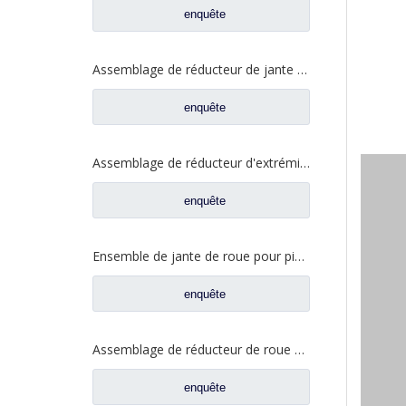
enquête
Assemblage de réducteur de jante de roue pour Dongfeng t-lift Kinland Dena essieu pièces de rechange automatiques 2405010-ZH04D
enquête
Assemblage de réducteur d'extrémité de roue pour pièces de rechange automatiques d'essieu de Dongfeng t-lift Dena 2405ZHS01-010
enquête
Ensemble de jante de roue pour pièces de camion Foton Auman QT300S52-2405000
enquête
Assemblage de réducteur de roue pour pièces de rechange Pengxiang Benz F02C W2405011F02C
enquête