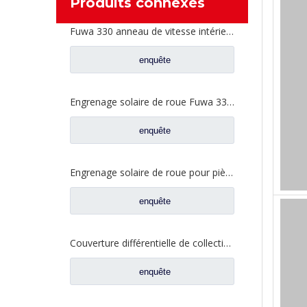
Produits connexes
Fuwa 330 anneau de vitesse intérieur pour Ford camion Fuwa essieu camion pièces de rechange CJ0040M0-2
enquête
Engrenage solaire de roue Fuwa 330 pour pièces de camion Fuwa BN0407B0-3
enquête
Engrenage solaire de roue pour pièces de camion Fuwa DN0040M0-7
enquête
Couverture différentielle de collection d'huile de cas pour des pièces de camion de Fuhua BN0401S0-2
enquête