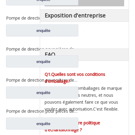
Exposition d'entreprise
Pompe de direction pour pièces de rechange de camion Sinotruk Howo WG99314761371
enquête
Pompe de direction pour pièces de rechange de camion Sinotruk Howo WG9731471220
FAQ
enquête
Q1.Quelles sont vos conditions
Pompe de direction pour pièces de rechange de camion Sinotruk Howo WG9619470080
d'emballage?
Nous avons des emballages de marque
enquête
et des emballages neutres, et nous
pouvons également faire ce que vous
voulez avec autorisation.C'est flexible.
Pompe de direction pour pièces de rechange de camion Sinotruk Howo WG9719470037
Q2.Quelle est votre politique
enquête
d'échantillonnage ?