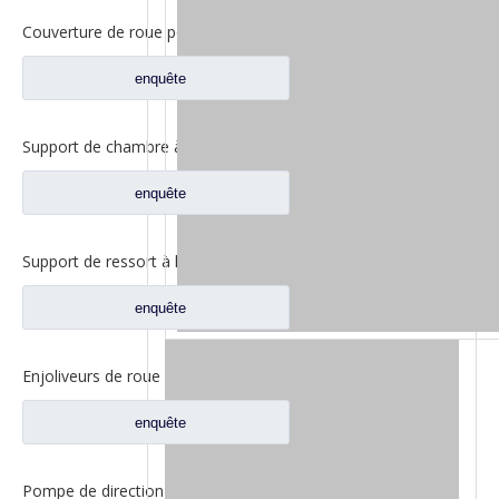
Couverture de roue pour les pièces de rechange WG9981340401 de camion de Sinotruk Howo
enquête
Support de chambre à air arrière pour pièces de rechange AZ9981340043 de camion de Sinotruk Howo
enquête
Support de ressort à lames pour pièces de rechange WG9925520307 de camion de Sinotruk Howo
enquête
Enjoliveurs de roue pour pièces de rechange de camion Sinotruk Howo WG9981340001
enquête
Pompe de direction pour pièces de rechange de camion Sinotruk Howo13042340M3014