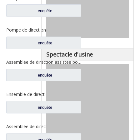
enquête
Pompe de direction pour pièces de rechange de camion Shacman Delong F2000 F3000 DZ9100130045
enquête
Spectacle d'usine
Assemblée de direction assistée pour les pièces de rechange WG9925477132 de camion de Sinotruk Howo
enquête
Ensemble de direction assistée pour pièces de rechange 8098957111 de camion de Sinotruk Howo
enquête
Assemblée de direction assistée pour les pièces de rechange WG8780478228 de camion de Sinotruk Howo
enquête