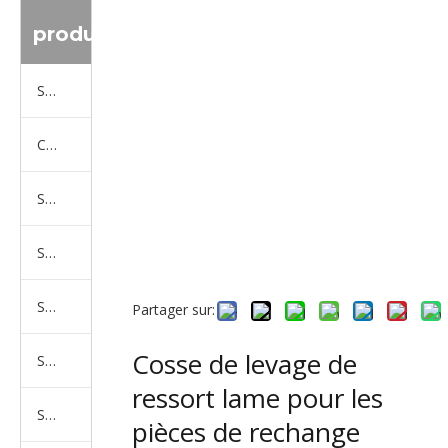
produit
Série de camions Sinotruk
Camion Shacman Série
Série de camions SAIC-lveco Hongyan
Série de camions Foton Auman
Série de camions FAW Jiefang
Partager sur:
Cosse de levage de
Série de camions Dongfeng
ressort lame pour les
Série de camions North Benz Beiben
pièces de rechange