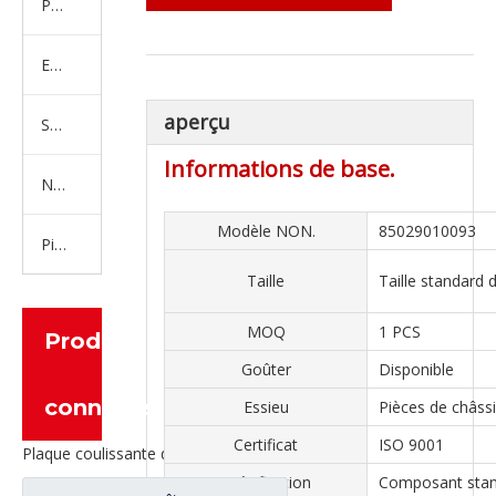
Produits en caoutchouc
Embrayage Série
aperçu
Série de bras de réglage
Informations de base.
Nouvelles pièces de camion d'énergie
Modèle NON.
85029010093
Pièces de moteur
Taille
Taille standard
MOQ
1 PCS
Produits
Goûter
Disponible
connexes
Essieu
Pièces de châss
Certificat
ISO 9001
Plaque coulissante de ressort à lames pour pièces de rechange de camions lourds Sany
spécification
Composant sta