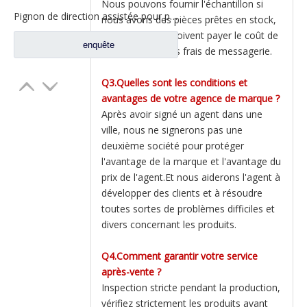
Nous pouvons fournir l'échantillon si
Pignon de direction assistée pour pièces de rechange de camion Shacman Delong F2000 F3000 DZ95259470095
nous avons des pièces prêtes en stock,
mais les clients doivent payer le coût de
enquête
l'échantillon et les frais de messagerie.
Q3.Quelles sont les conditions et
avantages de votre agence de marque ?
Après avoir signé un agent dans une
ville, nous ne signerons pas une
deuxième société pour protéger
l'avantage de la marque et l'avantage du
prix de l'agent.Et nous aiderons l'agent à
développer des clients et à résoudre
toutes sortes de problèmes difficiles et
divers concernant les produits.
Q4.Comment garantir votre service
après-vente ?
Inspection stricte pendant la production,
vérifiez strictement les produits avant